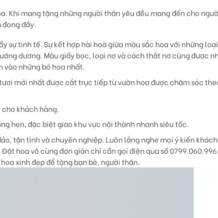
hoa. Khi mang tặng những người thân yêu đều mang đến cho ngư
m đong đầy.
y sự tinh tế. Sự kết hợp hài hoà giữa màu sắc hoa với những loạ
ướng dương. Màu giấy bọc, loại nơ và cách thắt nơ cũng được 
ồn vào những bó hoa nhất.
ươi mới nhất được cắt trực tiếp từ vườn hoa được chăm sóc the
i cho khách hàng.
ng hẹn, đặc biệt giao khu vực nội thành nhanh siêu tốc.
áo, tận tình và chuyên nghiệp. Luôn lắng nghe mọi ý kiến khách
 Đặt hoa vô cùng đơn giản chỉ cần gọi điện qua số 0799.060.996
hoa xinh đẹp để tặng bạn bè, người thân.