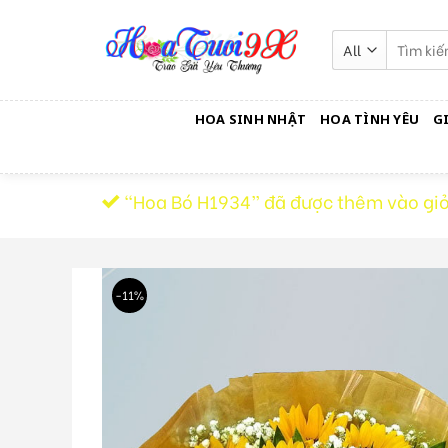
Skip
to
Tìm
kiếm:
content
HOA SINH NHẬT
HOA TÌNH YÊU
G
“Hoa Bó H1934” đã được thêm vào giỏ
-11%