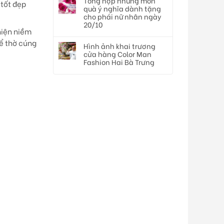
Tổng hợp những món
tốt đẹp
quà ý nghĩa dành tặng
cho phái nữ nhân ngày
20/10
hiện niềm
để thờ cúng
Hình ảnh khai trương
cửa hàng Color Man
Fashion Hai Bà Trưng