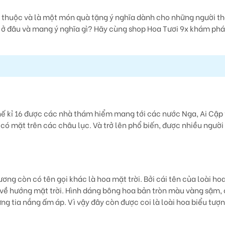
n thuộc và là một món quà tặng ý nghĩa dành cho những người t
ở đâu và mang ý nghĩa gì? Hãy cùng shop Hoa Tươi 9x khám ph
ế kỉ 16 được các nhà thám hiểm mang tới các nước Nga, Ai Cập
ó mặt trên các châu lục. Và trở lên phổ biến, được nhiều người
ơng còn có tên gọi khác là hoa mặt trời. Bởi cái tên của loài ho
 về hướng mặt trời. Hình dáng bông hoa bản tròn màu vàng sậm,
ng tia nắng ấm áp. Vì vậy đây còn được coi là loài hoa biểu tượ