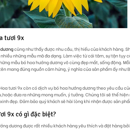
a tươi 9x
 dương
cũng như thấy được nhu cầu, thị hiếu của khách hàng. S
i nhiều những mẫu mã đa dạng. Làm việc từ cái tâm, sự tận tụy c
 những mẫu bó hoa hướng dương vô cùng đẹp mắt, sống động. Mỗ
i tên mang đúng nguồn cảm hứng, ý nghĩa của sản phẩm ấy như B
 Hoa tươi 9x còn có dịch vụ bó hoa hướng dương theo yêu cầu c
u,hoặc đưa ra những mong muốn, ý tưởng. Chúng tôi sẽ thể hiện
inh đẹp. Đảm bảo quý khách sẽ hài lòng khi nhận được sản ph
i 9x có gì đặc biệt?
ớng dương được rất nhiều khách hàng yêu thích và đặt hàng bởi