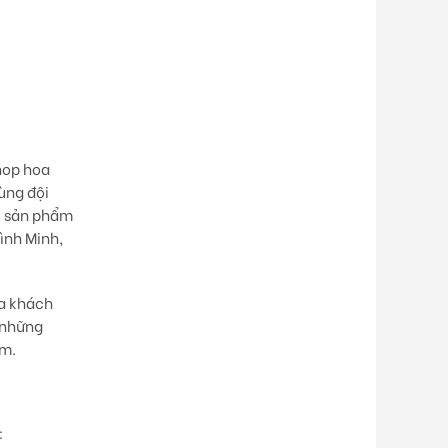
hop hoa
ùng đội
i sản phẩm
ình Minh,
ủa khách
 những
ẩm.
: