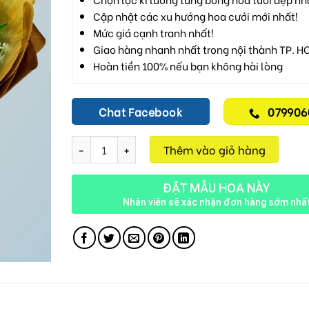
Cập nhật các xu hướng hoa cưới mới nhất!
Mức giá cạnh tranh nhất!
Giao hàng nhanh nhất trong nội thành TP. H
Hoàn tiền 100% nếu bạn không hài lòng
Chat Facebook
079906
Chiều Thu Hd17 số lượng
Thêm vào giỏ hàng
ĐẶT MẪU HOA NÀY
Nhân viên sẽ xác nhận đơn hàng sớm nhấ