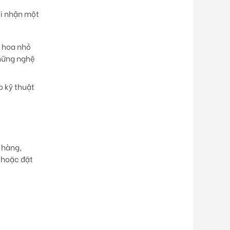
ời nhận một
i hoa nhỏ
những nghệ
o kỹ thuật
 hàng,
 hoặc đặt