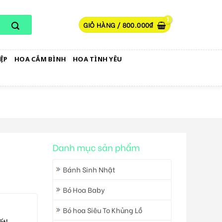
GIỎ HÀNG /
800.000
₫
ỆP
HOA CẮM BÌNH
HOA TÌNH YÊU
Danh mục sản phẩm
Bánh Sinh Nhật
Bó Hoa Baby
Bó hoa Siêu To Khủng Lồ
ất!