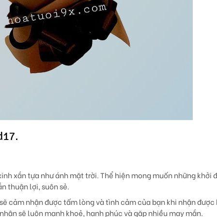
d17.
xinh xắn tựa như ánh mặt trời. Thể hiện mong muốn những khởi đ
n thuận lợi, suôn sẻ.
t sẽ cảm nhận được tấm lòng và tình cảm của bạn khi nhận được
 nhận sẽ luôn mạnh khoẻ, hạnh phúc và gặp nhiều may mắn.