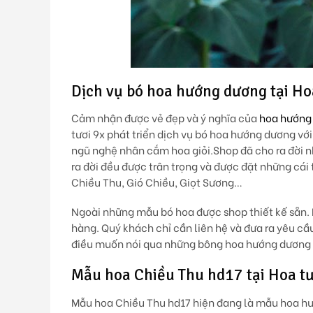
Dịch vụ bó hoa hướng dương tại Ho
Cảm nhận được vẻ đẹp và ý nghĩa của
hoa hướng
tươi 9x phát triển dịch vụ bó hoa hướng dương vớ
ngũ nghệ nhân cắm hoa giỏi.Shop đã cho ra đời
ra đời đều được trân trọng và được đặt những cá
Chiều Thu, Gió Chiều, Giọt Sương…
Ngoài những mẫu bó hoa được shop thiết kế sẵn.
hàng. Quý khách chỉ cần liên hệ v
à đưa ra yêu cầ
điều muốn nói qua những bông hoa hướng dương x
Mẫu hoa Chiều Thu hd17 tại Hoa tươ
Mẫu hoa Chiều Thu hd17 hiện đang là mẫu hoa hư