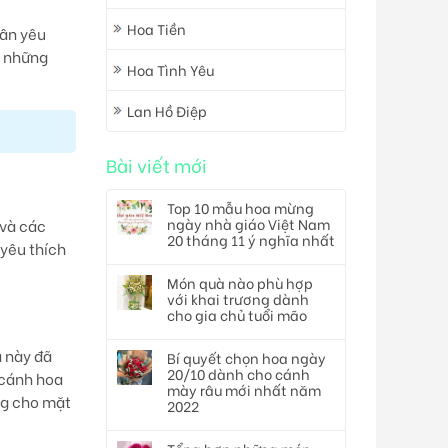
Hoa Tiền
hân yêu
á những
Hoa Tình Yêu
Lan Hồ Điệp
Bài viết mới
Top 10 mẫu hoa mừng
ngày nhà giáo Việt Nam
 và các
20 tháng 11 ý nghĩa nhất
 yêu thích
Món quà nào phù hợp
với khai trương dành
cho gia chủ tuổi mão
a này đã
Bí quyết chọn hoa ngày
20/10 dành cho cánh
 cánh hoa
mày râu mới nhất năm
ng cho mặt
2022