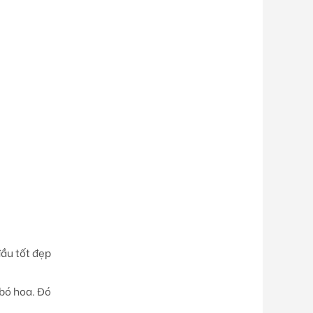
ầu tốt đẹp
 bó hoa. Đó