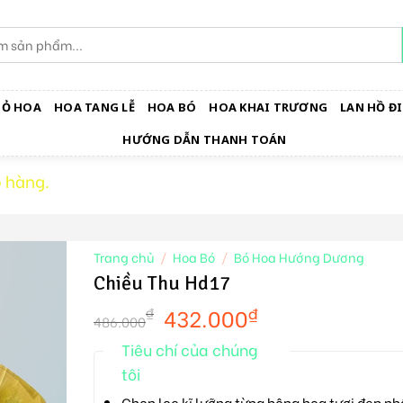
IỎ HOA
HOA TANG LỄ
HOA BÓ
HOA KHAI TRƯƠNG
LAN HỒ ĐI
HƯỚNG DẪN THANH TOÁN
 hàng.
Trang chủ
/
Hoa Bó
/
Bó Hoa Hướng Dương
Chiều Thu Hd17
432.000
₫
₫
486.000
Tiêu chí của chúng
tôi
Chọn lọc kĩ lưỡng từng bông hoa tươi đẹp nh