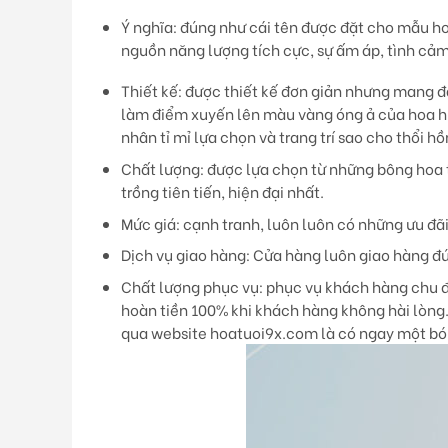
Ý nghĩa
: đúng như cái tên được đặt cho mẫu 
nguồn năng lượng tích cực, sự ấm áp, tình cả
Thiết kế:
được thiết kế đơn giản nhưng mang đầ
làm điểm xuyến lên màu vàng óng ả của hoa h
nhân tỉ mỉ lựa chọn và trang trí sao cho thổi h
Chất lượng:
được lựa chọn từ những bông hoa t
trồng tiên tiến, hiện đại nhất.
Mức giá:
cạnh tranh, luôn luôn có những ưu đã
Dịch vụ giao hàng
: Cửa hàng luôn giao hàng đú
Chất lượng phục vụ
: phục vụ khách hàng chu đ
hoàn tiền 100% khi khách hàng không hài lòng.
qua website hoatuoi9x.com là có ngay một bó 