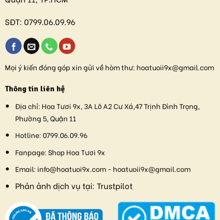
SĐT:
0799.06.09.96
Mọi ý kiến đóng góp xin gửi về hòm thư:
hoatuoii9x@gmail.com
Thông tin liên hệ
Địa chỉ:
Hoa Tươi 9x, 3A Lô A2 Cư Xá,47 Trịnh Đình Trọng,
Phường 5, Quận 11
Hotline:
0799.06.09.96
Fanpage:
Shop Hoa Tươi 9x
Email:
info@hoatuoi9x.com - hoatuoii9x@gmail.com
Phản ảnh dịch vụ tại:
Trustpilot