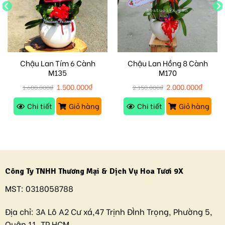
Chậu Lan Tím 6 Cành
Chậu Lan Hồng 8 Cành
M135
M170
1.500.000
₫
2.000.000
₫
1.600.000
₫
2.150.000
₫
Chi tiết
Giỏ hàng
Chi tiết
Giỏ hàng
Công Ty TNHH Thương Mại & Dịch Vụ Hoa Tươi 9X
MST:
0318058788
Địa chỉ:
3A Lô A2 Cư xá,47 Trịnh ĐÌnh Trọng, Phường 5,
Quận 11, TP.HCM