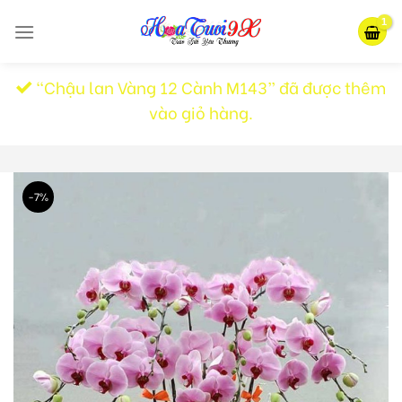
Skip
to
content
“Chậu lan Vàng 12 Cành M143” đã được thêm
vào giỏ hàng.
-7%