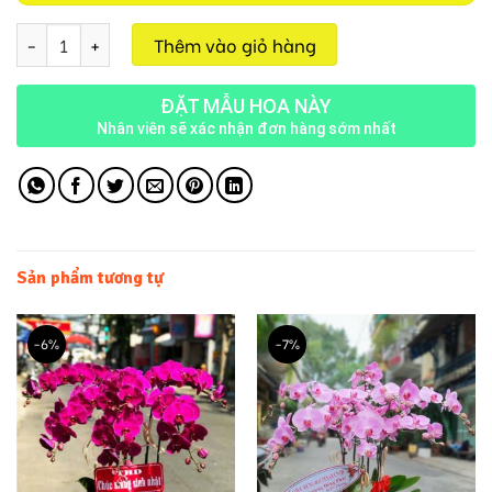
Chậu Lan Hồng M175 số lượng
Thêm vào giỏ hàng
ĐẶT MẪU HOA NÀY
Nhân viên sẽ xác nhận đơn hàng sớm nhất
Sản phẩm tương tự
-6%
-7%