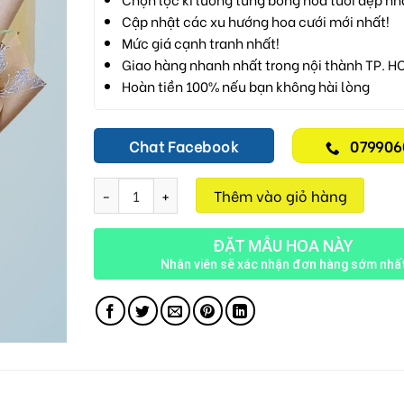
Cập nhật các xu hướng hoa cưới mới nhất!
Mức giá cạnh tranh nhất!
Giao hàng nhanh nhất trong nội thành TP. H
Hoàn tiền 100% nếu bạn không hài lòng
Chat Facebook
079906
Bình Minh Hd12 số lượng
Thêm vào giỏ hàng
ĐẶT MẪU HOA NÀY
Nhân viên sẽ xác nhận đơn hàng sớm nhấ