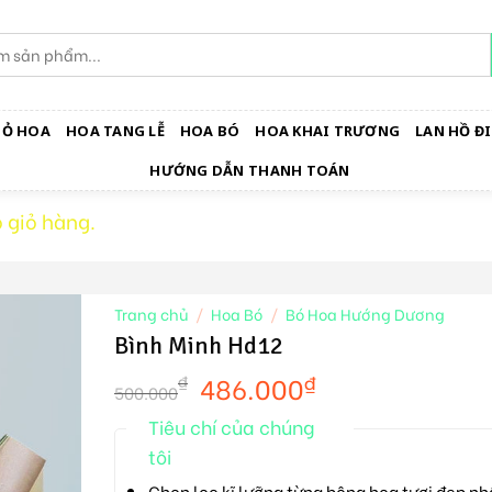
IỎ HOA
HOA TANG LỄ
HOA BÓ
HOA KHAI TRƯƠNG
LAN HỒ ĐI
HƯỚNG DẪN THANH TOÁN
 giỏ hàng.
Trang chủ
/
Hoa Bó
/
Bó Hoa Hướng Dương
Bình Minh Hd12
486.000
₫
₫
500.000
Tiêu chí của chúng
tôi
Chọn lọc kĩ lưỡng từng bông hoa tươi đẹp nh