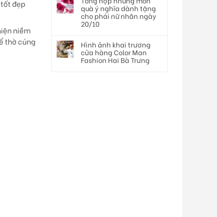
Tổng hợp những món
tốt đẹp
quà ý nghĩa dành tặng
cho phái nữ nhân ngày
20/10
hiện niềm
để thờ cúng
Hình ảnh khai trương
cửa hàng Color Man
Fashion Hai Bà Trưng