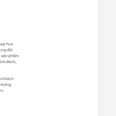
hop hoa
ùng đội
i sản phẩm
ình Minh,
ủa khách
 những
ẩm.