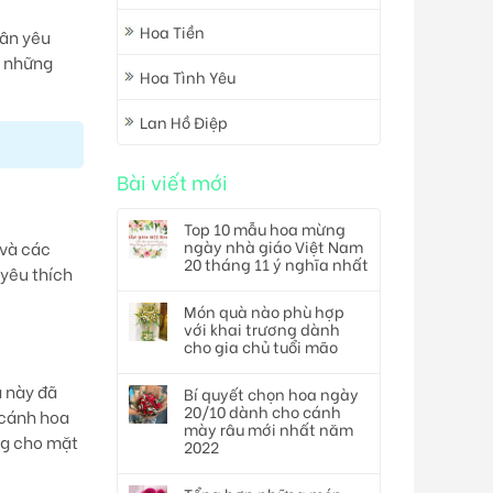
Hoa Tiền
hân yêu
á những
Hoa Tình Yêu
Lan Hồ Điệp
Bài viết mới
Top 10 mẫu hoa mừng
ngày nhà giáo Việt Nam
 và các
20 tháng 11 ý nghĩa nhất
 yêu thích
Món quà nào phù hợp
với khai trương dành
cho gia chủ tuổi mão
a này đã
Bí quyết chọn hoa ngày
20/10 dành cho cánh
 cánh hoa
mày râu mới nhất năm
ng cho mặt
2022