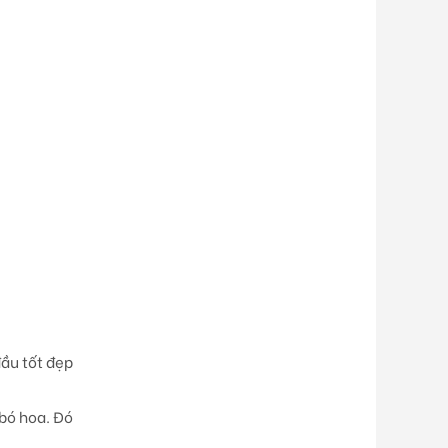
ầu tốt đẹp
 bó hoa. Đó