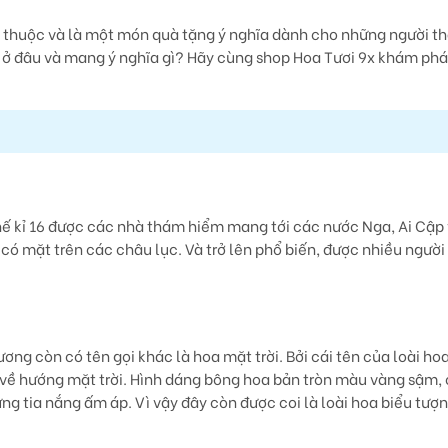
n thuộc và là một món quà tặng ý nghĩa dành cho những người t
ở đâu và mang ý nghĩa gì? Hãy cùng shop Hoa Tươi 9x khám ph
ế kỉ 16 được các nhà thám hiểm mang tới các nước Nga, Ai Cập
ó mặt trên các châu lục. Và trở lên phổ biến, được nhiều người
ơng còn có tên gọi khác là hoa mặt trời. Bởi cái tên của loài ho
 về hướng mặt trời. Hình dáng bông hoa bản tròn màu vàng sậm,
ng tia nắng ấm áp. Vì vậy đây còn được coi là loài hoa biểu tượ