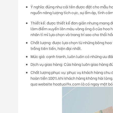
Ý nghĩa
: đúng như cái tên được đặt cho mẫu 
nguồn năng lượng tích cực, sự ấm áp, tình cả
Thiết kế:
được thiết kế đơn giản nhưng mang đầ
làm điểm xuyến lên màu vàng óng ả của hoa h
nhân tỉ mỉ lựa chọn và trang trí sao cho thổi h
Chất lượng:
được lựa chọn từ những bông hoa t
trồng tiên tiến, hiện đại nhất.
Mức giá:
cạnh tranh, luôn luôn có những ưu đã
Dịch vụ giao hàng
: Cửa hàng luôn giao hàng đú
Chất lượng phục vụ
: phục vụ khách hàng chu đ
hoàn tiền 100% khi khách hàng không hài lòng.
qua website hoatuoi9x.com là có ngay một bó 