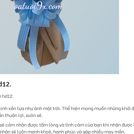
d12.
h hd12:
xinh xắn tựa như ánh mặt trời. Thể hiện mong muốn những khởi đ
n thuận lợi, suôn sẻ.
t sẽ cảm nhận được tấm lòng và tình cảm của bạn khi nhận được
 nhận sẽ luôn mạnh khoẻ, hạnh phúc và gặp nhiều may mắn.