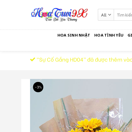
Skip
to
Tìm
kiếm:
content
HOA SINH NHẬT
HOA TÌNH YÊU
G
“Sự Cố Gắng HD04” đã được thêm vào
-3%