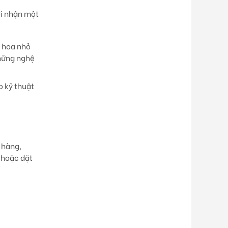
ời nhận một
i hoa nhỏ
những nghệ
o kỹ thuật
 hàng,
 hoặc đặt