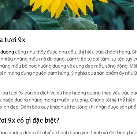
a tươi 9x
 dương
cũng như thấy được nhu cầu, thị hiếu của khách hàng. S
i nhiều những mẫu mã đa dạng. Làm việc từ cái tâm, sự tận tụy c
 những mẫu bó hoa hướng dương vô cùng đẹp mắt, sống động. Mỗ
i tên mang đúng nguồn cảm hứng, ý nghĩa của sản phẩm ấy như B
 Hoa tươi 9x còn có dịch vụ bó hoa hướng dương theo yêu cầu c
u,hoặc đưa ra những mong muốn, ý tưởng. Chúng tôi sẽ thể hiện
inh đẹp. Đảm bảo quý khách sẽ hài lòng khi nhận được sản ph
i 9x có gì đặc biệt?
ng dương được rất nhiều khách hàng yêu thích và đặt hàng bởi: