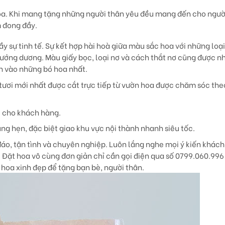
hoa. Khi mang tặng những người thân yêu đều mang đến cho ngư
m đong đầy.
y sự tinh tế. Sự kết hợp hài hoà giữa màu sắc hoa với những loạ
ướng dương. Màu giấy bọc, loại nơ và cách thắt nơ cũng được 
ồn vào những bó hoa nhất.
ươi mới nhất được cắt trực tiếp từ vườn hoa được chăm sóc the
i cho khách hàng.
ng hẹn, đặc biệt giao khu vực nội thành nhanh siêu tốc.
áo, tận tình và chuyên nghiệp. Luôn lắng nghe mọi ý kiến khách
 Đặt hoa vô cùng đơn giản chỉ cần gọi điện qua số 0799.060.996
hoa xinh đẹp để tặng bạn bè, người thân.