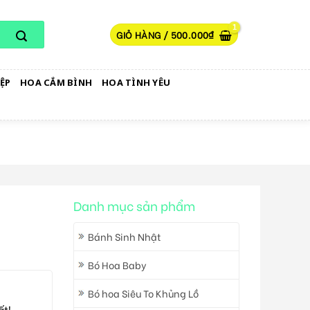
GIỎ HÀNG /
500.000
₫
ỆP
HOA CẮM BÌNH
HOA TÌNH YÊU
Danh mục sản phẩm
Bánh Sinh Nhật
Bó Hoa Baby
Bó hoa Siêu To Khủng Lồ
ất!