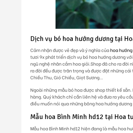
Dịch vụ bó hoa hướng dương tại Ho
Cảm nhận được vẻ đẹp và ý nghĩa của
hoa hướng
tươi 9x phát triển dịch vụ bó hoa hướng dương vớ
ngũ nghệ nhân cắm hoa giỏi.Shop đã cho ra đời
ra đời đều được trân trọng và được đặt những cá
Chiều Thu, Gió Chiều, Giọt Sương…
Ngoài những mẫu bó hoa được shop thiết kế sẵn.
hàng. Quý khách chỉ cần liên hệ v
à đưa ra yêu cầ
điều muốn nói qua những bông hoa hướng dương x
Mẫu hoa Bình Minh hd12 tại Hoa tươ
Mẫu hoa Bình Minh hd12 hiện đang là mẫu hoa hướ