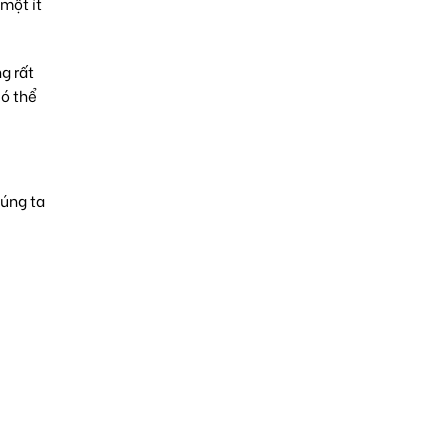
một ít
g rất
có thể
húng ta