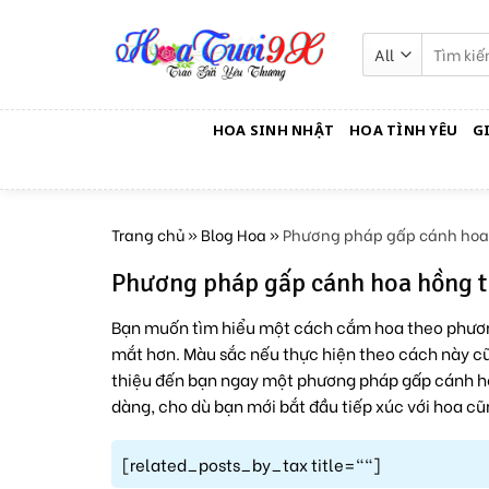
Skip
to
Tìm
kiếm:
content
HOA SINH NHẬT
HOA TÌNH YÊU
G
Trang chủ
»
Blog Hoa
»
Phương pháp gấp cánh hoa 
Phương pháp gấp cánh hoa hồng t
Bạn muốn tìm hiểu một cách cắm hoa theo phương
mắt hơn. Màu sắc nếu thực hiện theo cách này cũ
thiệu đến bạn ngay một phương pháp gấp cánh h
dàng, cho dù bạn mới bắt đầu tiếp xúc với hoa c
[related_posts_by_tax title=""]