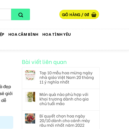
GIỎ HÀNG /
0
₫
ỆP
HOA CẮM BÌNH
HOA TÌNH YÊU
Bài viết liên quan
Top 10 mẫu hoa mừng ngày
nhà giáo Việt Nam 20 tháng
11 ý nghĩa nhất
và đẹp
sẽ giới
Món quà nào phù hợp với
khai trương dành cho gia
 dễ
chủ tuổi mão
Bí quyết chọn hoa ngày
20/10 dành cho cánh mày
râu mới nhất năm 2022