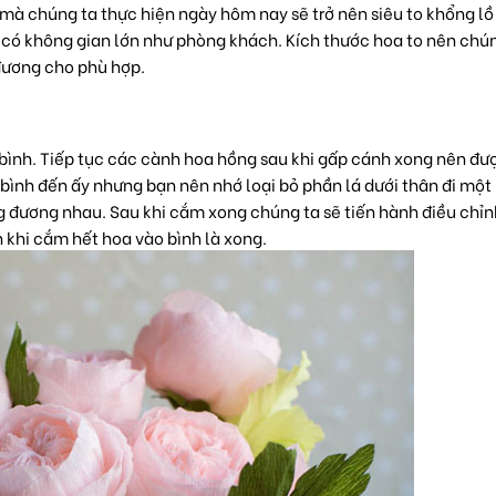
mà chúng ta thực hiện ngày hôm nay sẽ trở nên siêu to khổng lồ
c có không gian lớn như phòng khách. Kích thước hoa to nên chú
 đương cho phù hợp.
bình. Tiếp tục các cành hoa hồng sau khi gấp cánh xong nên đư
bình đến ấy nhưng bạn nên nhớ loại bỏ phần lá dưới thân đi một 
 đương nhau. Sau khi cắm xong chúng ta sẽ tiến hành điều chỉn
 khi cắm hết hoa vào bình là xong.