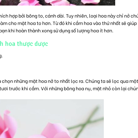
ích hợp bởi bông to, cánh dài. Tuy nhiên, loại hoa này chỉ nở c
làm cho mặt hoa to hơn. Từ đó khi cắm hoa vào thứ nhất sẽ giúp
bạn khi hoàn thành xong sử dụng số lượng hoa ít hơn.
h hoa thược dược
g.
a chọn những mặt hoa nở to nhất lọc ra. Chúng ta sẽ lọc qua mộ
tươi trước khi cắm. Với những bông hoa nụ, mặt nhỏ còn lại chú