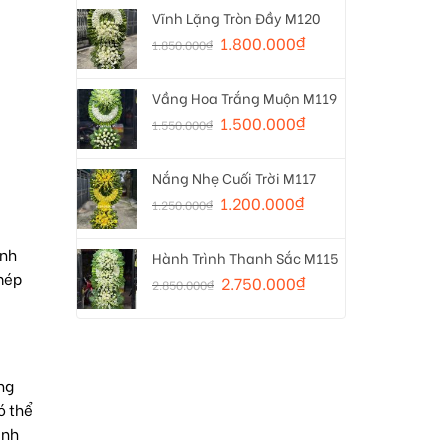
Vĩnh Lặng Tròn Đầy M120
1.800.000
₫
1.850.000
₫
Vầng Hoa Trắng Muộn M119
1.500.000
₫
1.550.000
₫
Nắng Nhẹ Cuối Trời M117
1.200.000
₫
1.250.000
₫
ánh
Hành Trình Thanh Sắc M115
 mép
2.750.000
₫
2.850.000
₫
.
ng
ó thể
ình