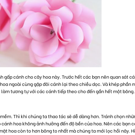
nh gấp cánh cho cây hoa này. Trước hết các bạn nên quan sát c
nh hoa ngoài cùng gập đôi cánh lại theo chiều dọc. Và khép phần
c làm tương tự với các cánh tiếp theo cho đến gần hết một bông
mềm. Thì khi chúng ta thao tác sẽ dễ dàng hơn. Tránh chọn nhữ
gấp cánh hoa không ảnh hưởng đến độ bền của hoa. Nên các bạn c
mặt hoa còn to hơn bông to nhất mà chúng ta mới lọc hồi nãy. H