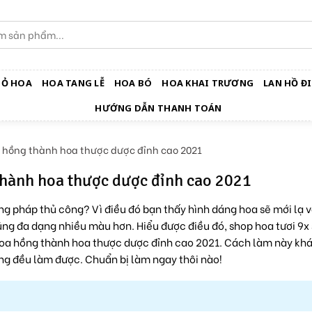
IỎ HOA
HOA TANG LỄ
HOA BÓ
HOA KHAI TRƯƠNG
LAN HỒ ĐI
HƯỚNG DẪN THANH TOÁN
hồng thành hoa thược dược đỉnh cao 2021
hành hoa thược dược đỉnh cao 2021
 pháp thủ công? Vì điều đó bạn thấy hình dáng hoa sẽ mới lạ 
ng đa dạng nhiều màu hơn. Hiểu được điều đó, shop hoa tươi 9x 
oa hồng thành hoa thược dược đỉnh cao 2021. Cách làm này khá
ũng đều làm được. Chuẩn bị làm ngay thôi nào!