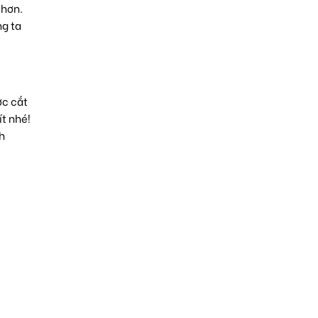
 hơn.
ng ta
ợc cắt
ít nhé!
h