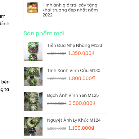
Hình ảnh giỏ trái cây tặng
khai trương đẹp nhất năm
2022
húm
 bình
Sản phẩm mới
Tiễn Đưa Nhẹ Nhàng M133
1.350.000
₫
1.400.000
₫
Tĩnh Xanh Vĩnh Cửu M130
1.800.000
₫
1.850.000
₫
t bên
ng ta
Bạch Ảnh Vĩnh Yên M125
3.500.000
₫
3.550.000
₫
Nguyệt Ảnh Ly Khúc M124
1.100.000
₫
1.200.000
₫