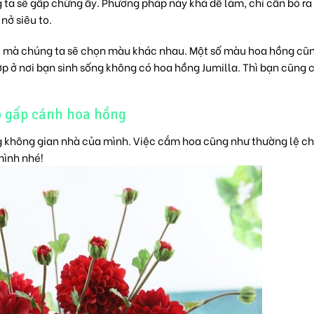
ta sẽ gấp chừng ấy. Phương pháp này khá dễ làm, chỉ cần bỏ ra 
nở siêu to.
ời mà chúng ta sẽ chọn màu khác nhau. Một số màu hoa hồng cũn
hợp ở nơi bạn sinh sống không có hoa hồng Jumilla. Thì bạn cũng 
 gấp cánh hoa hồng
ng không gian nhà của mình. Việc cắm hoa cũng như thường lệ c
mình nhé!