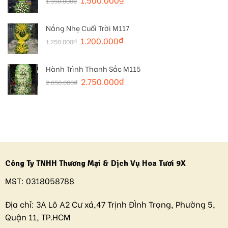
1.550.000
₫
Nắng Nhẹ Cuối Trời M117
1.200.000
₫
1.250.000
₫
Hành Trình Thanh Sắc M115
2.750.000
₫
2.850.000
₫
Công Ty TNHH Thương Mại & Dịch Vụ Hoa Tươi 9X
MST:
0318058788
Địa chỉ:
3A Lô A2 Cư xá,47 Trịnh ĐÌnh Trọng, Phường 5,
Quận 11, TP.HCM