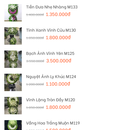
Tiễn Đưa Nhẹ Nhàng M133
1.350.000
₫
1.400.000
₫
Tĩnh Xanh Vĩnh Cửu M130
1.800.000
₫
1.850.000
₫
Bạch Ảnh Vĩnh Yên M125
3.500.000
₫
3.550.000
₫
Nguyệt Ảnh Ly Khúc M124
1.100.000
₫
1.200.000
₫
Vĩnh Lặng Tròn Đầy M120
1.800.000
₫
1.850.000
₫
Vầng Hoa Trắng Muộn M119
1.500.000
₫