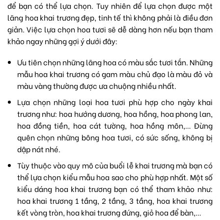
để bạn có thể lựa chọn. Tuy nhiên để lựa chọn được một
lãng hoa khai trương đẹp, tinh tế thì không phải là điều đơn
giản. Việc lựa chọn hoa tươi sẽ dễ dàng hơn nếu bạn tham
khảo ngay những gợi ý dưới đây:
Ưu tiên chọn những lãng hoa có màu sắc tươi tắn. Những
mẫu hoa khai trương có gam màu chủ đạo là màu đỏ và
màu vàng thường được ưa chuộng nhiều nhất.
Lựa chọn những loại hoa tươi phù hợp cho ngày khai
trương như: hoa hướng dương, hoa hồng, hoa phong lan,
hoa đồng tiền
, hoa cát tường,
hoa hồng môn
,… Đừng
quên chọn những bông hoa tươi, có sức sống, không bị
dập nát nhé.
Tùy thuộc vào quy mô của buổi lễ khai trương mà bạn có
thể lựa chọn kiểu mẫu hoa sao cho phù hợp nhất. Một số
kiểu dáng hoa khai trương bạn có thể tham khảo như:
hoa khai trương 1 tầng, 2 tầng, 3 tầng,
hoa khai trương
kết vòng tròn, hoa khai trương đứng, giỏ hoa để bàn,…