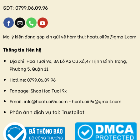
SĐT:
0799.06.09.96
Mọi ý kiến đóng góp xin gửi về hòm thư:
hoatuoii9x@gmail.com
Thông tin liên hệ
Địa chỉ:
Hoa Tươi 9x, 3A Lô A2 Cư Xá,47 Trịnh Đình Trọng,
Phường 5, Quận 11
Hotline:
0799.06.09.96
Fanpage:
Shop Hoa Tươi 9x
Email:
info@hoatuoi9x.com - hoatuoii9x@gmail.com
Phản ảnh dịch vụ tại:
Trustpilot