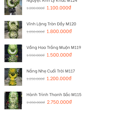
1.100.000
₫
1.200.000
₫
Vĩnh Lặng Tròn Đầy M120
1.800.000
₫
1.850.000
₫
Vầng Hoa Trắng Muộn M119
1.500.000
₫
1.550.000
₫
Nắng Nhẹ Cuối Trời M117
1.200.000
₫
1.250.000
₫
Hành Trình Thanh Sắc M115
2.750.000
₫
2.850.000
₫