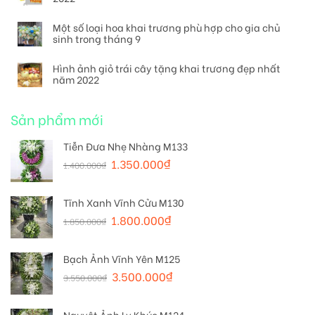
Một số loại hoa khai trương phù hợp cho gia chủ
sinh trong tháng 9
Hình ảnh giỏ trái cây tặng khai trương đẹp nhất
năm 2022
Sản phẩm mới
Tiễn Đưa Nhẹ Nhàng M133
1.350.000
₫
1.400.000
₫
Tĩnh Xanh Vĩnh Cửu M130
1.800.000
₫
1.850.000
₫
Bạch Ảnh Vĩnh Yên M125
3.500.000
₫
3.550.000
₫
Nguyệt Ảnh Ly Khúc M124