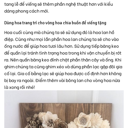
tang lễ để viếng sẽ thêm phần nghệ thuật hơn với kiểu
dáng phong cách mới.
Dùng hoa trang trí cho vòng hoa chia buồn để viếng tặng
Hoa cuối cùng mà chúng ta sẽ sử dụng đó là
hoa lan hồ
điệp
. Cũng như mọi lần phần hoa lan chúng ta sẽ cho vào
ống nước để giúp hoa tươi lâu hơn. Sử dụng tiếp băng keo
để quấn lại tránh tình trạng hoa trong khi vận chuyển bị rớt
ra. Nên quấn băng keo đính chặt phần thân cây và ống. Khi
ghim chúng ta cũng ghim xéo và dùng phần lạc gập đôi gia
cố lại. Gia cố bằng lạc sẽ giúp hoa được cố định hơn không
bị bay ra ngoài. Điểm thêm vài bông lan cho vòng hoa nữa
là xong rồi nhé!