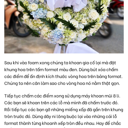
Sau khi vào foam xong chúng ta khoan gia cố lại mà đặt
khung hoa trên tấm format màu đen. Dùng bút xóa chấm
các điểm để ấn định kích thước vòng hoa trên bảng format.
Chúng ta nên cân làm sao cho vòng hoa nó nằm thật gọn.
Tiếp tục chấm các điểm xong sử dụng máy khoan mũi 8 li.
Các bạn sẽ khoan trên các lỗ mà mình đã chấm trước đó.
Rồi tiếp tục các bạn gỡ những miếng xốp đã gắn trên khung
tròn trước đó. Dùng dây ni lông buộc lại vào những cái lỗ
format thành từng khoanh xếp tròn đều nhau. Hay để chắc