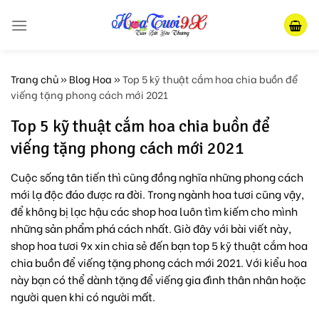
Skip
to
content
Trang chủ
»
Blog Hoa
»
Top 5 kỹ thuật cắm hoa chia buồn để
viếng tặng phong cách mới 2021
Top 5 kỹ thuật cắm hoa chia buồn để
viếng tặng phong cách mới 2021
Cuộc sống tân tiến thì cũng đồng nghĩa những phong cách
mới lạ độc đáo được ra đời. Trong ngành hoa tươi cũng vậy,
để không bị lạc hậu các shop hoa luôn tìm kiếm cho mình
những sản phẩm phá cách nhất. Giờ đây với bài viết này,
shop hoa tươi 9x xin chia sẻ đến bạn top 5 kỹ thuật cắm hoa
chia buồn để viếng tặng phong cách mới 2021. Với kiểu hoa
này bạn có thể dành tặng để viếng gia đình thân nhân hoặc
người quen khi có người mất.