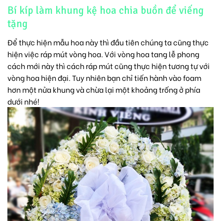
Bí kíp làm khung kệ hoa chia buồn để viếng
tặng
Để thực hiện mẫu hoa này thì đầu tiên chúng ta cũng thực
hiện việc ráp mút vòng hoa. Với vòng
hoa tang lễ
phong
cách mới này thì cách ráp mút cũng thực hiện tương tự với
vòng hoa hiện đại. Tuy nhiên bạn chỉ tiến hành vào foam
hơn một nửa khung và chừa lại một khoảng trống ở phía
dưới nhé!