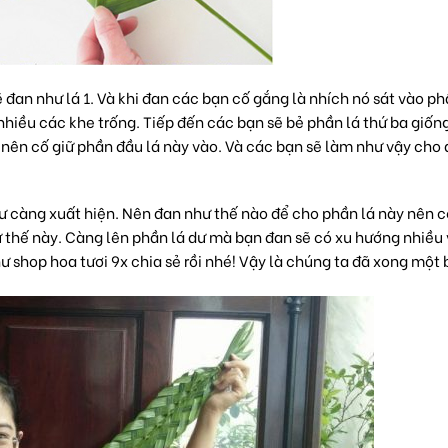
ẽ đan như lá 1. Và khi đan các bạn cố gắng là nhích nó sát vào p
nhiều các khe trống. Tiếp đến các bạn sẽ bẻ phần lá thứ ba giống
n nên cố giữ phần đầu lá này vào. Và các bạn sẽ làm như vậy cho
dư càng xuất hiện. Nên đan như thế nào để cho phần lá này nên c
ư thế này. Càng lên phần lá dư mà bạn đan sẽ có xu hướng nhiều 
hư
shop hoa tươi 9x
chia sẻ rồi nhé! Vậy là chúng ta đã xong một 