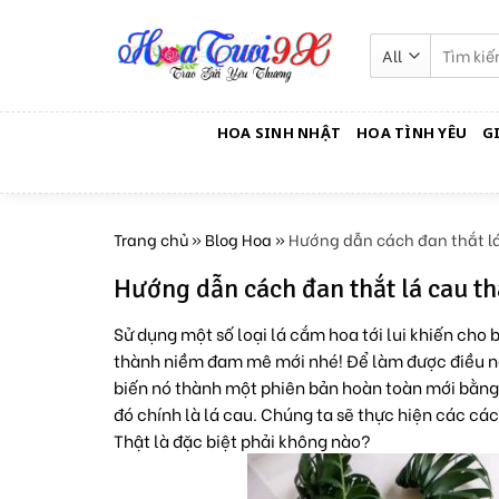
Skip
to
Tìm
kiếm:
content
HOA SINH NHẬT
HOA TÌNH YÊU
G
Trang chủ
»
Blog Hoa
»
Hướng dẫn cách đan thắt lá
Hướng dẫn cách đan thắt lá cau t
Sử dụng một số loại lá cắm hoa tới lui khiến cho
thành niềm đam mê mới nhé! Để làm được điều nà
biến nó thành một phiên bản hoàn toàn mới bằng b
đó chính là lá cau. Chúng ta sẽ thực hiện các cá
Thật là đặc biệt phải không nào?