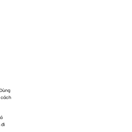
 Dùng
ư cách
cá
 đi