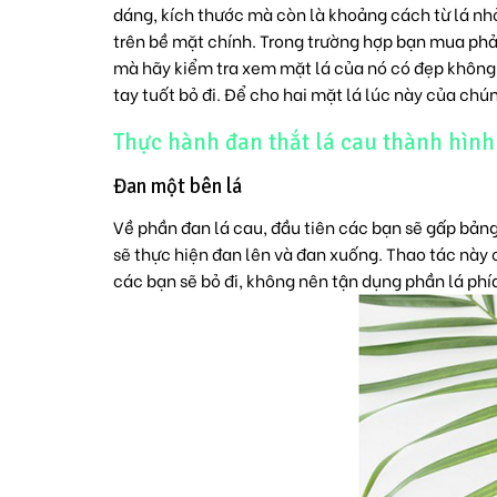
dáng, kích thước mà còn là khoảng cách từ lá nhỏ 
trên bề mặt chính. Trong trường hợp bạn mua phải
mà hãy kiểm tra xem mặt lá của nó có đẹp không. 
tay tuốt bỏ đi. Để cho hai mặt lá lúc này của chú
Thực hành đan thắt lá cau thành hình
Đan một bên lá
Về phần đan lá cau, đầu tiên các bạn sẽ gấp bảng 
sẽ thực hiện đan lên và đan xuống. Thao tác này c
các bạn sẽ bỏ đi, không nên tận dụng phần lá phía