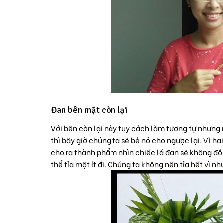
Đan bên mặt còn lại
Với bên còn lại này tuy cách làm tương tự nhưng n
thì bây giờ chúng ta sẽ bẻ nó cho ngược lại. Vì h
cho ra thành phẩm nhìn chiếc lá đan sẽ không đồn
thể tỉa một ít đi. Chúng ta không nên tỉa hết vì nh