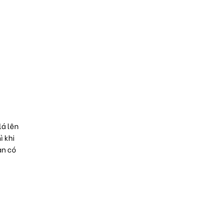
lá lên
ì khi
ạn có