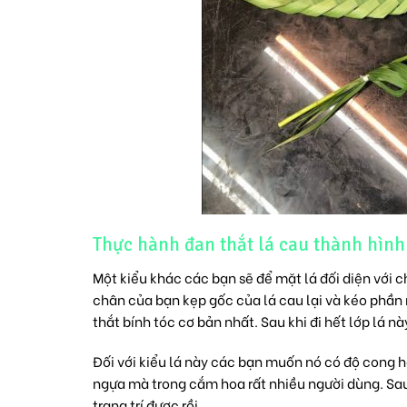
Thực hành đan thắt lá cau thành hình
Một kiểu khác các bạn sẽ để mặt lá đối diện với
chân của bạn kẹp gốc của lá cau lại và kéo phần 
thắt bính tóc cơ bản nhất. Sau khi đi hết lớp lá 
Đối với kiểu lá này các bạn muốn nó có độ cong h
ngựa mà trong cắm hoa rất nhiều người dùng. Sau 
trang trí được rồi.