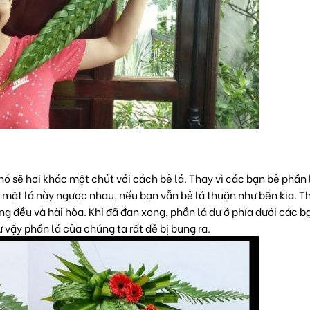
ó sẽ hơi khác một chút với cách bẻ lá. Thay vì các bạn bẻ phần 
ai mặt lá này ngược nhau, nếu bạn vẫn bẻ lá thuận như bên kia. Th
g đều và hài hòa. Khi đã đan xong, phần lá dư ở phía dưới các b
ư vậy phần lá của chúng ta rất dễ bị bung ra.