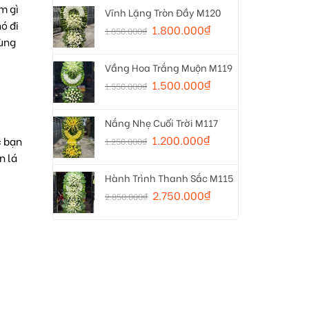
m gì
Vĩnh Lặng Tròn Đầy M120
ó đi
1.800.000
₫
1.850.000
₫
dùng
Vầng Hoa Trắng Muộn M119
1.500.000
₫
1.550.000
₫
Nắng Nhẹ Cuối Trời M117
1.200.000
₫
c bạn
1.250.000
₫
n lá
Hành Trình Thanh Sắc M115
2.750.000
₫
2.850.000
₫