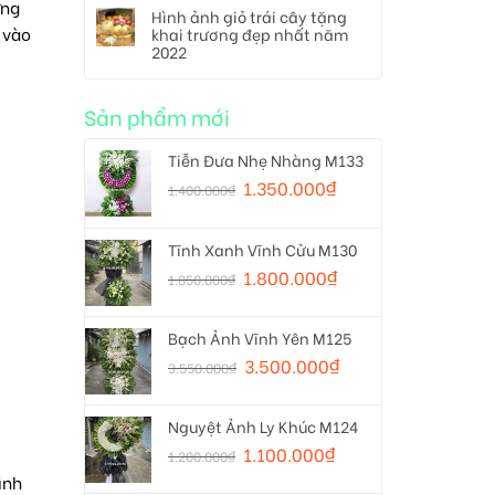
ững
Hình ảnh giỏ trái cây tặng
 vào
khai trương đẹp nhất năm
2022
Sản phẩm mới
Tiễn Đưa Nhẹ Nhàng M133
1.350.000
₫
1.400.000
₫
Tĩnh Xanh Vĩnh Cửu M130
1.800.000
₫
1.850.000
₫
Bạch Ảnh Vĩnh Yên M125
3.500.000
₫
3.550.000
₫
Nguyệt Ảnh Ly Khúc M124
1.100.000
₫
1.200.000
₫
ình