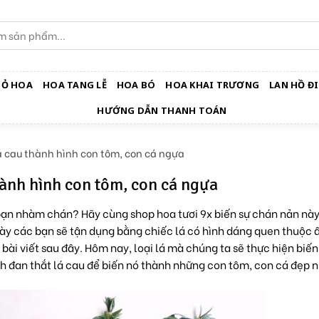
IỎ HOA
HOA TANG LỄ
HOA BÓ
HOA KHAI TRƯƠNG
LAN HỒ ĐI
HƯỚNG DẪN THANH TOÁN
 cau thành hình con tôm, con cá ngựa
hành hình con tôm, con cá ngựa
 bạn nhàm chán? Hãy cùng shop hoa tươi 9x biến sự chán nản này
y các bạn sẽ tận dụng bằng chiếc lá có hình dáng quen thuộc ấ
ài viết sau đây. Hôm nay, loại lá mà chúng ta sẽ thực hiện biến
ch đan thắt lá cau để biến nó thành những con tôm, con cá đẹp n