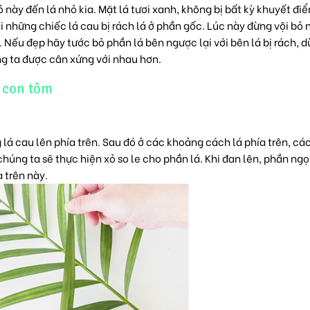
này đến lá nhỏ kia. Mặt lá tươi xanh, không bị bất kỳ khuyết điể
 những chiếc lá cau bị rách lá ở phần gốc. Lúc này đừng vội bỏ n
Nếu đẹp hãy tước bỏ phần lá bên ngược lại với bên lá bị rách, 
ng ta được cân xứng với nhau hơn.
 con tôm
lá cau lên phía trên. Sau đó ở các khoảng cách lá phía trên, cá
húng ta sẽ thực hiện xỏ so le cho phần lá. Khi đan lên, phần ngọ
 trên này.