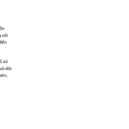
hần
 với
 đến
ố xỏ
và dài
bên,