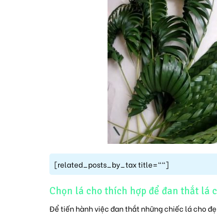
[related_posts_by_tax title=""]
Chọn lá cho thích hợp để đan thắt lá 
Để tiến hành việc đan thắt những chiếc lá cho đ