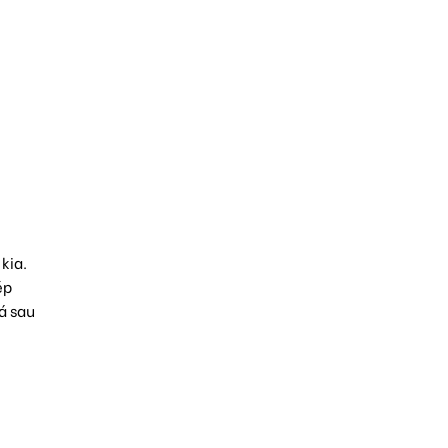
kia.
ép
á sau