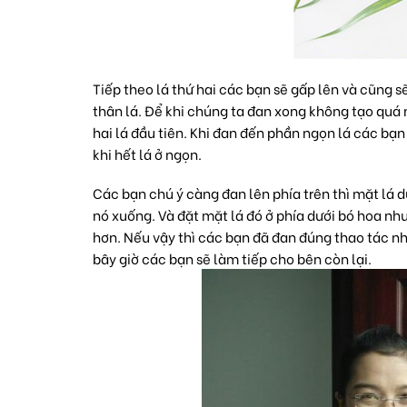
Tiếp theo lá thứ hai các bạn sẽ gấp lên và cũng s
thân lá. Để khi chúng ta đan xong không tạo quá 
hai lá đầu tiên. Khi đan đến phần ngọn lá các bạ
khi hết lá ở ngọn.
Các bạn chú ý càng đan lên phía trên thì mặt lá 
nó xuống. Và đặt mặt lá đó ở phía dưới bó hoa nh
hơn. Nếu vậy thì các bạn đã đan đúng thao tác n
bây giờ các bạn sẽ làm tiếp cho bên còn lại.