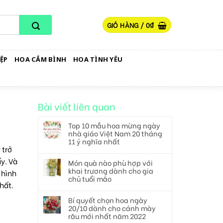
GIỎ HÀNG /
0
₫
ỆP
HOA CẮM BÌNH
HOA TÌNH YÊU
Bài viết liên quan
Top 10 mẫu hoa mừng ngày
nhà giáo Việt Nam 20 tháng
11 ý nghĩa nhất
 trở
y. Và
Món quà nào phù hợp với
khai trương dành cho gia
 hình
chủ tuổi mão
hất.
Bí quyết chọn hoa ngày
20/10 dành cho cánh mày
râu mới nhất năm 2022