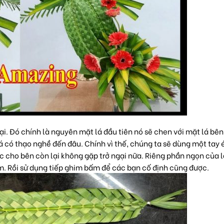
ại. Đó chính là nguyên mặt lá đầu tiên nó sẽ chen với mặt lá bên 
 có thạo nghề đến đâu. Chính vì thế, chúng ta sẽ dùng một tay 
c cho bên còn lại không gặp trở ngại nữa. Riêng phần ngọn của l
m. Rồi sử dụng tiếp ghim bấm để các bạn cố định cũng được.