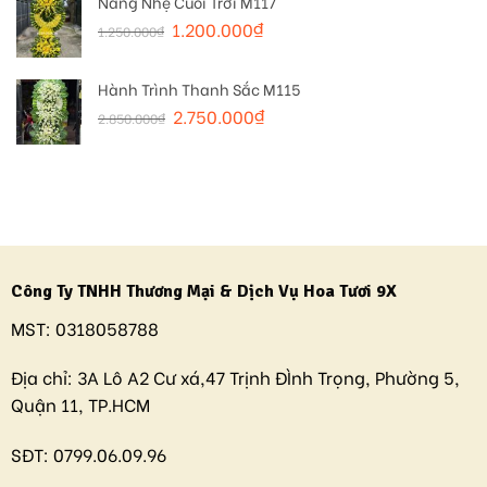
Nắng Nhẹ Cuối Trời M117
1.200.000
₫
1.250.000
₫
Hành Trình Thanh Sắc M115
2.750.000
₫
2.850.000
₫
Công Ty TNHH Thương Mại & Dịch Vụ Hoa Tươi 9X
MST:
0318058788
Địa chỉ:
3A Lô A2 Cư xá,47 Trịnh ĐÌnh Trọng, Phường 5,
Quận 11, TP.HCM
SĐT:
0799.06.09.96