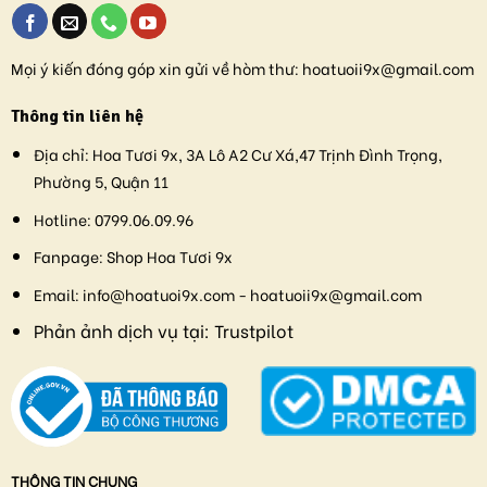
Mọi ý kiến đóng góp xin gửi về hòm thư:
hoatuoii9x@gmail.com
Thông tin liên hệ
Địa chỉ:
Hoa Tươi 9x, 3A Lô A2 Cư Xá,47 Trịnh Đình Trọng,
Phường 5, Quận 11
Hotline:
0799.06.09.96
Fanpage:
Shop Hoa Tươi 9x
Email:
info@hoatuoi9x.com - hoatuoii9x@gmail.com
Phản ảnh dịch vụ tại:
Trustpilot
THÔNG TIN CHUNG