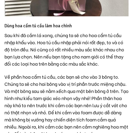
Dùng hoa cẩm tú cầu làm hoa chính
Sau khi đã cắm lá xong, chúng ta sẽ cho
hoa cẩm tú cầu
nhập khẩu vào. Hoa tú cầu nhập phải nói rất đẹp, to và có
độ tròn đều. Nó cũng có rất nhiều màu sắc khác nhau cho
bạn lựa chọn. Nên nếu bạn tặng cho nam giới có thể thay
đổi các loại hoa trên bằng các màu sắc khác.
Về phần hoa cẩm tú cầu, các bạn sẽ cho vào 3 bông to.
Chúng ta sẽ cho hai bông vào vị trí phần trước miệng chậu.
Và một bông sau sẽ nằm xếch qua một bên bông ở trên. Tạo
hình như kiểu tam giác xéo nhọn vậy nhé! Phần thân hoa
này khá to nên trước khi cắm các bạn nên lưu ý cắt vát cho
nó thật nhọn và nhỏ. Để khi cắm vào foam được dễ dàng
mà không bị vướng hay chiến diện tích foam cắm quá
nhiều. Ngoài ra, khi cắm các bạn nên cắm nghiêng hoa một