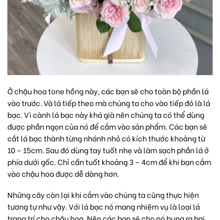
Ở chậu hoa tone hồng này, các bạn sẽ cho toàn bộ phần lá
vào trước. Và lá tiếp theo mà chúng ta cho vào tiếp đó là lá
bạc. Vì cành lá bạc này khá già nên chúng ta có thể dùng
được phần ngọn của nó để cắm vào sản phẩm. Các bạn sẽ
cắt lá bạc thành từng nhánh nhỏ có kích thước khoảng từ
10 – 15cm. Sau đó dùng tay tuốt nhẹ và làm sạch phần lá ở
phía dưới gốc. Chỉ cần tuốt khoảng 3 – 4cm để khi bạn cắm
vào chậu hoa được dễ dàng hơn.
Những cây còn lại khi cắm vào chúng ta cũng thực hiện
tương tự như vậy. Với lá bạc nó mang nhiệm vụ là loại lá
trang trí cho chậu hoa. Nên các bạn sẽ cho nó bung ra hai