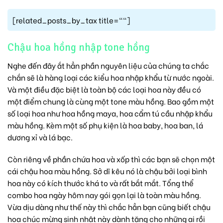
[related_posts_by_tax title=""]
Chậu hoa hồng nhập tone hồng
Nghe đến đây ắt hẳn phần nguyên liệu của chúng ta chắc
chắn sẽ là hàng loại các kiểu hoa nhập khẩu từ nước ngoài.
Và một điều đặc biệt là toàn bộ các loại hoa này đều có
một điểm chung là cùng một tone màu hồng. Bao gồm một
số loại hoa như hoa hồng maya, hoa cẩm tú cầu nhập khẩu
màu hồng. Kèm một số phụ kiện là hoa baby, hoa ban, lá
dương xỉ và lá bạc.
Còn riêng về phần chứa hoa và xốp thì các bạn sẽ chọn một
cái chậu hoa màu hồng. Sở dĩ kêu nó là chậu bởi loại bình
hoa này có kích thước khá to và rất bắt mắt. Tổng thể
combo hoa ngày hôm nay gói gọn lại là toàn màu hồng.
Vừa dịu dàng như thế này thì chắc hẳn bạn cũng biết
chậu
hoa chúc mừng sinh nhật
này dành tặng cho những ai rồi