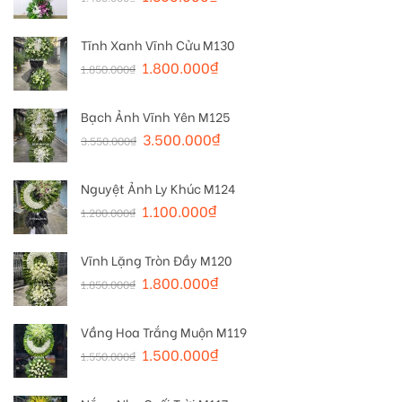
Tĩnh Xanh Vĩnh Cửu M130
1.800.000
₫
1.850.000
₫
Bạch Ảnh Vĩnh Yên M125
3.500.000
₫
3.550.000
₫
Nguyệt Ảnh Ly Khúc M124
1.100.000
₫
1.200.000
₫
Vĩnh Lặng Tròn Đầy M120
1.800.000
₫
1.850.000
₫
Vầng Hoa Trắng Muộn M119
1.500.000
₫
1.550.000
₫