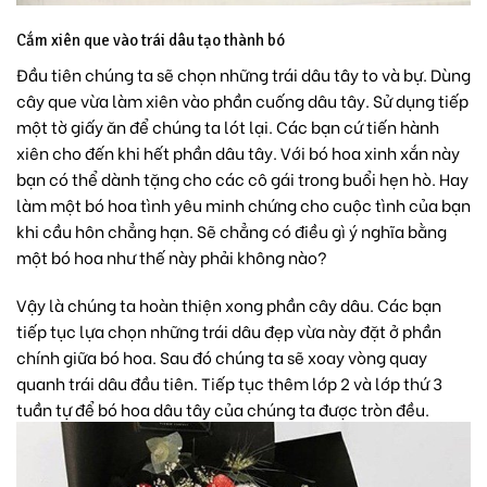
Cắm xiên que vào trái dâu tạo thành bó
Đầu tiên chúng ta sẽ chọn những trái dâu tây to và bự. Dùng
cây que vừa làm xiên vào phần cuống dâu tây. Sử dụng tiếp
một tờ giấy ăn để chúng ta lót lại. Các bạn cứ tiến hành
xiên cho đến khi hết phần dâu tây. Với bó hoa xinh xắn này
bạn có thể dành tặng cho các cô gái trong buổi hẹn hò. Hay
làm một bó
hoa tình yêu
minh chứng cho cuộc tình của bạn
khi cầu hôn chẳng hạn. Sẽ chẳng có điều gì ý nghĩa bằng
một bó hoa như thế này phải không nào?
Vậy là chúng ta hoàn thiện xong phần cây dâu. Các bạn
tiếp tục lựa chọn những trái dâu đẹp vừa này đặt ở phần
chính giữa bó hoa. Sau đó chúng ta sẽ xoay vòng quay
quanh trái dâu đầu tiên. Tiếp tục thêm lớp 2 và lớp thứ 3
tuần tự để bó hoa dâu tây của chúng ta được tròn đều.