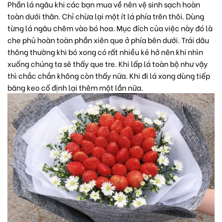
Phần lá ngâu khi các bạn mua về nên vệ sinh sạch hoàn
toàn dưới thân. Chỉ chừa lại một ít lá phía trên thôi. Dùng
từng lá ngâu chêm vào bó hoa. Mục đích của việc này đó là
che phủ hoàn toàn phần xiên que ở phía bên dưới. Trái dâu
thông thường khi bó xong có rất nhiều kẻ hở nên khi nhìn
xuống chúng ta sẽ thấy que tre. Khi lấp lá toàn bộ như vậy
thì chắc chắn không còn thấy nữa. Khi đi lá xong dùng tiếp
băng keo cố định lại thêm một lần nữa.