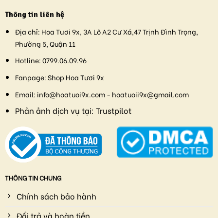
Thông tin liên hệ
Địa chỉ:
Hoa Tươi 9x, 3A Lô A2 Cư Xá,47 Trịnh Đình Trọng,
Phường 5, Quận 11
Hotline:
0799.06.09.96
Fanpage:
Shop Hoa Tươi 9x
Email:
info@hoatuoi9x.com - hoatuoii9x@gmail.com
Phản ảnh dịch vụ tại:
Trustpilot
THÔNG TIN CHUNG
Chính sách bảo hành
Đổi trả và hoàn tiền