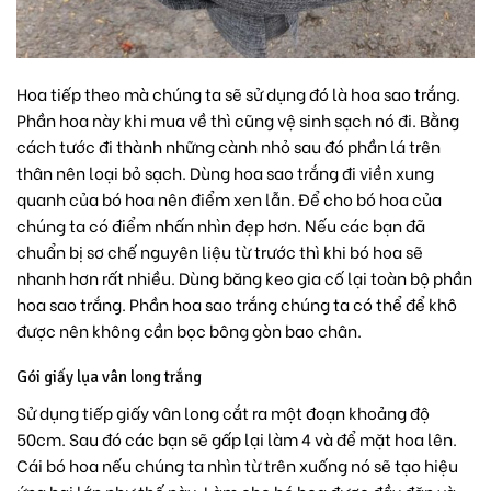
Hoa tiếp theo mà chúng ta sẽ sử dụng đó là hoa sao trắng.
Phần hoa này khi mua về thì cũng vệ sinh sạch nó đi. Bằng
cách tước đi thành những cành nhỏ sau đó phần lá trên
thân nên loại bỏ sạch. Dùng hoa sao trắng đi viền xung
quanh của bó hoa nên điểm xen lẫn. Để cho bó hoa của
chúng ta có điểm nhấn nhìn đẹp hơn. Nếu các bạn đã
chuẩn bị sơ chế nguyên liệu từ trước thì khi bó hoa sẽ
nhanh hơn rất nhiều. Dùng băng keo gia cố lại toàn bộ phần
hoa sao trắng. Phần hoa sao trắng chúng ta có thể để khô
được nên không cần bọc bông gòn bao chân.
Gói giấy lụa vân long trắng
Sử dụng tiếp giấy vân long cắt ra một đoạn khoảng độ
50cm. Sau đó các bạn sẽ gấp lại làm 4 và để mặt hoa lên.
Cái bó hoa nếu chúng ta nhìn từ trên xuống nó sẽ tạo hiệu
ứng hai lớp như thế này. Làm cho bó hoa được đầy đặn và