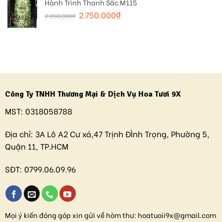
Hành Trình Thanh Sắc M115
2.750.000
₫
2.850.000
₫
Công Ty TNHH Thương Mại & Dịch Vụ Hoa Tươi 9X
MST:
0318058788
Địa chỉ:
3A Lô A2 Cư xá,47 Trịnh ĐÌnh Trọng, Phường 5,
Quận 11, TP.HCM
SĐT:
0799.06.09.96
Mọi ý kiến đóng góp xin gửi về hòm thư:
hoatuoii9x@gmail.com