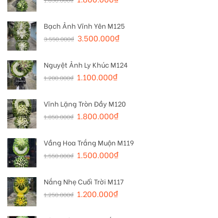
Bạch Ảnh Vĩnh Yên M125
3.500.000
₫
3.550.000
₫
Nguyệt Ảnh Ly Khúc M124
1.100.000
₫
1.200.000
₫
Vĩnh Lặng Tròn Đầy M120
1.800.000
₫
1.850.000
₫
Vầng Hoa Trắng Muộn M119
1.500.000
₫
1.550.000
₫
Nắng Nhẹ Cuối Trời M117
1.200.000
₫
1.250.000
₫