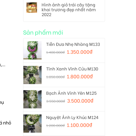
Hình ảnh giỏ trái cây tặng
khai trương đẹp nhất năm
2022
Sản phẩm mới
Tiễn Đưa Nhẹ Nhàng M133
1.350.000
₫
1.400.000
₫
a,…
Tĩnh Xanh Vĩnh Cửu M130
1.800.000
₫
1.850.000
₫
Bạch Ảnh Vĩnh Yên M125
3.500.000
₫
3.550.000
₫
hụ
Nguyệt Ảnh Ly Khúc M124
há nhỏ
1.100.000
₫
1.200.000
₫