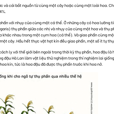
đực và cái bắt nguồn từ cùng một cây hoặc cùng một loài hoa. C
-4%.
phấn với nhụy của cùng một cá thể. Ở những cây có hoa lưỡng tí
lgaris) thụ phấn giữa các nhị và nhụy của cùng một hoa và thụ p
oa khác nhau trong một cụm hoa (cá thể). Và giao phấn cùng mộ
t cây. Hầu hết thực vật hạt kín đều giao phấn, một số ít tự th
ách ly với thế giới bên ngoài trong thời kỳ thụ phấn, hoa đậu là 
g đậu Hà Lan làm vật liệu thử nghiệm trong thí nghiệm lai giống
hoa kín, tức là hoa đậu đã được thụ phấn trước khi hoa nở.