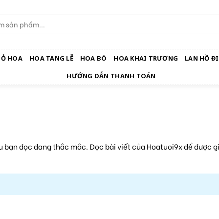
IỎ HOA
HOA TANG LỄ
HOA BÓ
HOA KHAI TRƯƠNG
LAN HỒ ĐI
HƯỚNG DẪN THANH TOÁN
ều bạn đọc đang thắc mắc. Đọc bài viết của Hoatuoi9x để được g