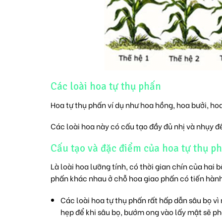
Các loài hoa tự thụ phấn
Hoa tự thụ phấn ví dụ như hoa hồng, hoa bưởi, ho
Các loài hoa này có cấu tạo đầy đủ nhị và nhụy để
Cấu tạo và đặc điểm của hoa tự thụ p
Là loài hoa lưỡng tính, có thời gian chín của hai 
phấn khác nhau ở chỗ hoa giao phấn có tiến hành 
Các loài hoa tự thụ phấn rất hấp dẫn sâu bọ v
hẹp để khi sâu bọ, bướm ong vào lấy mật sẽ phả