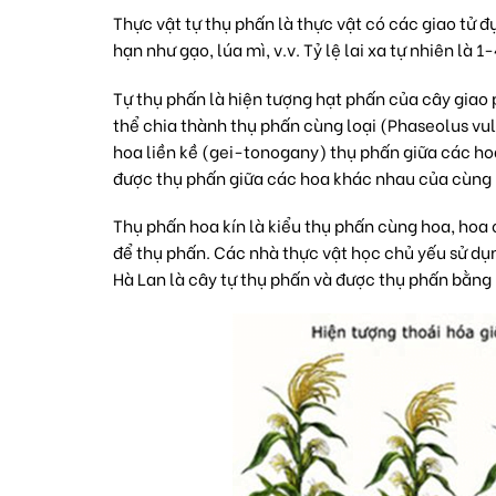
Thực vật tự thụ phấn là thực vật có các giao tử 
hạn như gạo, lúa mì, v.v. Tỷ lệ lai xa tự nhiên là 1
Tự thụ phấn là hiện tượng hạt phấn của cây giao 
thể chia thành thụ phấn cùng loại (Phaseolus vu
hoa liền kề (gei-tonogany) thụ phấn giữa các h
được thụ phấn giữa các hoa khác nhau của cùng mộ
Thụ phấn hoa kín là kiểu thụ phấn cùng hoa, hoa c
để thụ phấn. Các nhà thực vật học chủ yếu sử dụn
Hà Lan là cây tự thụ phấn và được thụ phấn bằng 