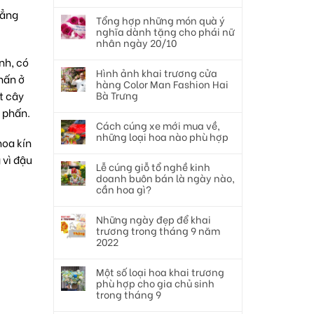
hẳng
Tổng hợp những món quà ý
nghĩa dành tặng cho phái nữ
nhân ngày 20/10
nh, có
Hình ảnh khai trương cửa
hấn ở
hàng Color Man Fashion Hai
t cây
Bà Trưng
ụ phấn.
Cách cúng xe mới mua về,
những loại hoa nào phù hợp
hoa kín
 vì đậu
Lễ cúng giỗ tổ nghề kinh
doanh buôn bán là ngày nào,
cần hoa gì?
Những ngày đẹp để khai
trương trong tháng 9 năm
2022
Một số loại hoa khai trương
phù hợp cho gia chủ sinh
trong tháng 9