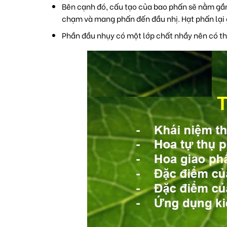
Bên cạnh đó, cấu tạo của bao phấn sẽ nằm gầ
chạm và mang phấn đến đầu nhị. Hạt phấn lại c
Phần đầu nhụy có một lớp chất nhầy nên có thể