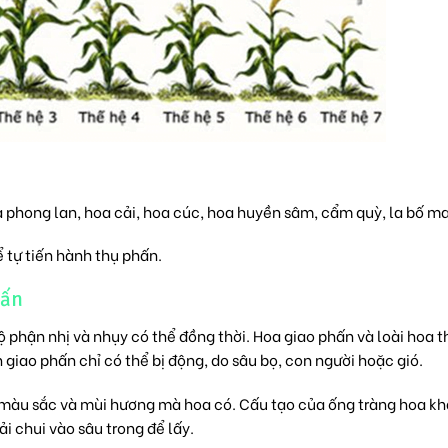
a phong lan, hoa cải, hoa cúc, hoa huyền sâm, cẩm quỳ, la bố m
 tự tiến hành thụ phấn.
hấn
bộ phận nhị và nhụy có thể đồng thời. Hoa giao phấn và loài hoa t
giao phấn chỉ có thể bị động, do sâu bọ, con người hoặc gió.
ì màu sắc và mùi hương mà hoa có. Cấu tạo của ống tràng hoa k
i chui vào sâu trong để lấy.