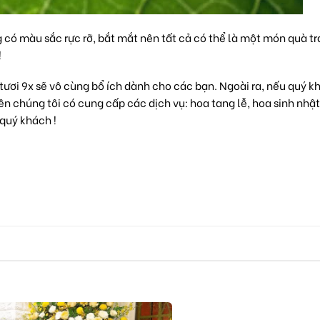
 có màu sắc rực rỡ, bắt mắt nên tất cả có thể là một món quà tra
!
tươi 9x sẽ vô cùng bổ ích dành cho các bạn. Ngoài ra, nếu quý k
ên chúng tôi có cung cấp các dịch vụ:
hoa tang lễ
,
hoa sinh nhật
quý khách !