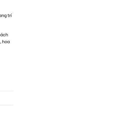
ng trí
hách
,
hoa