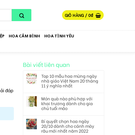
GIỎ HÀNG /
0
₫
ỆP
HOA CẮM BÌNH
HOA TÌNH YÊU
Bài viết liên quan
Top 10 mẫu hoa mừng ngày
nhà giáo Việt Nam 20 tháng
11 ý nghĩa nhất
iải đáp
Món quà nào phù hợp với
khai trương dành cho gia
chủ tuổi mão
Bí quyết chọn hoa ngày
20/10 dành cho cánh mày
râu mới nhất năm 2022