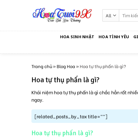
Skip
to
Tìm
kiếm:
content
HOA SINH NHẬT
HOA TÌNH YÊU
G
Trang chủ
»
Blog Hoa
»
Hoa tự thụ phấn là gì?
Hoa tự thụ phấn là gì?
Khái niệm hoa tự thụ phấn là gì chắc hẳn rất nhi
ngay.
[related_posts_by_tax title=""]
Hoa tự thụ phấn là gì?