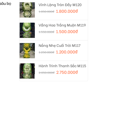
sâu bọ
Vĩnh Lặng Tròn Đầy M120
1.800.000
₫
1.850.000
₫
Vầng Hoa Trắng Muộn M119
1.500.000
₫
1.550.000
₫
Nắng Nhẹ Cuối Trời M117
1.200.000
₫
1.250.000
₫
Hành Trình Thanh Sắc M115
2.750.000
₫
2.850.000
₫