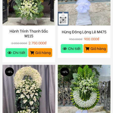
Hành Trình Thanh Sắc
Hừng Đông Lặng Lẽ M475
M115
900.000
₫
950.000
₫
2.750.000
₫
2.850.000
₫
Chi tiết
Giỏ hàng
Chi tiết
Giỏ hàng
-4%
-6%