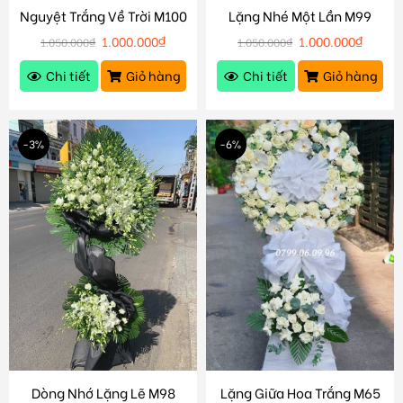
Nguyệt Trắng Về Trời M100
Lặng Nhé Một Lần M99
1.000.000
₫
1.000.000
₫
1.050.000
₫
1.050.000
₫
Chi tiết
Giỏ hàng
Chi tiết
Giỏ hàng
-3%
-6%
Dòng Nhớ Lặng Lẽ M98
Lặng Giữa Hoa Trắng M65