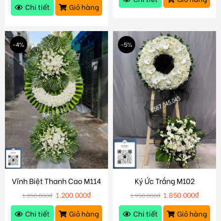
Chi tiết
Giỏ hàng
-4%
-5%
Vĩnh Biệt Thanh Cao M114
Ký Ức Trắng M102
1.200.000
₫
1.850.000
₫
1.250.000
₫
1.950.000
₫
Chi tiết
Giỏ hàng
Chi tiết
Giỏ hàng