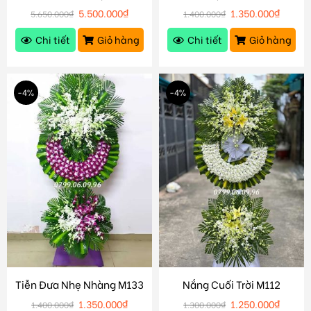
5.500.000
₫
1.350.000
₫
5.650.000
₫
1.400.000
₫
Chi tiết
Giỏ hàng
Chi tiết
Giỏ hàng
-4%
-4%
Tiễn Đưa Nhẹ Nhàng M133
Nắng Cuối Trời M112
1.350.000
₫
1.250.000
₫
1.400.000
₫
1.300.000
₫