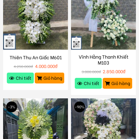
Vĩnh Hằng Thanh Khiết
Thiên Thu An Giấc M601
M103
4.000.000
₫
4.250.000
₫
2.850.000
₫
3.000.000
₫
Chi tiết
Giỏ hàng
Chi tiết
Giỏ hàng
-3%
-90%