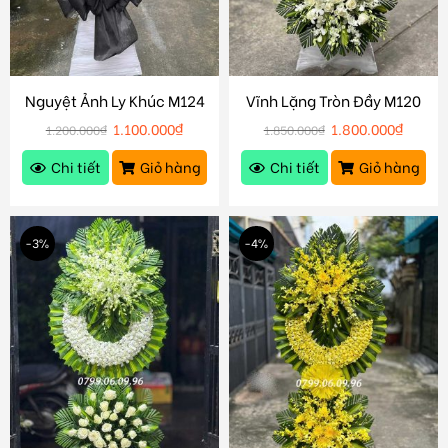
Nguyệt Ảnh Ly Khúc M124
Vĩnh Lặng Tròn Đầy M120
1.100.000
₫
1.800.000
₫
1.200.000
₫
1.850.000
₫
Chi tiết
Giỏ hàng
Chi tiết
Giỏ hàng
-3%
-4%