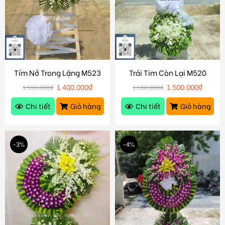
Tím Nở Trong Lặng M523
Trái Tim Còn Lại M520
1.400.000
₫
1.500.000
₫
1.550.000
₫
1.550.000
₫
Chi tiết
Giỏ hàng
Chi tiết
Giỏ hàng
-3%
-4%