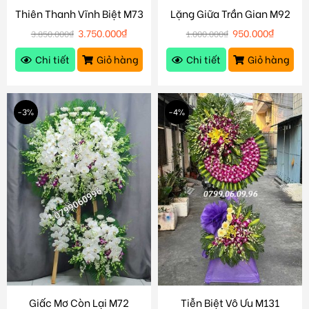
Thiên Thanh Vĩnh Biệt M73
Lặng Giữa Trần Gian M92
3.750.000
₫
950.000
₫
3.850.000
₫
1.000.000
₫
Chi tiết
Giỏ hàng
Chi tiết
Giỏ hàng
-3%
-4%
Giấc Mơ Còn Lại M72
Tiễn Biệt Vô Ưu M131