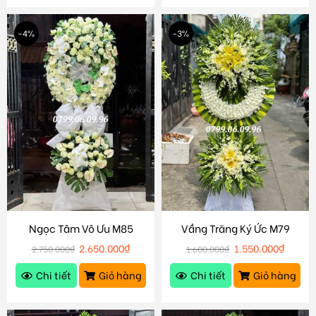
-4%
-3%
Ngọc Tâm Vô Ưu M85
Vầng Trăng Ký Ức M79
2.650.000
₫
1.550.000
₫
2.750.000
₫
1.600.000
₫
Chi tiết
Giỏ hàng
Chi tiết
Giỏ hàng