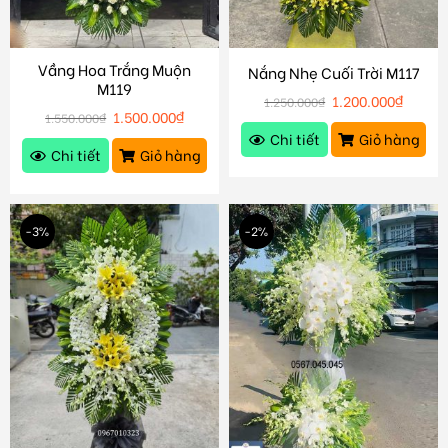
Vầng Hoa Trắng Muộn
Nắng Nhẹ Cuối Trời M117
M119
1.200.000
₫
1.250.000
₫
1.500.000
₫
1.550.000
₫
Chi tiết
Giỏ hàng
Chi tiết
Giỏ hàng
-3%
-2%