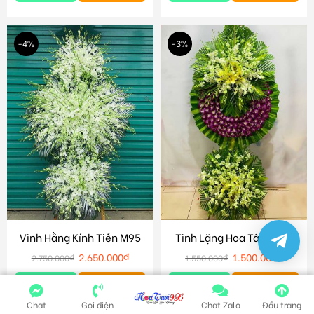
-4%
-3%
Vĩnh Hằng Kính Tiễn M95
Tĩnh Lặng Hoa Tâm M89
2.650.000
₫
1.500.000
₫
2.750.000
₫
1.550.000
₫
Chi tiết
Giỏ hàng
Chi tiết
Giỏ hàng
Chat
Gọi điện
Chat Zalo
Đầu trang