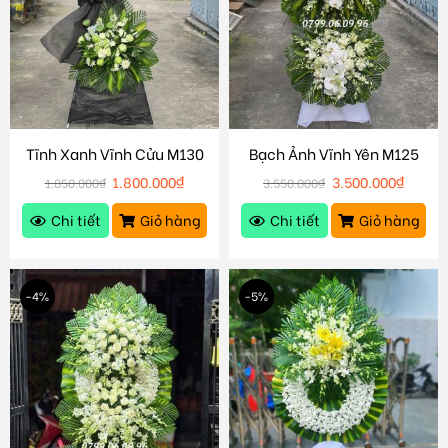
Tĩnh Xanh Vĩnh Cửu M130
Bạch Ảnh Vĩnh Yên M125
1.800.000
₫
3.500.000
₫
1.850.000
₫
3.550.000
₫
Chi tiết
Giỏ hàng
Chi tiết
Giỏ hàng
-4%
-5%