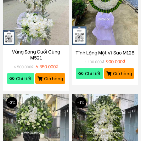
Vầng Sáng Cuối Cùng
Tĩnh Lặng Một Vì Sao M128
M521
900.000
₫
1.100.000
₫
6.350.000
₫
6.500.000
₫
Chi tiết
Giỏ hàng
Chi tiết
Giỏ hàng
-3%
-1%