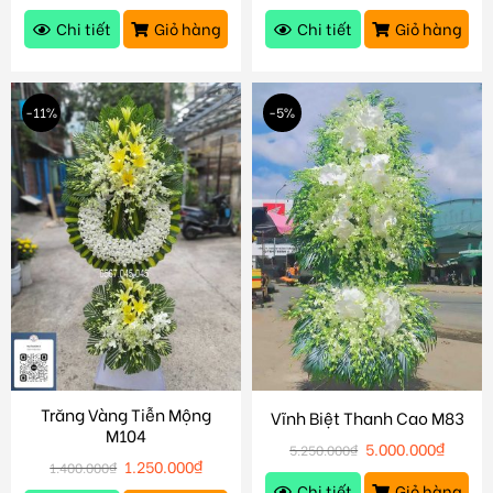
Chi tiết
Giỏ hàng
Chi tiết
Giỏ hàng
-11%
-5%
Trăng Vàng Tiễn Mộng
Vĩnh Biệt Thanh Cao M83
M104
5.000.000
₫
5.250.000
₫
1.250.000
₫
1.400.000
₫
Chi tiết
Giỏ hàng