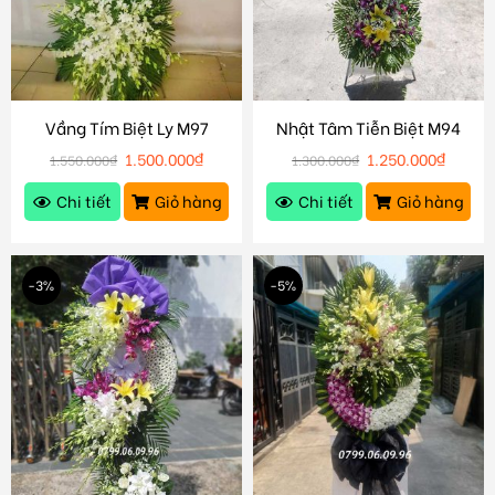
Vầng Tím Biệt Ly M97
Nhật Tâm Tiễn Biệt M94
1.500.000
₫
1.250.000
₫
1.550.000
₫
1.300.000
₫
Chi tiết
Giỏ hàng
Chi tiết
Giỏ hàng
-3%
-5%