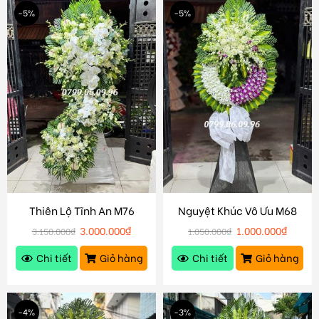
-5%
-5%
Thiên Lộ Tĩnh An M76
Nguyệt Khúc Vô Ưu M68
3.000.000
₫
1.000.000
₫
3.150.000
₫
1.050.000
₫
Chi tiết
Giỏ hàng
Chi tiết
Giỏ hàng
-4%
-3%