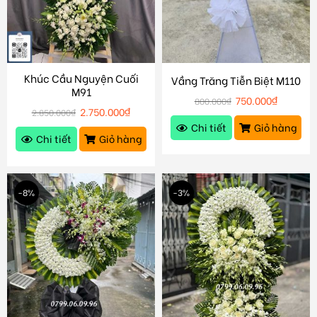
Khúc Cầu Nguyện Cuối
Vầng Trăng Tiễn Biệt M110
M91
750.000
₫
800.000
₫
2.750.000
₫
2.850.000
₫
Chi tiết
Giỏ hàng
Chi tiết
Giỏ hàng
-8%
-3%