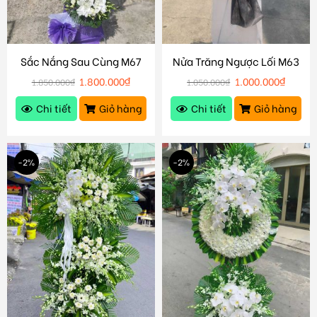
Sắc Nắng Sau Cùng M67
Nửa Trăng Ngược Lối M63
1.800.000
₫
1.000.000
₫
1.850.000
₫
1.050.000
₫
Chi tiết
Giỏ hàng
Chi tiết
Giỏ hàng
-2%
-2%