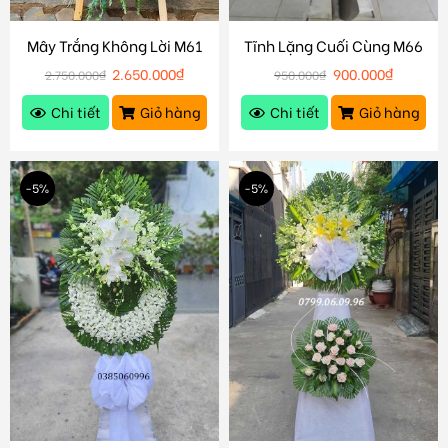
Mây Trắng Không Lời M61
Tĩnh Lặng Cuối Cùng M66
2.650.000
₫
900.000
₫
2.750.000
₫
950.000
₫
Chi tiết
Giỏ hàng
Chi tiết
Giỏ hàng
-5%
-5%