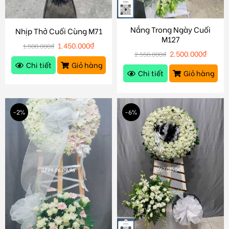
Nắng Trong Ngày Cuối
Nhịp Thở Cuối Cùng M71
M127
1.450.000
₫
1.500.000
₫
2.500.000
₫
2.550.000
₫
Chi tiết
Giỏ hàng
Chi tiết
Giỏ hàng
-2%
-6%