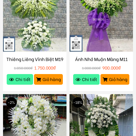
Thiêng Liêng Vĩnh Biệt M19
Ánh Nhớ Muộn Màng M11
1.750.000
₫
900.000
₫
1.850.000
₫
1.000.000
₫
Chi tiết
Giỏ hàng
Chi tiết
Giỏ hàng
-2%
-18%