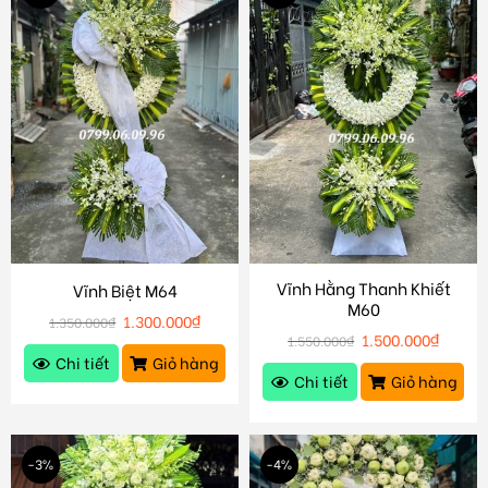
Vĩnh Hằng Thanh Khiết
Vĩnh Biệt M64
M60
1.300.000
₫
1.350.000
₫
1.500.000
₫
1.550.000
₫
Chi tiết
Giỏ hàng
Chi tiết
Giỏ hàng
-3%
-4%