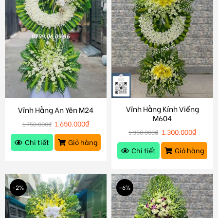
Vĩnh Hằng Kính Viếng
Vĩnh Hằng An Yên M24
M604
1.650.000
₫
1.750.000
₫
1.300.000
₫
1.350.000
₫
Chi tiết
Giỏ hàng
Chi tiết
Giỏ hàng
-2%
-6%