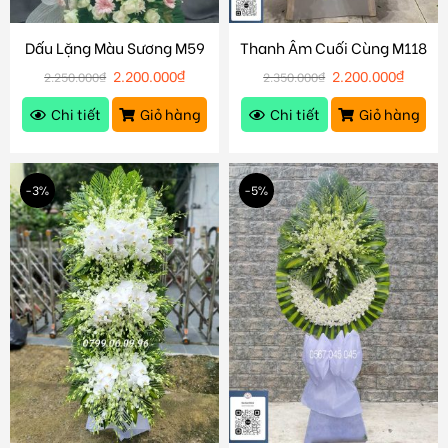
Dấu Lặng Màu Sương M59
Thanh Âm Cuối Cùng M118
2.200.000
₫
2.200.000
₫
2.250.000
₫
2.350.000
₫
Chi tiết
Giỏ hàng
Chi tiết
Giỏ hàng
-3%
-5%