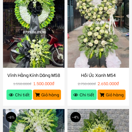
Vĩnh Hằng Kính Dâng M58
Hồi Ức Xanh M54
1.500.000
₫
2.650.000
₫
1.550.000
₫
2.750.000
₫
Chi tiết
Giỏ hàng
Chi tiết
Giỏ hàng
-6%
-4%