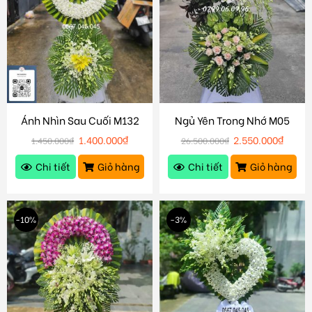
Ánh Nhìn Sau Cuối M132
Ngủ Yên Trong Nhớ M05
1.400.000
₫
2.550.000
₫
1.450.000
₫
26.500.000
₫
Chi tiết
Giỏ hàng
Chi tiết
Giỏ hàng
-10%
-3%