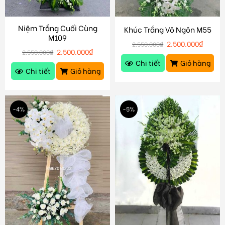
Niệm Trắng Cuối Cùng
Khúc Trắng Vô Ngôn M55
M109
2.500.000
₫
2.550.000
₫
2.500.000
₫
2.550.000
₫
Chi tiết
Giỏ hàng
Chi tiết
Giỏ hàng
-4%
-5%