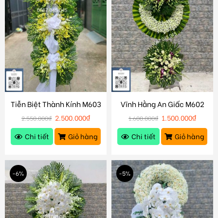
Tiễn Biệt Thành Kính M603
Vĩnh Hằng An Giấc M602
2.500.000
₫
1.500.000
₫
2.550.000
₫
1.600.000
₫
Chi tiết
Giỏ hàng
Chi tiết
Giỏ hàng
-6%
-5%