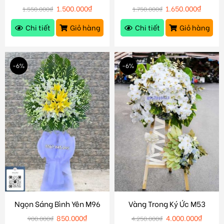
1.500.000
₫
1.650.000
₫
1.550.000
₫
1.750.000
₫
Chi tiết
Giỏ hàng
Chi tiết
Giỏ hàng
-6%
-6%
Ngọn Sáng Bình Yên M96
Vàng Trong Ký Ức M53
850.000
₫
4.000.000
₫
900.000
₫
4.250.000
₫