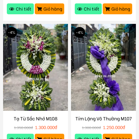
Chi tiết
Giỏ hàng
Chi tiết
Giỏ hàng
-4%
-4%
Tạ Từ Sắc Nhớ M108
Tím Lặng Vô Thường M107
1.300.000
₫
1.250.000
₫
1.350.000
₫
1.300.000
₫
Chi tiết
Giỏ hàng
Chi tiết
Giỏ hàng