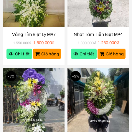
Vầng Tím Biệt Ly M97
Nhật Tâm Tiễn Biệt M94
1.500.000
₫
1.250.000
₫
1.550.000
₫
1.300.000
₫
Chi tiết
Giỏ hàng
Chi tiết
Giỏ hàng
-3%
-5%