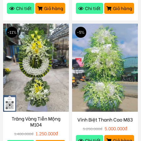
Chi tiết
Giỏ hàng
Chi tiết
Giỏ hàng
-11%
-5%
Trăng Vàng Tiễn Mộng
Vĩnh Biệt Thanh Cao M83
M104
5.000.000
₫
5.250.000
₫
1.250.000
₫
1.400.000
₫
Chi tiết
Giỏ hàng