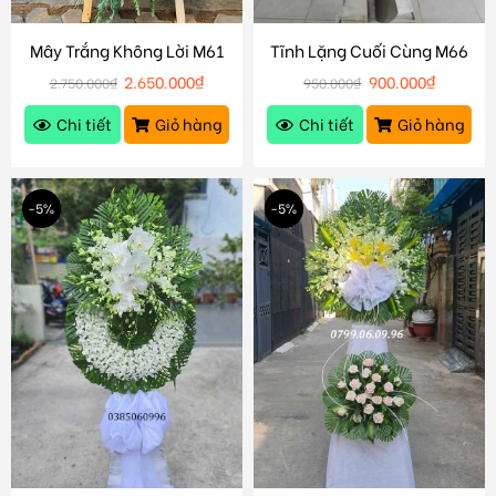
Mây Trắng Không Lời M61
Tĩnh Lặng Cuối Cùng M66
2.650.000
₫
900.000
₫
2.750.000
₫
950.000
₫
Chi tiết
Giỏ hàng
Chi tiết
Giỏ hàng
-5%
-5%