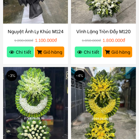
Nguyệt Ảnh Ly Khúc M124
Vĩnh Lặng Tròn Đầy M120
1.100.000
₫
1.800.000
₫
1.200.000
₫
1.850.000
₫
Chi tiết
Giỏ hàng
Chi tiết
Giỏ hàng
-3%
-4%