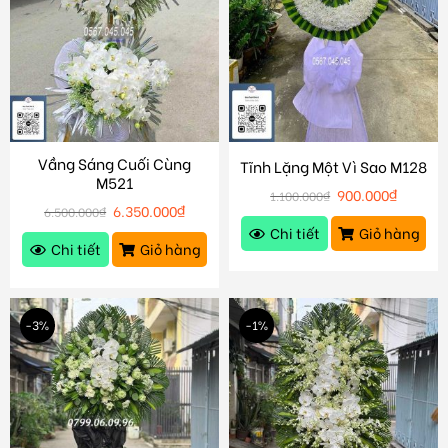
Vầng Sáng Cuối Cùng
Tĩnh Lặng Một Vì Sao M128
M521
900.000
₫
1.100.000
₫
6.350.000
₫
6.500.000
₫
Chi tiết
Giỏ hàng
Chi tiết
Giỏ hàng
-3%
-1%