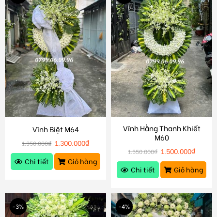
Vĩnh Hằng Thanh Khiết
Vĩnh Biệt M64
M60
1.300.000
₫
1.350.000
₫
1.500.000
₫
1.550.000
₫
Chi tiết
Giỏ hàng
Chi tiết
Giỏ hàng
-3%
-4%