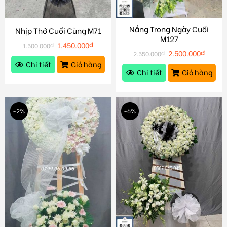
Nắng Trong Ngày Cuối
Nhịp Thở Cuối Cùng M71
M127
1.450.000
₫
1.500.000
₫
2.500.000
₫
2.550.000
₫
Chi tiết
Giỏ hàng
Chi tiết
Giỏ hàng
-2%
-6%