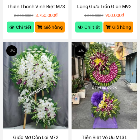
Thiên Thanh Vĩnh Biệt M73
Lặng Giữa Trần Gian M92
3.750.000
₫
950.000
₫
3.850.000
₫
1.000.000
₫
Chi tiết
Giỏ hàng
Chi tiết
Giỏ hàng
-3%
-4%
Giấc Mơ Còn Lại M72
Tiễn Biệt Vô Ưu M131