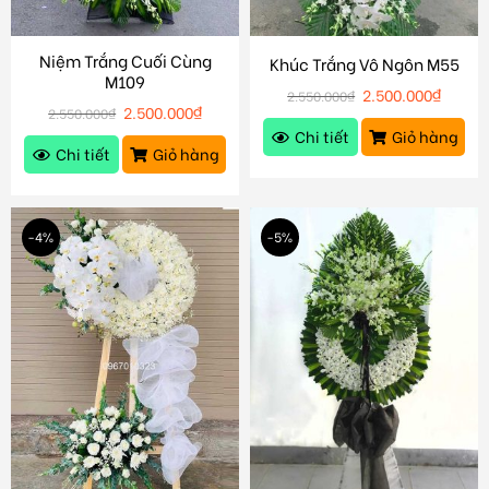
Niệm Trắng Cuối Cùng
Khúc Trắng Vô Ngôn M55
M109
2.500.000
₫
2.550.000
₫
2.500.000
₫
2.550.000
₫
Chi tiết
Giỏ hàng
Chi tiết
Giỏ hàng
-4%
-5%