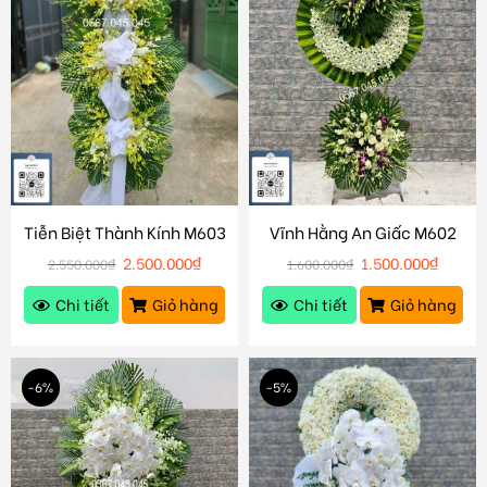
Tiễn Biệt Thành Kính M603
Vĩnh Hằng An Giấc M602
2.500.000
₫
1.500.000
₫
2.550.000
₫
1.600.000
₫
Chi tiết
Giỏ hàng
Chi tiết
Giỏ hàng
-6%
-5%