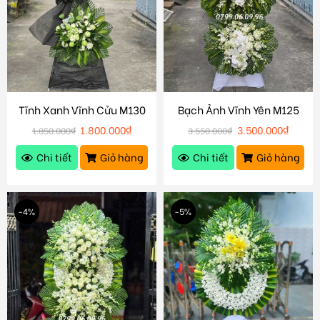
Tĩnh Xanh Vĩnh Cửu M130
Bạch Ảnh Vĩnh Yên M125
1.800.000
₫
3.500.000
₫
1.850.000
₫
3.550.000
₫
Chi tiết
Giỏ hàng
Chi tiết
Giỏ hàng
-4%
-5%