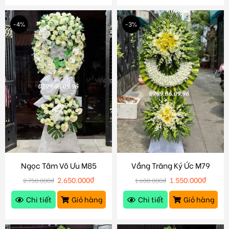
-4%
-3%
Ngọc Tâm Vô Ưu M85
Vầng Trăng Ký Ức M79
2.650.000
₫
1.550.000
₫
2.750.000
₫
1.600.000
₫
Chi tiết
Giỏ hàng
Chi tiết
Giỏ hàng