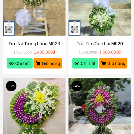
Tím Nở Trong Lặng M523
Trái Tim Còn Lại M520
1.400.000
₫
1.500.000
₫
1.550.000
₫
1.550.000
₫
Chi tiết
Giỏ hàng
Chi tiết
Giỏ hàng
-3%
-4%