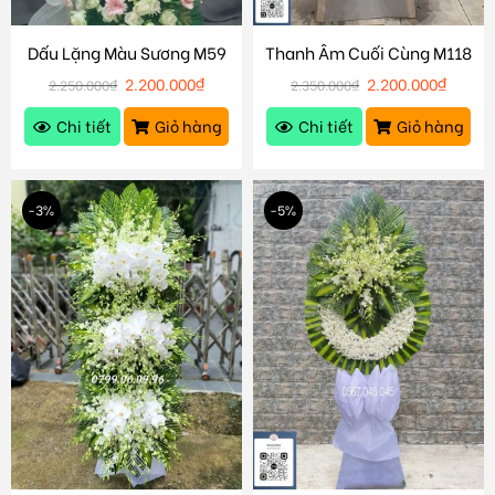
Dấu Lặng Màu Sương M59
Thanh Âm Cuối Cùng M118
2.200.000
₫
2.200.000
₫
2.250.000
₫
2.350.000
₫
Chi tiết
Giỏ hàng
Chi tiết
Giỏ hàng
-3%
-5%