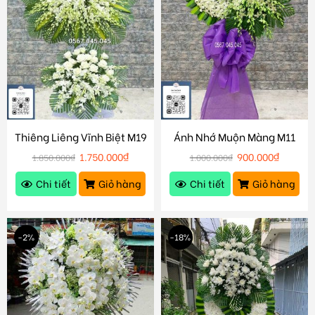
Thiêng Liêng Vĩnh Biệt M19
Ánh Nhớ Muộn Màng M11
1.750.000
₫
900.000
₫
1.850.000
₫
1.000.000
₫
Chi tiết
Giỏ hàng
Chi tiết
Giỏ hàng
-2%
-18%