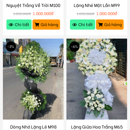
Nguyệt Trắng Về Trời M100
Lặng Nhé Một Lần M99
1.000.000
₫
1.000.000
₫
1.050.000
₫
1.050.000
₫
Chi tiết
Giỏ hàng
Chi tiết
Giỏ hàng
-3%
-6%
Dòng Nhớ Lặng Lẽ M98
Lặng Giữa Hoa Trắng M65