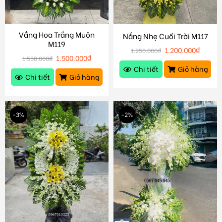
Vầng Hoa Trắng Muộn
Nắng Nhẹ Cuối Trời M117
M119
1.200.000
₫
1.250.000
₫
1.500.000
₫
1.550.000
₫
Chi tiết
Giỏ hàng
Chi tiết
Giỏ hàng
-3%
-2%