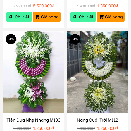
5.500.000
₫
1.350.000
₫
5.650.000
₫
1.400.000
₫
Chi tiết
Giỏ hàng
Chi tiết
Giỏ hàng
-4%
-4%
Tiễn Đưa Nhẹ Nhàng M133
Nắng Cuối Trời M112
1.350.000
₫
1.250.000
₫
1.400.000
₫
1.300.000
₫