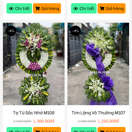
Chi tiết
Giỏ hàng
Chi tiết
Giỏ hàng
-4%
-4%
Tạ Từ Sắc Nhớ M108
Tím Lặng Vô Thường M107
1.300.000
₫
1.250.000
₫
1.350.000
₫
1.300.000
₫
Chi tiết
Giỏ hàng
Chi tiết
Giỏ hàng