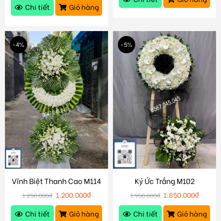
Chi tiết
Giỏ hàng
-4%
-5%
Vĩnh Biệt Thanh Cao M114
Ký Ức Trắng M102
1.200.000
₫
1.850.000
₫
1.250.000
₫
1.950.000
₫
Chi tiết
Giỏ hàng
Chi tiết
Giỏ hàng