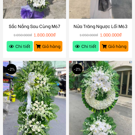
Sắc Nắng Sau Cùng M67
Nửa Trăng Ngược Lối M63
1.800.000
₫
1.000.000
₫
1.850.000
₫
1.050.000
₫
Chi tiết
Giỏ hàng
Chi tiết
Giỏ hàng
-2%
-2%