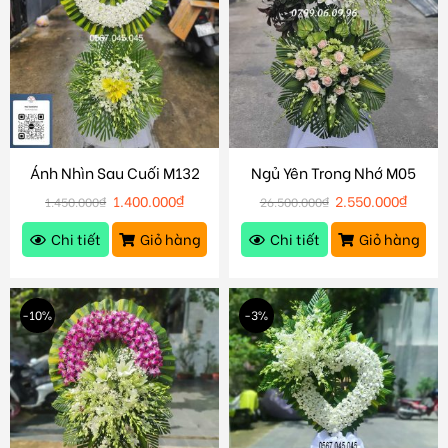
Ánh Nhìn Sau Cuối M132
Ngủ Yên Trong Nhớ M05
1.400.000
₫
2.550.000
₫
1.450.000
₫
26.500.000
₫
Chi tiết
Giỏ hàng
Chi tiết
Giỏ hàng
-10%
-3%