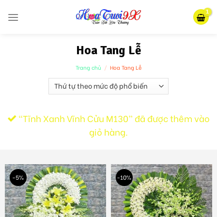
Skip
to
content
Hoa Tang Lễ
Trang chủ
/
Hoa Tang Lễ
“Tĩnh Xanh Vĩnh Cửu M130” đã được thêm vào
giỏ hàng.
-5%
-10%