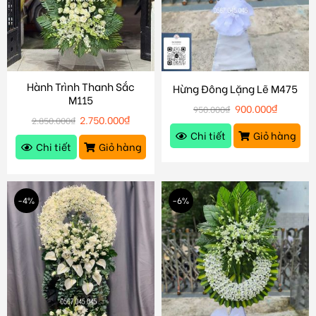
Hành Trình Thanh Sắc
Hừng Đông Lặng Lẽ M475
M115
900.000
₫
950.000
₫
2.750.000
₫
2.850.000
₫
Chi tiết
Giỏ hàng
Chi tiết
Giỏ hàng
-4%
-6%