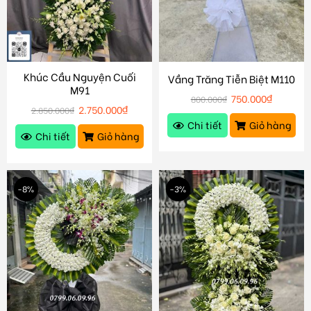
Khúc Cầu Nguyện Cuối
Vầng Trăng Tiễn Biệt M110
M91
750.000
₫
800.000
₫
2.750.000
₫
2.850.000
₫
Chi tiết
Giỏ hàng
Chi tiết
Giỏ hàng
-8%
-3%