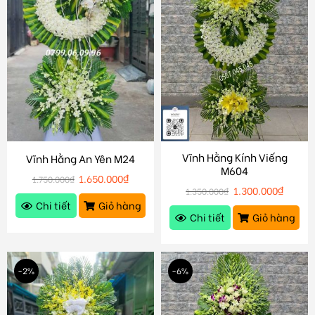
Vĩnh Hằng Kính Viếng
Vĩnh Hằng An Yên M24
M604
1.650.000
₫
1.750.000
₫
1.300.000
₫
1.350.000
₫
Chi tiết
Giỏ hàng
Chi tiết
Giỏ hàng
-2%
-6%