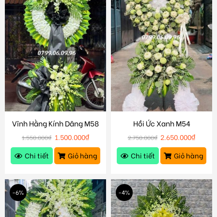
Vĩnh Hằng Kính Dâng M58
Hồi Ức Xanh M54
1.500.000
₫
2.650.000
₫
1.550.000
₫
2.750.000
₫
Chi tiết
Giỏ hàng
Chi tiết
Giỏ hàng
-6%
-4%