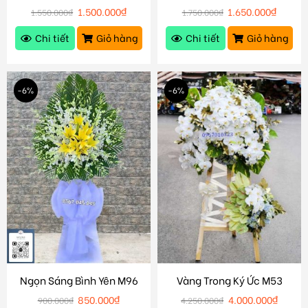
1.500.000
₫
1.650.000
₫
1.550.000
₫
1.750.000
₫
Chi tiết
Giỏ hàng
Chi tiết
Giỏ hàng
-6%
-6%
Ngọn Sáng Bình Yên M96
Vàng Trong Ký Ức M53
850.000
₫
4.000.000
₫
900.000
₫
4.250.000
₫