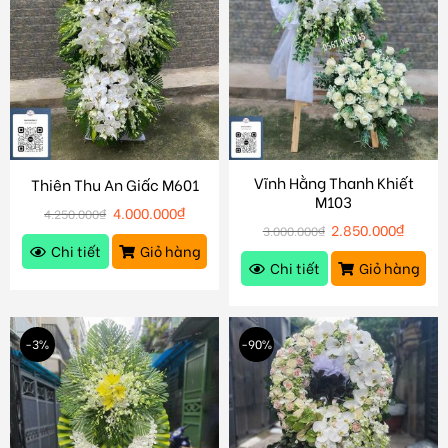
Vĩnh Hằng Thanh Khiết
Thiên Thu An Giấc M601
M103
4.000.000
₫
4.250.000
₫
2.850.000
₫
3.000.000
₫
Chi tiết
Giỏ hàng
Chi tiết
Giỏ hàng
-3%
-90%