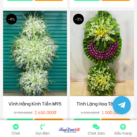
-4%
-3%
Vĩnh Hằng Kính Tiễn M95
Tĩnh Lặng Hoa Tâm M89
2.650.000
₫
1.500.000
₫
2.750.000
₫
1.550.000
₫
Chi tiết
Giỏ hàng
Chi tiết
Giỏ hàng
Chat
Gọi điện
Chat Zalo
Đầu trang