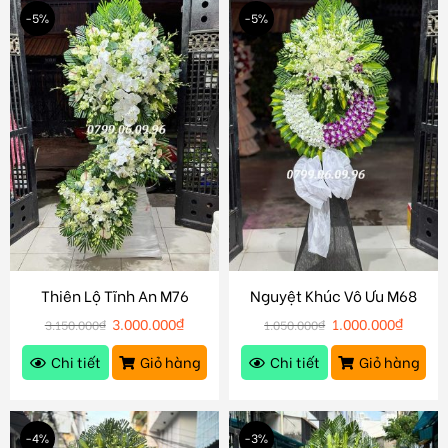
-5%
-5%
Thiên Lộ Tĩnh An M76
Nguyệt Khúc Vô Ưu M68
3.000.000
₫
1.000.000
₫
3.150.000
₫
1.050.000
₫
Chi tiết
Giỏ hàng
Chi tiết
Giỏ hàng
-4%
-3%