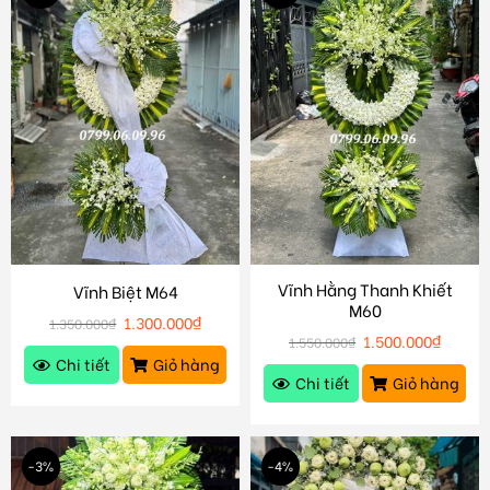
Vĩnh Hằng Thanh Khiết
Vĩnh Biệt M64
M60
1.300.000
₫
1.350.000
₫
1.500.000
₫
1.550.000
₫
Chi tiết
Giỏ hàng
Chi tiết
Giỏ hàng
-3%
-4%