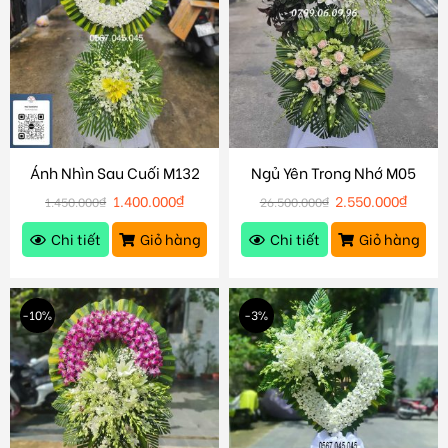
Ánh Nhìn Sau Cuối M132
Ngủ Yên Trong Nhớ M05
1.400.000
₫
2.550.000
₫
1.450.000
₫
26.500.000
₫
Chi tiết
Giỏ hàng
Chi tiết
Giỏ hàng
-10%
-3%