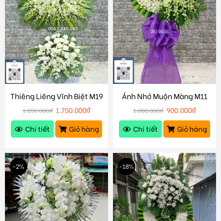
Thiêng Liêng Vĩnh Biệt M19
Ánh Nhớ Muộn Màng M11
1.750.000
₫
900.000
₫
1.850.000
₫
1.000.000
₫
Chi tiết
Giỏ hàng
Chi tiết
Giỏ hàng
-2%
-18%