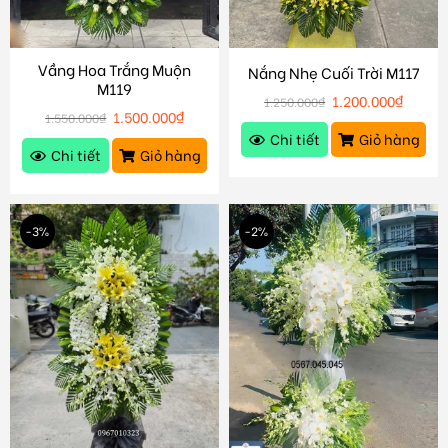
Vầng Hoa Trắng Muộn
Nắng Nhẹ Cuối Trời M117
M119
1.200.000
₫
1.250.000
₫
1.500.000
₫
1.550.000
₫
Chi tiết
Giỏ hàng
Chi tiết
Giỏ hàng
-3%
-2%