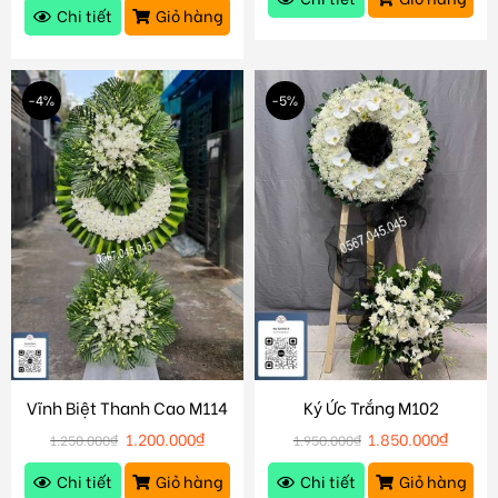
Chi tiết
Giỏ hàng
-4%
-5%
Vĩnh Biệt Thanh Cao M114
Ký Ức Trắng M102
1.200.000
₫
1.850.000
₫
1.250.000
₫
1.950.000
₫
Chi tiết
Giỏ hàng
Chi tiết
Giỏ hàng