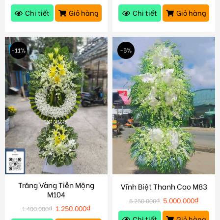
Chi tiết
Giỏ hàng
Chi tiết
Giỏ hàng
-11%
-5%
Trăng Vàng Tiễn Mộng
Vĩnh Biệt Thanh Cao M83
M104
5.000.000
₫
5.250.000
₫
1.250.000
₫
1.400.000
₫
Chi tiết
Giỏ hàng