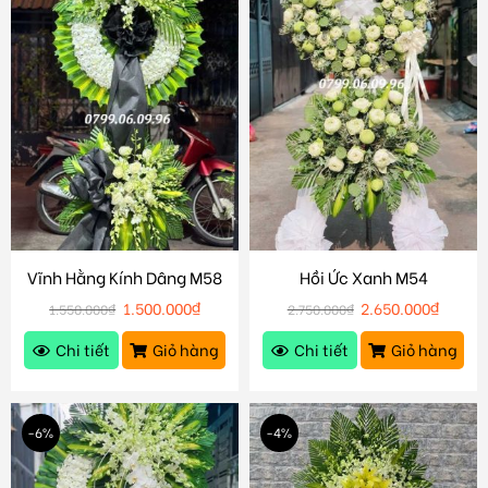
Vĩnh Hằng Kính Dâng M58
Hồi Ức Xanh M54
1.500.000
₫
2.650.000
₫
1.550.000
₫
2.750.000
₫
Chi tiết
Giỏ hàng
Chi tiết
Giỏ hàng
-6%
-4%