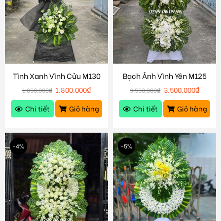
Tĩnh Xanh Vĩnh Cửu M130
Bạch Ảnh Vĩnh Yên M125
1.800.000
₫
3.500.000
₫
1.850.000
₫
3.550.000
₫
Chi tiết
Giỏ hàng
Chi tiết
Giỏ hàng
-4%
-5%