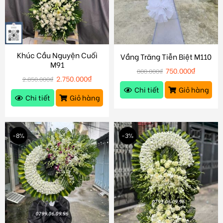
Khúc Cầu Nguyện Cuối
Vầng Trăng Tiễn Biệt M110
M91
750.000
₫
800.000
₫
2.750.000
₫
2.850.000
₫
Chi tiết
Giỏ hàng
Chi tiết
Giỏ hàng
-8%
-3%