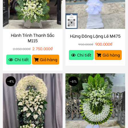
Hành Trình Thanh Sắc
Hừng Đông Lặng Lẽ M475
M115
900.000
₫
950.000
₫
2.750.000
₫
2.850.000
₫
Chi tiết
Giỏ hàng
Chi tiết
Giỏ hàng
-4%
-6%