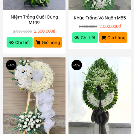
Niệm Trắng Cuối Cùng
Khúc Trắng Vô Ngôn M55
M109
2.500.000
₫
2.550.000
₫
2.500.000
₫
2.550.000
₫
Chi tiết
Giỏ hàng
Chi tiết
Giỏ hàng
-4%
-5%