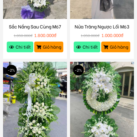
Sắc Nắng Sau Cùng M67
Nửa Trăng Ngược Lối M63
1.800.000
₫
1.000.000
₫
1.850.000
₫
1.050.000
₫
Chi tiết
Giỏ hàng
Chi tiết
Giỏ hàng
-2%
-2%