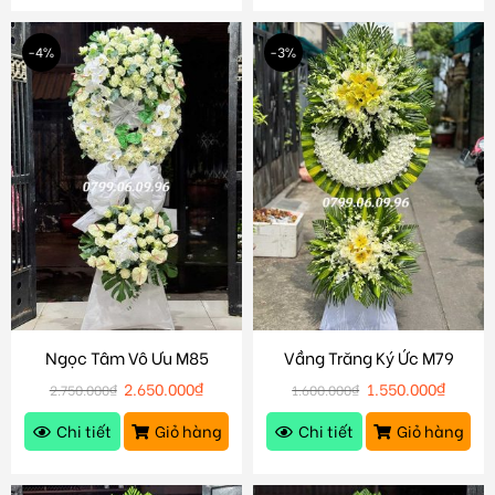
-4%
-3%
Ngọc Tâm Vô Ưu M85
Vầng Trăng Ký Ức M79
2.650.000
₫
1.550.000
₫
2.750.000
₫
1.600.000
₫
Chi tiết
Giỏ hàng
Chi tiết
Giỏ hàng