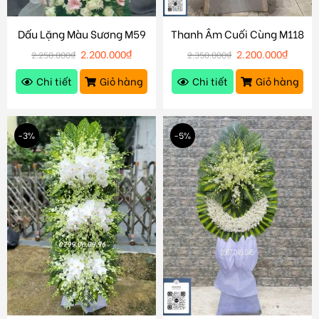
Dấu Lặng Màu Sương M59
Thanh Âm Cuối Cùng M118
2.200.000
₫
2.200.000
₫
2.250.000
₫
2.350.000
₫
Chi tiết
Giỏ hàng
Chi tiết
Giỏ hàng
-3%
-5%