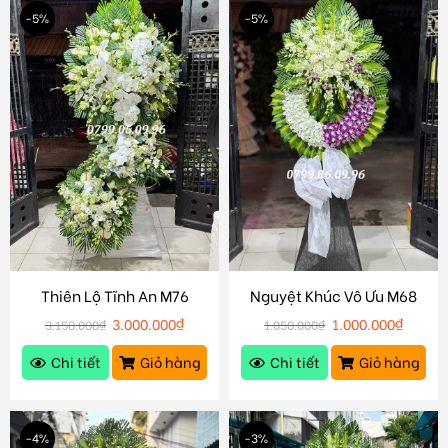
-5%
-5%
Thiên Lộ Tĩnh An M76
Nguyệt Khúc Vô Ưu M68
3.000.000
₫
1.000.000
₫
3.150.000
₫
1.050.000
₫
Chi tiết
Giỏ hàng
Chi tiết
Giỏ hàng
-4%
-3%