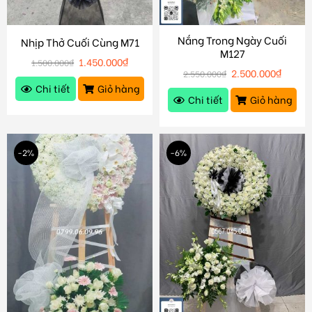
Nắng Trong Ngày Cuối
Nhịp Thở Cuối Cùng M71
M127
1.450.000
₫
1.500.000
₫
2.500.000
₫
2.550.000
₫
Chi tiết
Giỏ hàng
Chi tiết
Giỏ hàng
-2%
-6%