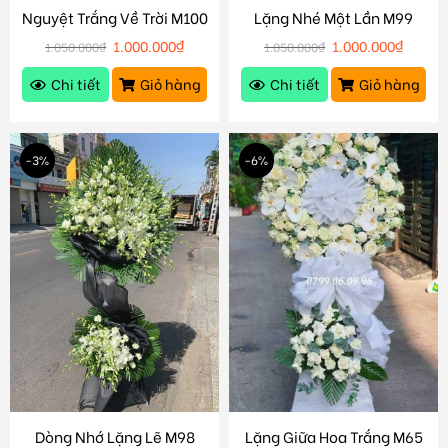
Nguyệt Trắng Về Trời M100
Lặng Nhé Một Lần M99
1.000.000
₫
1.000.000
₫
1.050.000
₫
1.050.000
₫
Chi tiết
Giỏ hàng
Chi tiết
Giỏ hàng
-3%
-6%
Dòng Nhớ Lặng Lẽ M98
Lặng Giữa Hoa Trắng M65