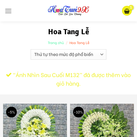
Skip
to
content
Hoa Tang Lễ
Trang chủ
/
Hoa Tang Lễ
“Ánh Nhìn Sau Cuối M132” đã được thêm vào
giỏ hàng.
-5%
-10%