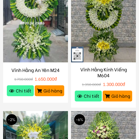
Vĩnh Hằng Kính Viếng
Vĩnh Hằng An Yên M24
M604
1.650.000
₫
1.750.000
₫
1.300.000
₫
1.350.000
₫
Chi tiết
Giỏ hàng
Chi tiết
Giỏ hàng
-2%
-6%