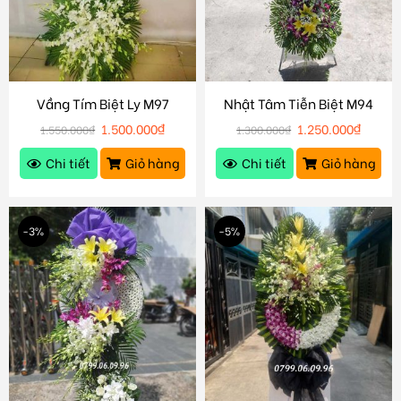
Vầng Tím Biệt Ly M97
Nhật Tâm Tiễn Biệt M94
1.500.000
₫
1.250.000
₫
1.550.000
₫
1.300.000
₫
Chi tiết
Giỏ hàng
Chi tiết
Giỏ hàng
-3%
-5%