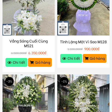
Vầng Sáng Cuối Cùng
Tĩnh Lặng Một Vì Sao M128
M521
900.000
₫
1.100.000
₫
6.350.000
₫
6.500.000
₫
Chi tiết
Giỏ hàng
Chi tiết
Giỏ hàng
-3%
-1%