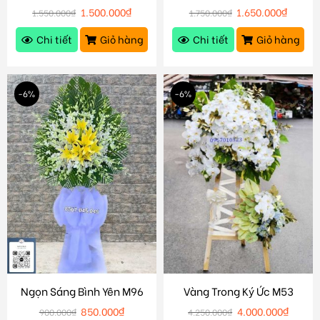
1.500.000
₫
1.650.000
₫
1.550.000
₫
1.750.000
₫
Chi tiết
Giỏ hàng
Chi tiết
Giỏ hàng
-6%
-6%
Ngọn Sáng Bình Yên M96
Vàng Trong Ký Ức M53
850.000
₫
4.000.000
₫
900.000
₫
4.250.000
₫