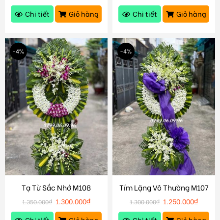
Chi tiết
Giỏ hàng
Chi tiết
Giỏ hàng
-4%
-4%
Tạ Từ Sắc Nhớ M108
Tím Lặng Vô Thường M107
1.300.000
₫
1.250.000
₫
1.350.000
₫
1.300.000
₫
Chi tiết
Giỏ hàng
Chi tiết
Giỏ hàng