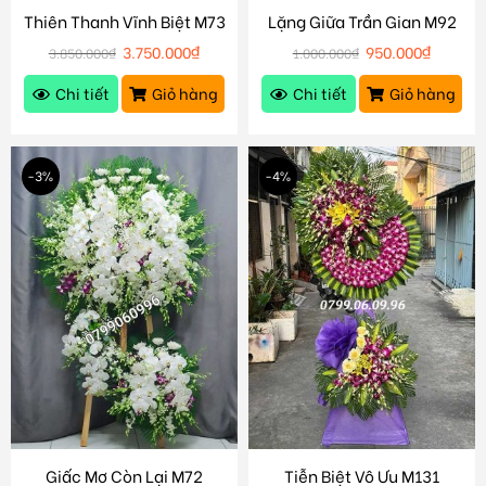
Thiên Thanh Vĩnh Biệt M73
Lặng Giữa Trần Gian M92
3.750.000
₫
950.000
₫
3.850.000
₫
1.000.000
₫
Chi tiết
Giỏ hàng
Chi tiết
Giỏ hàng
-3%
-4%
Giấc Mơ Còn Lại M72
Tiễn Biệt Vô Ưu M131