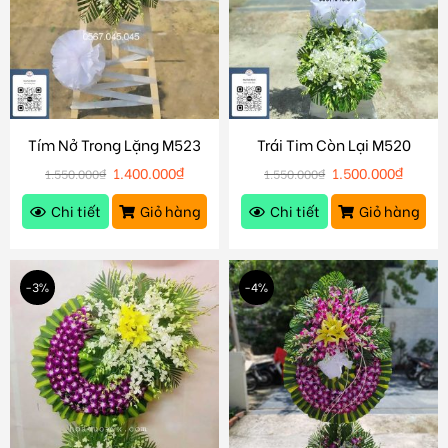
Tím Nở Trong Lặng M523
Trái Tim Còn Lại M520
1.400.000
₫
1.500.000
₫
1.550.000
₫
1.550.000
₫
Chi tiết
Giỏ hàng
Chi tiết
Giỏ hàng
-3%
-4%