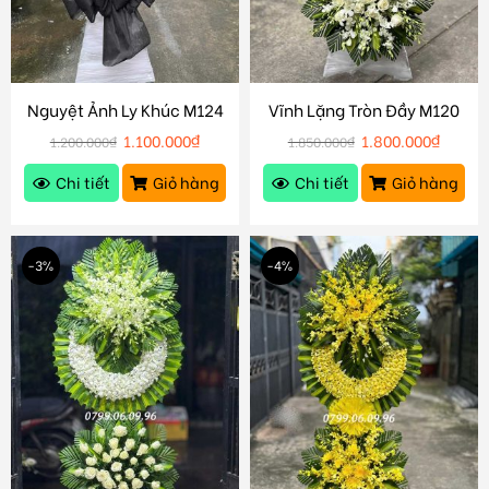
Nguyệt Ảnh Ly Khúc M124
Vĩnh Lặng Tròn Đầy M120
1.100.000
₫
1.800.000
₫
1.200.000
₫
1.850.000
₫
Chi tiết
Giỏ hàng
Chi tiết
Giỏ hàng
-3%
-4%