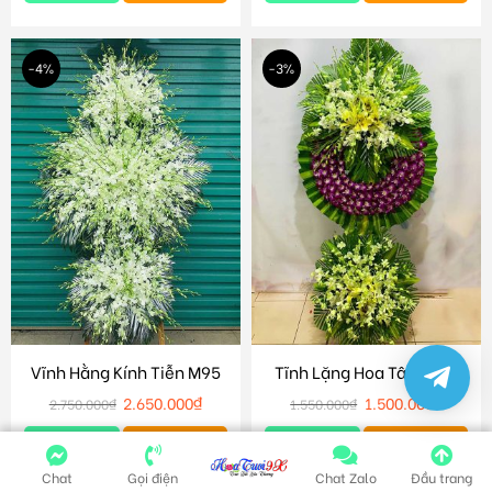
-4%
-3%
Vĩnh Hằng Kính Tiễn M95
Tĩnh Lặng Hoa Tâm M89
2.650.000
₫
1.500.000
₫
2.750.000
₫
1.550.000
₫
Chi tiết
Giỏ hàng
Chi tiết
Giỏ hàng
Chat
Gọi điện
Chat Zalo
Đầu trang