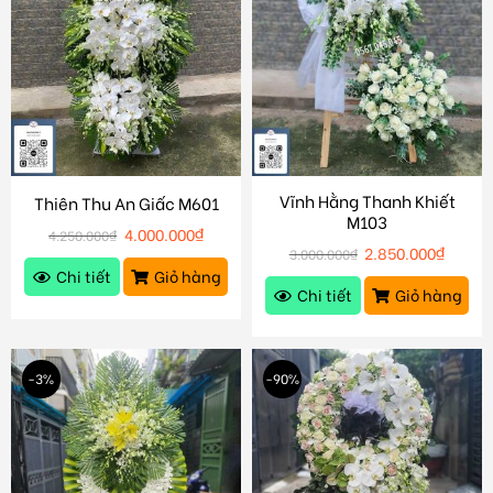
Vĩnh Hằng Thanh Khiết
Thiên Thu An Giấc M601
M103
4.000.000
₫
4.250.000
₫
2.850.000
₫
3.000.000
₫
Chi tiết
Giỏ hàng
Chi tiết
Giỏ hàng
-3%
-90%