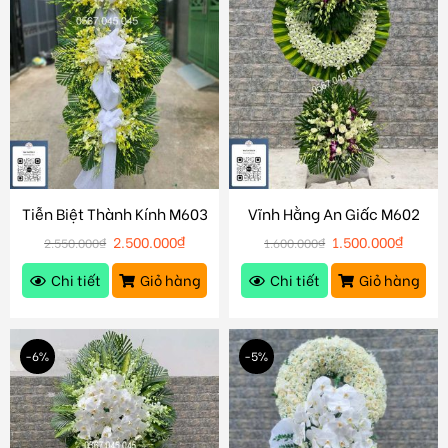
Tiễn Biệt Thành Kính M603
Vĩnh Hằng An Giấc M602
2.500.000
₫
1.500.000
₫
2.550.000
₫
1.600.000
₫
Chi tiết
Giỏ hàng
Chi tiết
Giỏ hàng
-6%
-5%