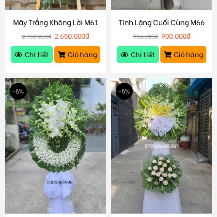
Mây Trắng Không Lời M61
Tĩnh Lặng Cuối Cùng M66
2.650.000
₫
900.000
₫
2.750.000
₫
950.000
₫
Chi tiết
Giỏ hàng
Chi tiết
Giỏ hàng
-5%
-5%