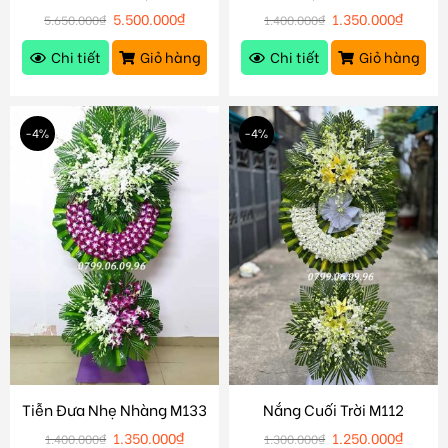
5.500.000
₫
1.350.000
₫
5.650.000
₫
1.400.000
₫
Chi tiết
Giỏ hàng
Chi tiết
Giỏ hàng
-4%
-4%
Tiễn Đưa Nhẹ Nhàng M133
Nắng Cuối Trời M112
1.350.000
₫
1.250.000
₫
1.400.000
₫
1.300.000
₫