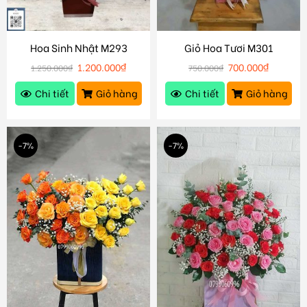
Hoa Sinh Nhật M293
Giỏ Hoa Tươi M301
1.200.000
₫
700.000
₫
1.250.000
₫
750.000
₫
Chi tiết
Giỏ hàng
Chi tiết
Giỏ hàng
-7%
-7%