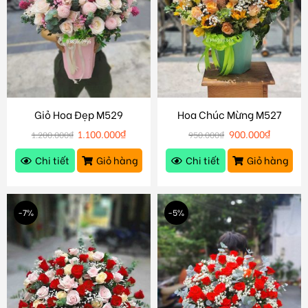
Giỏ Hoa Đẹp M529
Hoa Chúc Mừng M527
1.100.000
₫
900.000
₫
1.200.000
₫
950.000
₫
Chi tiết
Giỏ hàng
Chi tiết
Giỏ hàng
-7%
-5%