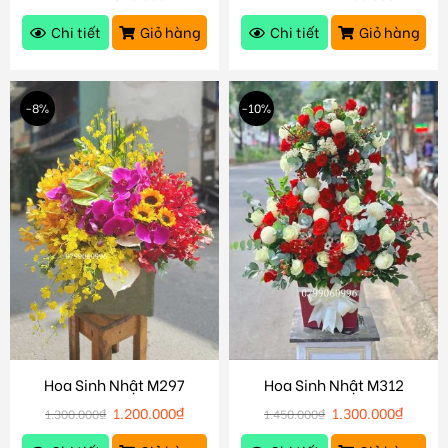
Chi tiết
Giỏ hàng
Chi tiết
Giỏ hàng
-8%
-10%
Hoa Sinh Nhật M297
Hoa Sinh Nhật M312
1.200.000
₫
1.300.000
₫
1.300.000
₫
1.450.000
₫