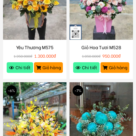
Yêu Thương M575
Giỏ Hoa Tươi M528
1.300.000
₫
950.000
₫
1.350.000
₫
1.050.000
₫
Chi tiết
Giỏ hàng
Chi tiết
Giỏ hàng
-6%
-7%