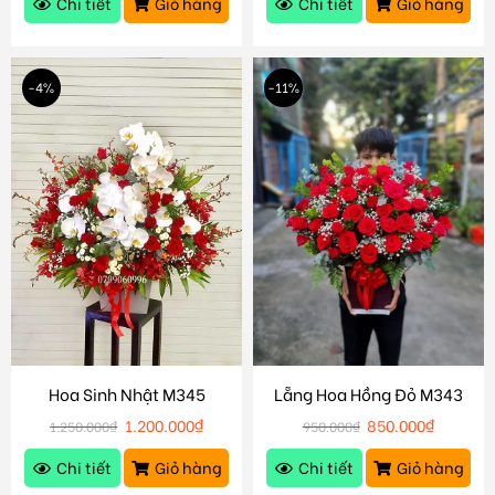
Chi tiết
Giỏ hàng
Chi tiết
Giỏ hàng
-4%
-11%
Hoa Sinh Nhật M345
Lẵng Hoa Hồng Đỏ M343
1.200.000
₫
850.000
₫
1.250.000
₫
950.000
₫
Chi tiết
Giỏ hàng
Chi tiết
Giỏ hàng