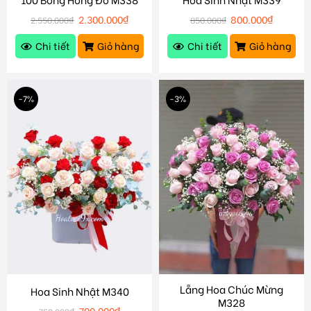
2.300.000
₫
800.000
₫
2.550.000
₫
850.000
₫
Chi tiết
Giỏ hàng
Chi tiết
Giỏ hàng
-7%
-3%
Lẵng Hoa Chúc Mừng
Hoa Sinh Nhật M340
M328
700.000
₫