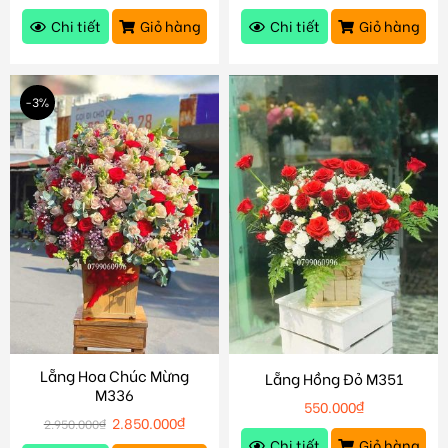
Chi tiết
Giỏ hàng
Chi tiết
Giỏ hàng
-3%
Lẵng Hoa Chúc Mừng
Lẵng Hồng Đỏ M351
M336
550.000
₫
2.850.000
₫
2.950.000
₫
Chi tiết
Giỏ hàng