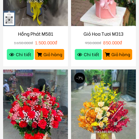
Hồng Phát M581
Giỏ Hoa Tươi M313
1.500.000
₫
850.000
₫
1.650.000
₫
950.000
₫
Chi tiết
Giỏ hàng
Chi tiết
Giỏ hàng
-7%