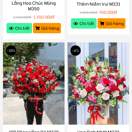
Lẵng Hoa Chúc Mừng
Thêm Niềm Vui M331
M350
950.000
₫
1.000.000
₫
1.550.000
₫
1.650.000
₫
Chi tiết
Giỏ hàng
Chi tiết
Giỏ hàng
-10%
-6%
100 Bông Hồng Đỏ M338
Hoa Sinh Nhật M339