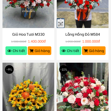
Giỏ Hoa Tươi M330
Lẵng Hồng Đỏ M584
1.400.000
₫
1.000.000
₫
1.500.000
₫
1.050.000
₫
Chi tiết
Giỏ hàng
Chi tiết
Giỏ hàng
-9%
-11%