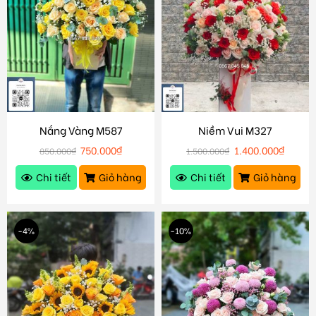
Nắng Vàng M587
Niềm Vui M327
750.000
₫
1.400.000
₫
850.000
₫
1.500.000
₫
Chi tiết
Giỏ hàng
Chi tiết
Giỏ hàng
-4%
-10%