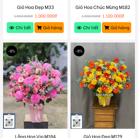
Giỏ Hoa Đẹp M33
Giỏ Hoa Chúc Mừng M182
1.000.000
₫
1.100.000
₫
1.050.000
₫
1.200.000
₫
Chi tiết
Giỏ hàng
Chi tiết
Giỏ hàng
-8%
-8%
Lẵng Hoa Vip M184
Giỏ Hoa Đẹp M179