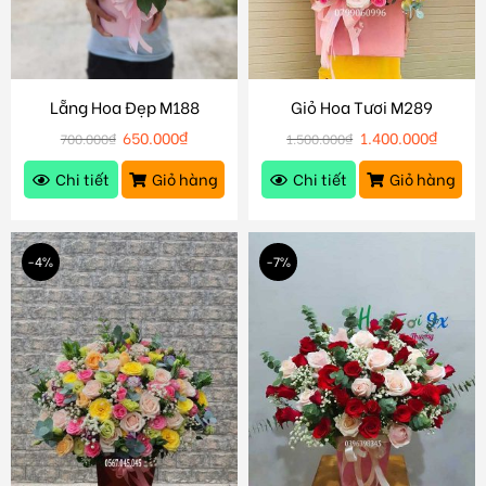
Lẵng Hoa Đẹp M188
Giỏ Hoa Tươi M289
650.000
₫
1.400.000
₫
700.000
₫
1.500.000
₫
Chi tiết
Giỏ hàng
Chi tiết
Giỏ hàng
-4%
-7%