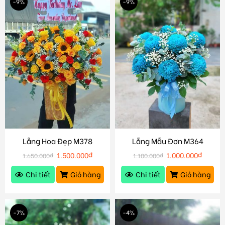
-9%
-9%
Lẵng Hoa Đẹp M378
Lẵng Mẫu Đơn M364
1.500.000
₫
1.000.000
₫
1.650.000
₫
1.100.000
₫
Chi tiết
Giỏ hàng
Chi tiết
Giỏ hàng
-7%
-4%