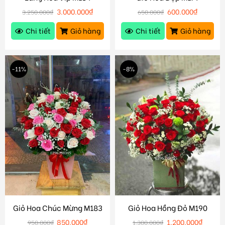
3.000.000
₫
600.000
₫
3.250.000
₫
650.000
₫
Chi tiết
Giỏ hàng
Chi tiết
Giỏ hàng
-11%
-8%
Giỏ Hoa Chúc Mừng M183
Giỏ Hoa Hồng Đỏ M190
850.000
₫
1.200.000
₫
950.000
₫
1.300.000
₫