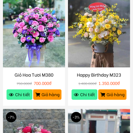
Giỏ Hoa Tươi M380
Happy Birthday M323
700.000
₫
1.350.000
₫
750.000
₫
1.400.000
₫
Chi tiết
Giỏ hàng
Chi tiết
Giỏ hàng
-7%
-3%