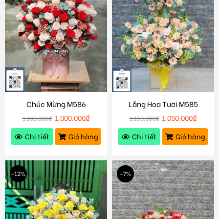
Chúc Mừng M586
Lẵng Hoa Tươi M585
1.000.000
₫
1.050.000
₫
1.100.000
₫
1.150.000
₫
Chi tiết
Giỏ hàng
Chi tiết
Giỏ hàng
-12%
-7%