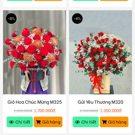
-8%
-4%
Giỏ Hoa Chúc Mừng M325
Gửi Yêu Thương M320
1.700.000
₫
1.300.000
₫
1.850.000
₫
1.350.000
₫
Chi tiết
Giỏ hàng
Chi tiết
Giỏ hàng