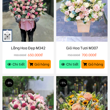
Lẵng Hoa Đẹp M342
Giỏ Hoa Tươi M307
650.000
₫
700.000
₫
700.000
₫
750.000
₫
Chi tiết
Giỏ hàng
Chi tiết
Giỏ hàng
-8%
-5%