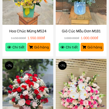
Hoa Chúc Mừng M524
Giỏ Cúc Mẫu Đơn M181
1.550.000
₫
1.000.000
₫
1.650.000
₫
1.080.000
₫
Chi tiết
Giỏ hàng
Chi tiết
Giỏ hàng
-7%
-7%