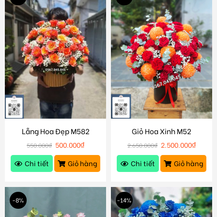
Lẵng Hoa Đẹp M582
Giỏ Hoa Xinh M52
500.000
₫
2.500.000
₫
550.000
₫
2.650.000
₫
Chi tiết
Giỏ hàng
Chi tiết
Giỏ hàng
-8%
-14%