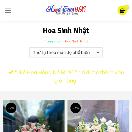
Skip
to
content
Hoa Sinh Nhật
Trang chủ
/
Hoa Sinh Nhật
“Giỏ Hoa Hồng Đỏ M190” đã được thêm vào
giỏ hàng.
-7%
-7%