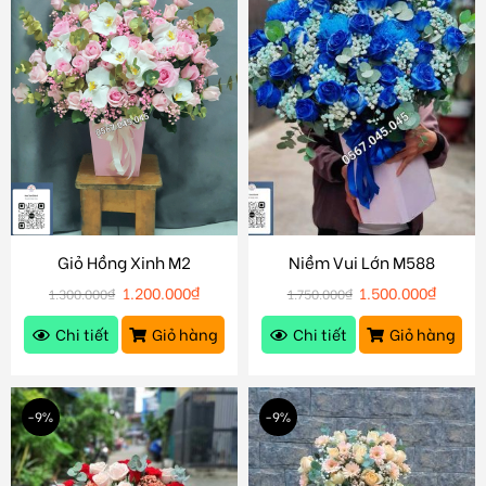
Giỏ Hồng Xinh M2
Niềm Vui Lớn M588
1.200.000
₫
1.500.000
₫
1.300.000
₫
1.750.000
₫
Chi tiết
Giỏ hàng
Chi tiết
Giỏ hàng
-9%
-9%