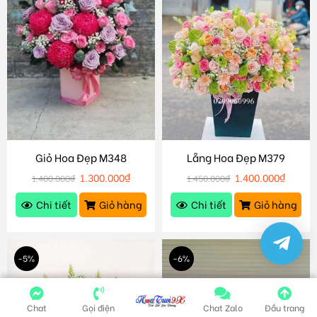
Giỏ Hoa Đẹp M348
Lẵng Hoa Đẹp M379
1.300.000
₫
1.400.000
₫
1.400.000
₫
1.450.000
₫
Chi tiết
Giỏ hàng
Chi tiết
Giỏ hàng
-5%
-6%
Chat
Gọi điện
Chat Zalo
Đầu trang