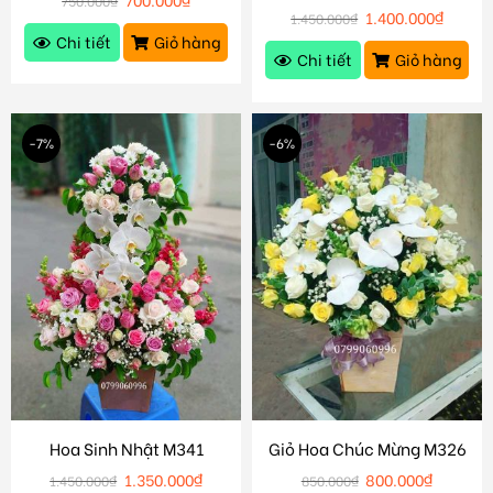
750.000
₫
1.400.000
₫
1.450.000
₫
Chi tiết
Giỏ hàng
Chi tiết
Giỏ hàng
-7%
-6%
Hoa Sinh Nhật M341
Giỏ Hoa Chúc Mừng M326
1.350.000
₫
800.000
₫
1.450.000
₫
850.000
₫