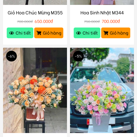
Giỏ Hoa Chúc Mừng M355
Hoa Sinh Nhật M344
650.000
₫
700.000
₫
700.000
₫
750.000
₫
Chi tiết
Giỏ hàng
Chi tiết
Giỏ hàng
-6%
-5%