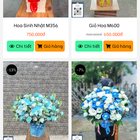
Hoa Sinh Nhật M356
Giỏ Hoa M600
750.000
₫
650.000
₫
700.000
₫
Chi tiết
Giỏ hàng
Chi tiết
Giỏ hàng
-13%
-7%