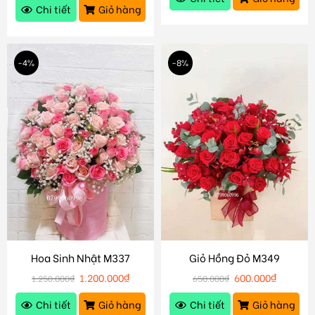
Chi tiết
Giỏ hàng
-4%
-8%
Hoa Sinh Nhật M337
Giỏ Hồng Đỏ M349
1.200.000
₫
600.000
₫
1.250.000
₫
650.000
₫
Chi tiết
Giỏ hàng
Chi tiết
Giỏ hàng