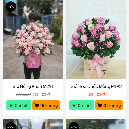
-6%
Giỏ Hồng Phấn M291
Giỏ Hoa Chúc Mừng M192
750.000
₫
500.000
₫
800.000
₫
Chi tiết
Giỏ hàng
Chi tiết
Giỏ hàng
-9%
-6%