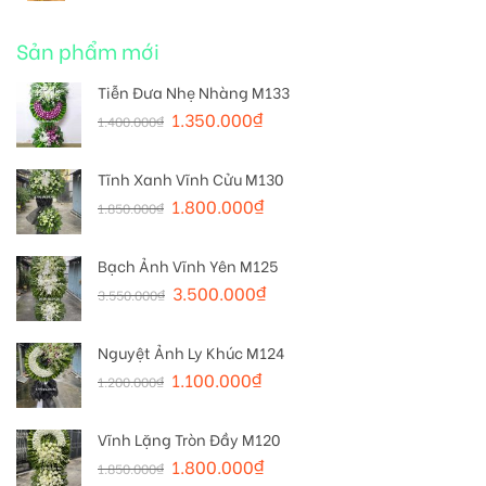
Sản phẩm mới
Tiễn Đưa Nhẹ Nhàng M133
1.350.000
₫
1.400.000
₫
Tĩnh Xanh Vĩnh Cửu M130
1.800.000
₫
1.850.000
₫
Bạch Ảnh Vĩnh Yên M125
3.500.000
₫
3.550.000
₫
Nguyệt Ảnh Ly Khúc M124
1.100.000
₫
1.200.000
₫
Vĩnh Lặng Tròn Đầy M120
1.800.000
₫
1.850.000
₫