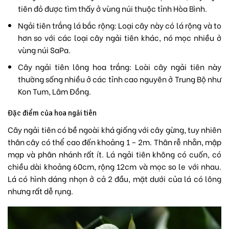
tiên đỏ được tìm thấy ở vùng núi thuộc tỉnh Hòa Bình.
Ngải tiên trắng lá bắc rộng: Loại cây này có lá rộng và to
hơn so với các loại cây ngải tiên khác, nó mọc nhiều ở
vùng núi SaPa.
Cây ngải tiên lông hoa trắng: Loài cây ngải tiên này
thường sống nhiều ở các tỉnh cao nguyên ở Trung Bộ như
Kon Tum, Lâm Đồng.
Đặc điểm của hoa ngải tiên
Cây ngải tiên có bề ngoài khá giống với cây gừng, tuy nhiên
thân cây có thể cao đến khoảng 1 – 2m. Thân rễ nhẵn, mập
mạp và phân nhánh rất ít. Lá ngải tiên không có cuốn, có
chiều dài khoảng 60cm, rộng 12cm và mọc so le với nhau.
Lá có hình dáng nhọn ở cả 2 đầu, mặt dưới của lá có lông
nhưng rất dễ rụng.