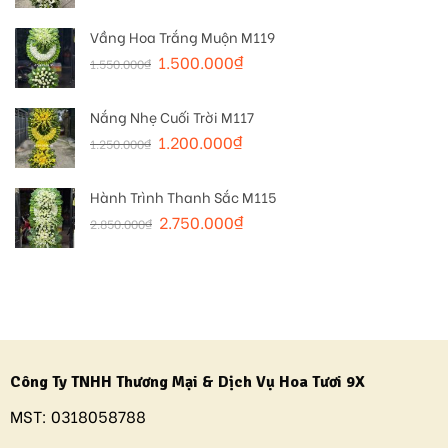
Vầng Hoa Trắng Muộn M119
1.500.000
₫
1.550.000
₫
Nắng Nhẹ Cuối Trời M117
1.200.000
₫
1.250.000
₫
Hành Trình Thanh Sắc M115
2.750.000
₫
2.850.000
₫
Công Ty TNHH Thương Mại & Dịch Vụ Hoa Tươi 9X
MST:
0318058788