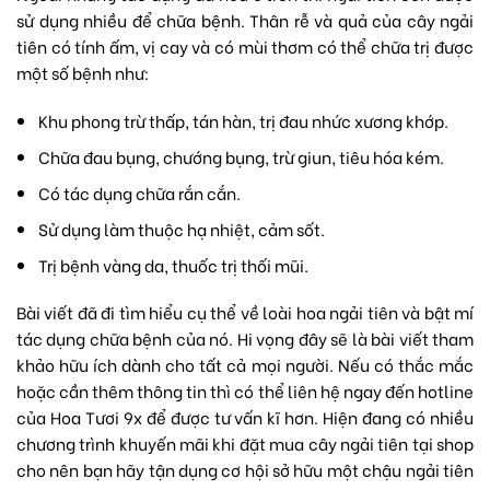
sử dụng nhiều để chữa bệnh. Thân rễ và quả của cây ngải
tiên có tính ấm, vị cay và có mùi thơm có thể chữa trị được
một số bệnh như:
Khu phong trừ thấp, tán hàn, trị đau nhức xương khớp.
Chữa đau bụng, chướng bụng, trừ giun, tiêu hóa kém.
Có tác dụng chữa rắn cắn.
Sử dụng làm thuộc hạ nhiệt, cảm sốt.
Trị bệnh vàng da, thuốc trị thối mũi.
Bài viết đã đi tìm hiểu cụ thể về loài hoa ngải tiên và bật mí
tác dụng chữa bệnh của nó. Hi vọng đây sẽ là bài viết tham
khảo hữu ích dành cho tất cả mọi người. Nếu có thắc mắc
hoặc cần thêm thông tin thì có thể liên hệ ngay đến hotline
của
Hoa Tươi 9x
để được tư vấn kĩ hơn. Hiện đang có nhiều
chương trình khuyến mãi khi đặt mua cây ngải tiên tại shop
cho nên bạn hãy tận dụng cơ hội sở hữu một chậu ngải tiên