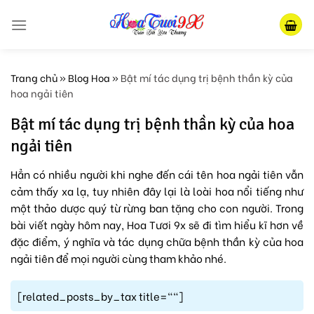
Skip
to
content
Trang chủ
»
Blog Hoa
»
Bật mí tác dụng trị bệnh thần kỳ của
hoa ngải tiên
Bật mí tác dụng trị bệnh thần kỳ của hoa
ngải tiên
Hẳn có nhiều người khi nghe đến cái tên hoa ngải tiên vẫn
cảm thấy xa lạ, tuy nhiên đây lại là loài hoa nổi tiếng như
một thảo dược quý từ rừng ban tặng cho con người. Trong
bài viết ngày hôm nay, Hoa Tươi 9x sẽ đi tìm hiểu kĩ hơn về
đặc điểm, ý nghĩa và tác dụng chữa bệnh thần kỳ của hoa
ngải tiên để mọi người cùng tham khảo nhé.
[related_posts_by_tax title=""]