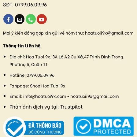
SĐT:
0799.06.09.96
Mọi ý kiến đóng góp xin gửi về hòm thư:
hoatuoii9x@gmail.com
Thông tin liên hệ
Địa chỉ:
Hoa Tươi 9x, 3A Lô A2 Cư Xá,47 Trịnh Đình Trọng,
Phường 5, Quận 11
Hotline:
0799.06.09.96
Fanpage:
Shop Hoa Tươi 9x
Email:
info@hoatuoi9x.com - hoatuoii9x@gmail.com
Phản ảnh dịch vụ tại:
Trustpilot