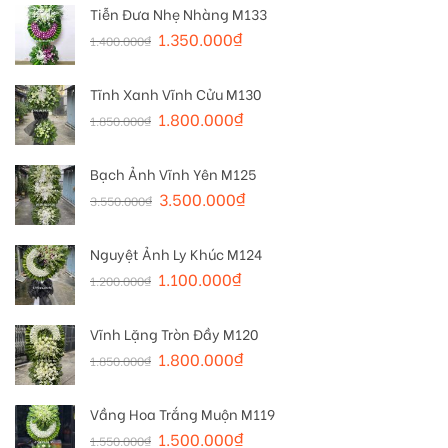
Tiễn Đưa Nhẹ Nhàng M133
1.350.000
₫
1.400.000
₫
Tĩnh Xanh Vĩnh Cửu M130
1.800.000
₫
1.850.000
₫
Bạch Ảnh Vĩnh Yên M125
3.500.000
₫
3.550.000
₫
Nguyệt Ảnh Ly Khúc M124
1.100.000
₫
1.200.000
₫
Vĩnh Lặng Tròn Đầy M120
1.800.000
₫
1.850.000
₫
Vầng Hoa Trắng Muộn M119
1.500.000
₫
1.550.000
₫