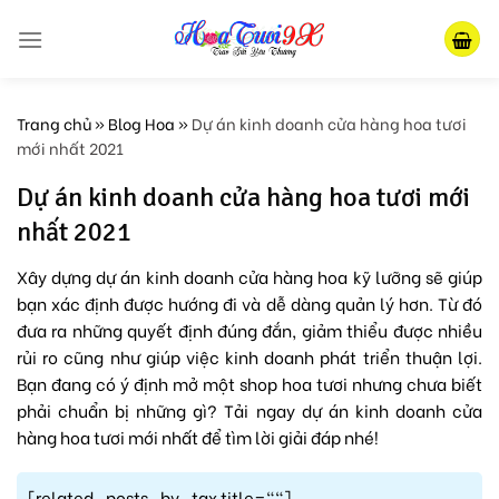
Skip
to
content
Trang chủ
»
Blog Hoa
»
Dự án kinh doanh cửa hàng hoa tươi
mới nhất 2021
Dự án kinh doanh cửa hàng hoa tươi mới
nhất 2021
Xây dựng dự án kinh doanh cửa hàng hoa kỹ lưỡng sẽ giúp
bạn xác định được hướng đi và dễ dàng quản lý hơn. Từ đó
đưa ra những quyết định đúng đắn, giảm thiểu được nhiều
rủi ro cũng như giúp việc kinh doanh phát triển thuận lợi.
Bạn đang có ý định mở một shop hoa tươi nhưng chưa biết
phải chuẩn bị những gì? Tải ngay dự án kinh doanh cửa
hàng hoa tươi mới nhất để tìm lời giải đáp nhé!
[related_posts_by_tax title=""]