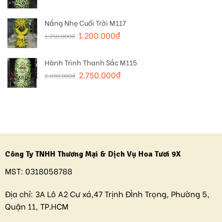
Nắng Nhẹ Cuối Trời M117
1.200.000
₫
1.250.000
₫
Hành Trình Thanh Sắc M115
2.750.000
₫
2.850.000
₫
Công Ty TNHH Thương Mại & Dịch Vụ Hoa Tươi 9X
MST:
0318058788
Địa chỉ:
3A Lô A2 Cư xá,47 Trịnh ĐÌnh Trọng, Phường 5,
Quận 11, TP.HCM