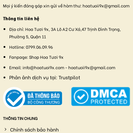
Mọi ý kiến đóng góp xin gửi về hòm thư:
hoatuoii9x@gmail.com
Thông tin liên hệ
Địa chỉ:
Hoa Tươi 9x, 3A Lô A2 Cư Xá,47 Trịnh Đình Trọng,
Phường 5, Quận 11
Hotline:
0799.06.09.96
Fanpage:
Shop Hoa Tươi 9x
Email:
info@hoatuoi9x.com - hoatuoii9x@gmail.com
Phản ảnh dịch vụ tại:
Trustpilot
THÔNG TIN CHUNG
Chính sách bảo hành