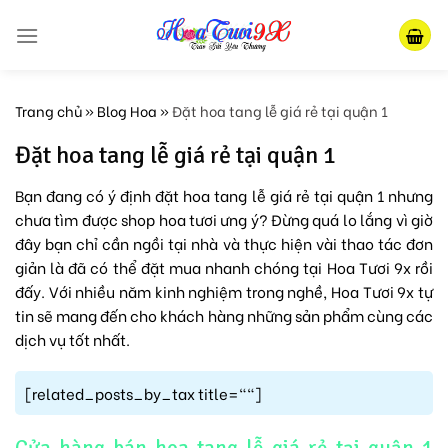
Skip
to
content
Trang chủ
»
Blog Hoa
»
Đặt hoa tang lễ giá rẻ tại quận 1
Đặt hoa tang lễ giá rẻ tại quận 1
Bạn đang có ý định đặt hoa tang lễ giá rẻ tại quận 1 nhưng
chưa tìm được shop hoa tươi ưng ý? Đừng quá lo lắng vì giờ
đây bạn chỉ cần ngồi tại nhà và thực hiện vài thao tác đơn
giản là đã có thể đặt mua nhanh chóng tại Hoa Tươi 9x rồi
đấy. Với nhiều năm kinh nghiệm trong nghề, Hoa Tươi 9x tự
tin sẽ mang đến cho khách hàng những sản phẩm cùng các
dịch vụ tốt nhất.
[related_posts_by_tax title=""]
Cửa hàng bán hoa tang lễ giá rẻ tại quận 1