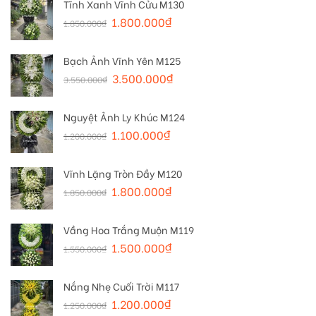
Tĩnh Xanh Vĩnh Cửu M130
1.800.000
₫
1.850.000
₫
Bạch Ảnh Vĩnh Yên M125
3.500.000
₫
3.550.000
₫
Nguyệt Ảnh Ly Khúc M124
1.100.000
₫
1.200.000
₫
Vĩnh Lặng Tròn Đầy M120
1.800.000
₫
1.850.000
₫
Vầng Hoa Trắng Muộn M119
1.500.000
₫
1.550.000
₫
Nắng Nhẹ Cuối Trời M117
1.200.000
₫
1.250.000
₫