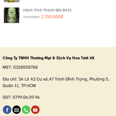
Hành Trình Thanh Sắc M115
2.750.000
₫
2.850.000
₫
Công Ty TNHH Thương Mại & Dịch Vụ Hoa Tươi 9X
MST:
0318058788
Địa chỉ:
3A Lô A2 Cư xá,47 Trịnh ĐÌnh Trọng, Phường 5,
Quận 11, TP.HCM
SĐT:
0799.06.09.96