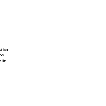
ời bạn
Hoa
 tín