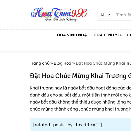
Skip
to
Tìm
kiếm:
content
HOA SINH NHẬT
HOA TÌNH YÊU
G
Trang chủ
»
Blog Hoa
»
Đặt Hoa Chúc Mừng Khai Trư
Đặt Hoa Chúc Mừng Khai Trương Gi
Khai trương hay là ngày bắt đầu hoạt động của do
đánh dấu cho sự bắt đầu, một tiến trình mới ch
ngày bắt đầu không thể thiếu được những lặng ho
chúc mừng thành công , chúc mừng khai trương h
[related_posts_by_tax title=""]