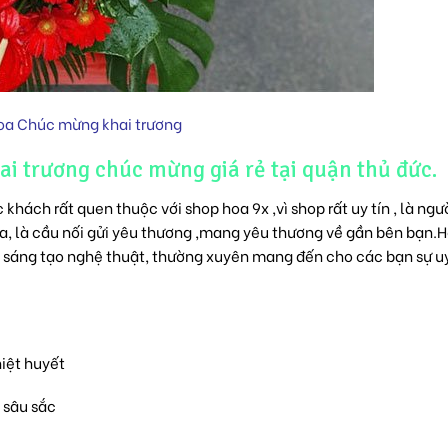
oa Chúc mừng khai trương
ai trương chúc mừng giá rẻ tại quận thủ đức.
khách rất quen thuộc với shop hoa 9x ,vì shop rất uy tín , là ngư
a, là cầu nối gửi yêu thương ,mang yêu thương về gần bên bạn.
ầy sáng tạo nghệ thuật, thường xuyên mang đến cho các bạn sự uy
hiệt huyết
 sâu sắc