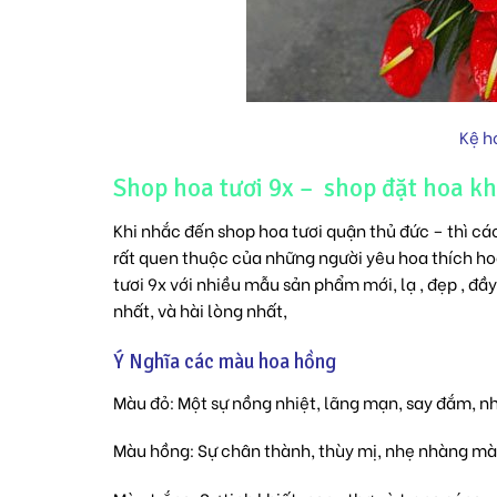
Kệ h
Shop hoa tươi 9x – shop đặt hoa kh
Khi nhắc đến shop hoa tươi quận thủ đức – thì các 
rất quen thuộc của những người yêu hoa thích ho
tươi 9x với nhiều mẫu sản phẩm mới, lạ , đẹp , đ
nhất, và hài lòng nhất,
Ý Nghĩa các màu hoa hồng
Màu đỏ: Một sự nồng nhiệt, lãng mạn, say đắm, n
Màu hồng: Sự chân thành, thùy mị, nhẹ nhàng mà