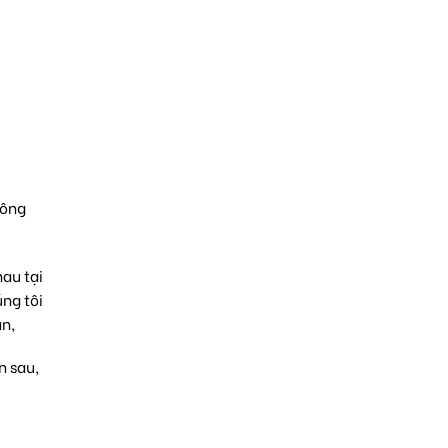
hông
au tại
ng tôi
ạn,
n sau,