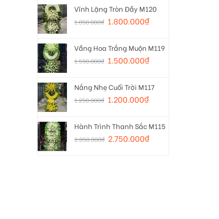
Vĩnh Lặng Tròn Đầy M120
1.800.000
₫
1.850.000
₫
Vầng Hoa Trắng Muộn M119
1.500.000
₫
1.550.000
₫
Nắng Nhẹ Cuối Trời M117
1.200.000
₫
1.250.000
₫
Hành Trình Thanh Sắc M115
2.750.000
₫
2.850.000
₫