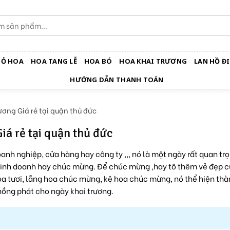
IỎ HOA
HOA TANG LỄ
HOA BÓ
HOA KHAI TRƯƠNG
LAN HỒ ĐI
HƯỚNG DẪN THANH TOÁN
ơng Giá rẻ tại quận thủ đức
á rẻ tại quận thủ đức
anh nghiệp, cửa hàng hay công ty ,,, nó là một ngày rất quan trọ
o kinh doanh hay chúc mừng. Để chúc mừng ,hay tô thêm vẻ đẹp 
a tươi, lẵng hoa chúc mừng, kệ hoa chúc mừng, nó thể hiện thà
ồng phát cho ngày khai trương.