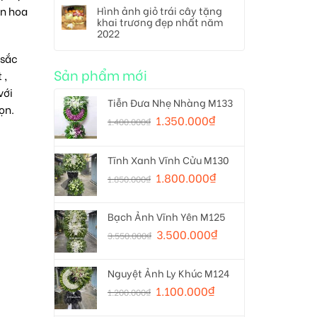
ện hoa
Hình ảnh giỏ trái cây tặng
khai trương đẹp nhất năm
2022
 sắc
Sản phẩm mới
 ,
với
Tiễn Đưa Nhẹ Nhàng M133
ọn.
1.350.000
₫
1.400.000
₫
Tĩnh Xanh Vĩnh Cửu M130
1.800.000
₫
1.850.000
₫
Bạch Ảnh Vĩnh Yên M125
3.500.000
₫
3.550.000
₫
Nguyệt Ảnh Ly Khúc M124
1.100.000
₫
1.200.000
₫