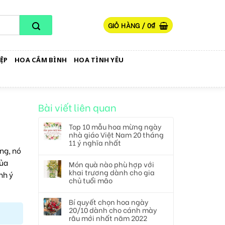
GIỎ HÀNG /
0
₫
ỆP
HOA CẮM BÌNH
HOA TÌNH YÊU
Bài viết liên quan
Top 10 mẫu hoa mừng ngày
nhà giáo Việt Nam 20 tháng
11 ý nghĩa nhất
ng, nó
của
Món quà nào phù hợp với
khai trương dành cho gia
nh ý
chủ tuổi mão
Bí quyết chọn hoa ngày
20/10 dành cho cánh mày
râu mới nhất năm 2022