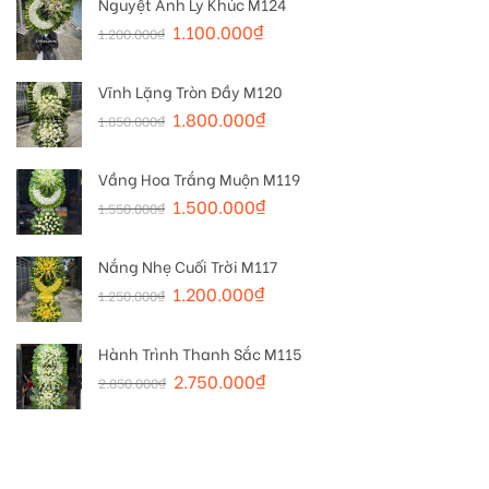
Nguyệt Ảnh Ly Khúc M124
1.100.000
₫
1.200.000
₫
Vĩnh Lặng Tròn Đầy M120
1.800.000
₫
1.850.000
₫
Vầng Hoa Trắng Muộn M119
1.500.000
₫
1.550.000
₫
Nắng Nhẹ Cuối Trời M117
1.200.000
₫
1.250.000
₫
Hành Trình Thanh Sắc M115
2.750.000
₫
2.850.000
₫