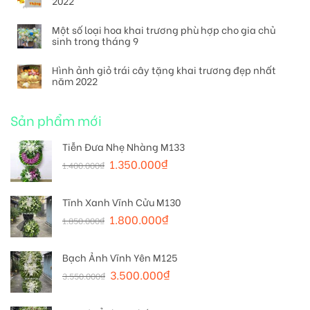
2022
Một số loại hoa khai trương phù hợp cho gia chủ
sinh trong tháng 9
Hình ảnh giỏ trái cây tặng khai trương đẹp nhất
năm 2022
Sản phẩm mới
Tiễn Đưa Nhẹ Nhàng M133
1.350.000
₫
1.400.000
₫
Tĩnh Xanh Vĩnh Cửu M130
1.800.000
₫
1.850.000
₫
Bạch Ảnh Vĩnh Yên M125
3.500.000
₫
3.550.000
₫