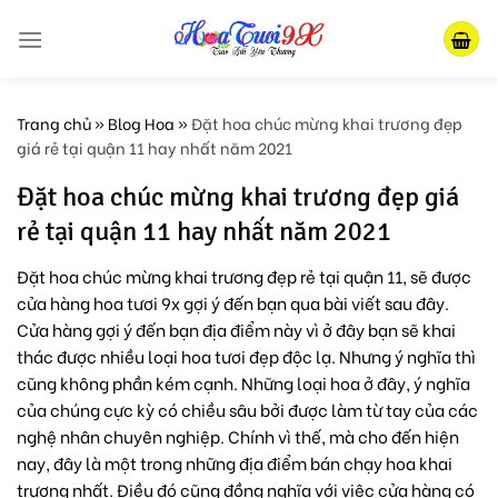
Skip
to
content
Trang chủ
»
Blog Hoa
»
Đặt hoa chúc mừng khai trương đẹp
giá rẻ tại quận 11 hay nhất năm 2021
Đặt hoa chúc mừng khai trương đẹp giá
rẻ tại quận 11 hay nhất năm 2021
Đặt hoa chúc mừng khai trương đẹp rẻ tại quận 11, sẽ được
cửa hàng hoa tươi 9x gợi ý đến bạn qua bài viết sau đây.
Cửa hàng gợi ý đến bạn địa điểm này vì ở đây bạn sẽ khai
thác được nhiều loại hoa tươi đẹp độc lạ. Nhưng ý nghĩa thì
cũng không phần kém cạnh. Những loại hoa ở đây, ý nghĩa
của chúng cực kỳ có chiều sâu bởi được làm từ tay của các
nghệ nhân chuyên nghiệp. Chính vì thế, mà cho đến hiện
nay, đây là một trong những địa điểm bán chạy hoa khai
trương nhất. Điều đó cũng đồng nghĩa với việc cửa hàng có