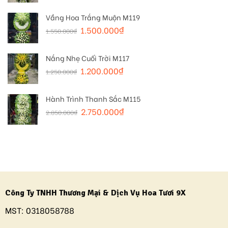
Vầng Hoa Trắng Muộn M119
1.500.000
₫
1.550.000
₫
Nắng Nhẹ Cuối Trời M117
1.200.000
₫
1.250.000
₫
Hành Trình Thanh Sắc M115
2.750.000
₫
2.850.000
₫
Công Ty TNHH Thương Mại & Dịch Vụ Hoa Tươi 9X
MST:
0318058788