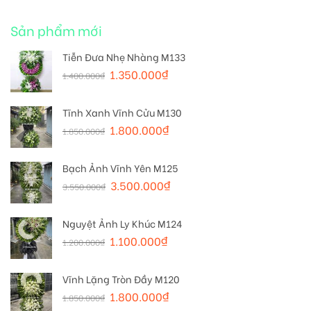
Sản phẩm mới
Tiễn Đưa Nhẹ Nhàng M133
1.350.000
₫
1.400.000
₫
Tĩnh Xanh Vĩnh Cửu M130
1.800.000
₫
1.850.000
₫
Bạch Ảnh Vĩnh Yên M125
3.500.000
₫
3.550.000
₫
Nguyệt Ảnh Ly Khúc M124
1.100.000
₫
1.200.000
₫
Vĩnh Lặng Tròn Đầy M120
1.800.000
₫
1.850.000
₫