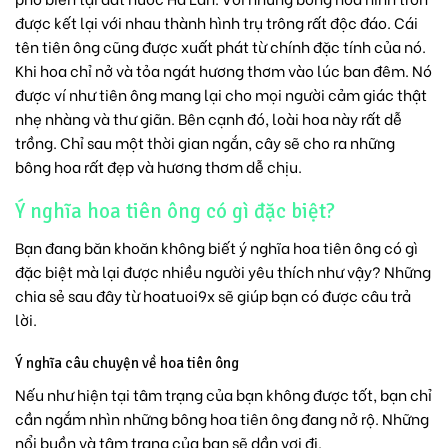
được kết lại với nhau thành hình trụ trông rất độc đáo. Cái
tên tiên ông cũng được xuất phát từ chính đặc tính của nó.
Khi hoa chỉ nở và tỏa ngát hương thơm vào lúc ban đêm. Nó
được ví như tiên ông mang lại cho mọi người cảm giác thật
nhẹ nhàng và thư giãn. Bên cạnh đó, loài hoa này rất dễ
trồng. Chỉ sau một thời gian ngắn, cây sẽ cho ra những
bông hoa rất đẹp và hương thơm dễ chịu.
Ý nghĩa hoa tiên ông có gì đặc biệt?
Bạn đang băn khoăn không biết ý nghĩa hoa tiên ông có gì
đặc biệt mà lại được nhiều người yêu thích như vậy? Những
chia sẻ sau đây từ hoatuoi9x sẽ giúp bạn có được câu trả
lời.
Ý nghĩa câu chuyện về hoa tiên ông
Nếu như hiện tại tâm trạng của bạn không được tốt, bạn chỉ
cần ngắm nhìn những bông hoa tiên ông đang nở rộ. Những
nổi buồn và tâm trạng của bạn sẽ dần vơi đi.