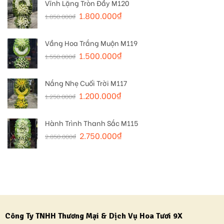
Vĩnh Lặng Tròn Đầy M120
1.800.000
₫
1.850.000
₫
Vầng Hoa Trắng Muộn M119
1.500.000
₫
1.550.000
₫
Nắng Nhẹ Cuối Trời M117
1.200.000
₫
1.250.000
₫
Hành Trình Thanh Sắc M115
2.750.000
₫
2.850.000
₫
Công Ty TNHH Thương Mại & Dịch Vụ Hoa Tươi 9X