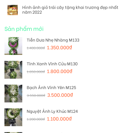
Hình ảnh giỏ trái cây tặng khai trương đẹp nhất
năm 2022
Sản phẩm mới
Tiễn Đưa Nhẹ Nhàng M133
1.350.000
₫
1.400.000
₫
Tĩnh Xanh Vĩnh Cửu M130
1.800.000
₫
1.850.000
₫
Bạch Ảnh Vĩnh Yên M125
3.500.000
₫
3.550.000
₫
Nguyệt Ảnh Ly Khúc M124
1.100.000
₫
1.200.000
₫