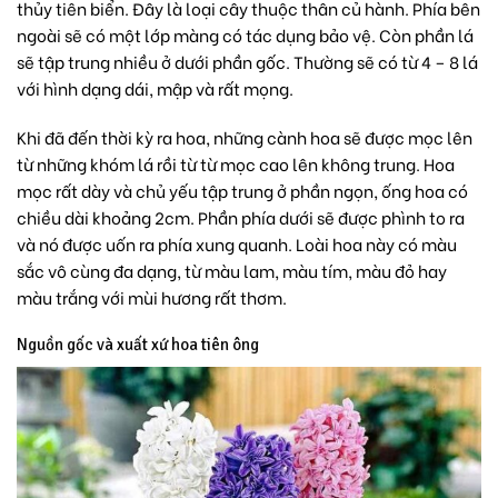
thủy tiên biển. Đây là loại cây thuộc thân củ hành. Phía bên
ngoài sẽ có một lớp màng có tác dụng bảo vệ. Còn phần lá
sẽ tập trung nhiều ở dưới phần gốc. Thường sẽ có từ 4 – 8 lá
với hình dạng dái, mập và rất mọng.
Khi đã đến thời kỳ ra hoa, những cành hoa sẽ được mọc lên
từ những khóm lá rồi từ từ mọc cao lên không trung. Hoa
mọc rất dày và chủ yếu tập trung ở phần ngọn, ống hoa có
chiều dài khoảng 2cm. Phần phía dưới sẽ được phình to ra
và nó được uốn ra phía xung quanh. Loài hoa này có màu
sắc vô cùng đa dạng, từ màu lam, màu tím, màu đỏ hay
màu trắng với mùi hương rất thơm.
Nguồn gốc và xuất xứ hoa tiên ông