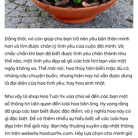
Đồng thời, nó còn giúp cho bạn trở nên yêu bản thân mình
hơn và tìm được chân lý tình yêu của cuộc đời mình. Và
chắc chắn khi bạn đã biết được tình yêu chân thành như
thế nào, một tình yêu đẹp sẽ gõ cửa trái tim bạn vào một
ngày không xa. Thế mới nói; hoa thủy tiên biển mặc dù có
những câu chuyện buồn; nhưng hiện nay nó vẫn được dùng
là đại diện của
hoa tình yêu
; hay
hoa sinh nhật
.
Như vậy là shop Hoa Tươi 9x vừa chia sẻ đến các bạn một
số thông tin liên quan đến loài hoa tiên ông. Hy vọng rằng
đã giúp các bạn biết được đặc điểm; và ý nghĩa hoa này có
gì đặc biệt. Để có thêm nhiều sự hiểu biết về các loài hoa
đẹp trên thế giới này. Bạn hãy thường xuyên cập nhật thông
tin trên website hoatuoi9x.com. Hãy lựa chọn cho mình
giỏ