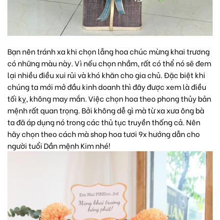
Bạn nên tránh xa khi chọn
lẵng hoa chúc mừng khai trương
có những màu này. Vì nếu chọn nhầm, rất có thể nó sẽ đem
lại nhiều điều xui rủi và khó khăn cho gia chủ. Đặc biệt khi
chúng ta mới mở đầu kinh doanh thì đây được xem là điều
tối kỵ, không may mắn. Việc chọn hoa theo phong thủy bản
mệnh rất quan trọng. Bởi không dễ gì mà từ xa xưa ông bà
ta đã áp dụng nó trong các thủ tục truyền thống cả. Nên
hãy chọn theo cách mà shop hoa tươi 9x hướng dẫn cho
người tuổi Dần mệnh Kim nhé!