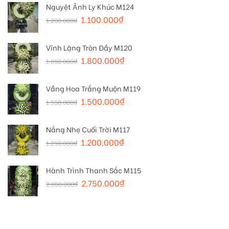
Nguyệt Ảnh Ly Khúc M124
1.100.000
₫
1.200.000
₫
Vĩnh Lặng Tròn Đầy M120
1.800.000
₫
1.850.000
₫
Vầng Hoa Trắng Muộn M119
1.500.000
₫
1.550.000
₫
Nắng Nhẹ Cuối Trời M117
1.200.000
₫
1.250.000
₫
Hành Trình Thanh Sắc M115
2.750.000
₫
2.850.000
₫