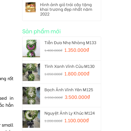
Hình ảnh giỏ trái cây tặng
khai trương đẹp nhất năm
2022
Sản phẩm mới
Tiễn Đưa Nhẹ Nhàng M133
1.350.000
₫
1.400.000
₫
Tĩnh Xanh Vĩnh Cửu M130
1.800.000
₫
1.850.000
₫
ang rất
Bạch Ảnh Vĩnh Yên M125
3.500.000
₫
sed in
3.550.000
₫
hắc hẳn
Nguyệt Ảnh Ly Khúc M124
1.100.000
₫
1.200.000
₫
r small