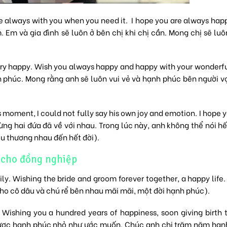
are always with you when you need it. I hope you are always hap
 Em và gia đình sẽ luôn ở bên chị khi chị cần. Mong chị sẽ lu
very happy. Wish you always happy and happy with your wonderfu
nh phúc. Mong rằng anh sẽ luôn vui vẻ và hạnh phúc bên người v
 moment, I could not fully say his own joy and emotion. I hope y
mừng hai đứa đã về với nhau. Trong lúc này, anh không thể nói h
êu thương nhau đến hết đời).
 cho đồng nghiệp
ly. Wishing the bride and groom forever together, a happy life
ho cô dâu và chú rể bên nhau mãi mãi, một đời hạnh phúc).
. Wishing you a hundred years of happiness, soon giving birth 
 được hạnh phúc nhỏ như ước muốn. Chúc anh chị trăm năm hạ