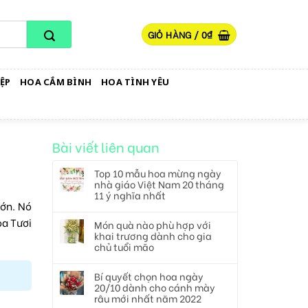
GIỎ HÀNG /
0
₫
ỆP
HOA CẮM BÌNH
HOA TÌNH YÊU
Bài viết liên quan
Top 10 mẫu hoa mừng ngày
nhà giáo Việt Nam 20 tháng
11 ý nghĩa nhất
lớn. Nó
oa Tươi
Món quà nào phù hợp với
khai trương dành cho gia
chủ tuổi mão
Bí quyết chọn hoa ngày
20/10 dành cho cánh mày
râu mới nhất năm 2022