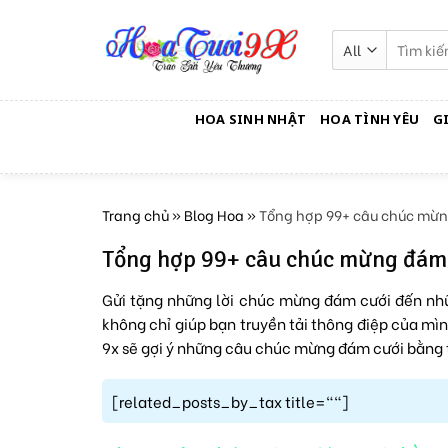
Skip
to
Tìm
kiếm:
content
HOA SINH NHẬT
HOA TÌNH YÊU
G
Trang chủ
»
Blog Hoa
»
Tổng hợp 99+ câu chúc mừn
Tổng hợp 99+ câu chúc mừng đám 
Gửi tặng những lời chúc mừng đám cưới đến nhữ
không chỉ giúp bạn truyền tải thông điệp của mì
9x sẽ gợi ý những câu chúc mừng đám cưới bằng 
[related_posts_by_tax title=""]