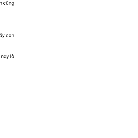
ạn cũng
hấy con
 nay là