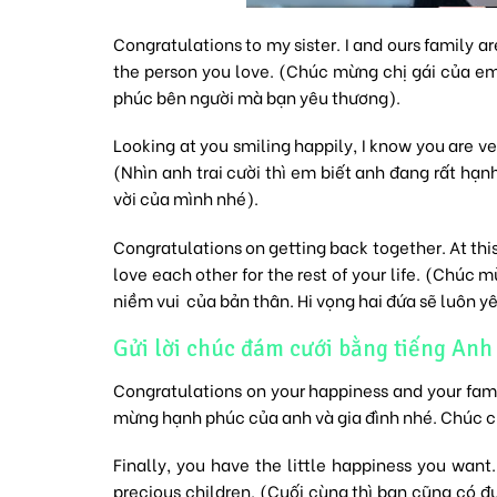
Congratulations to my sister. I and ours family 
the person you love. (Chúc mừng chị gái của em.
phúc bên người mà bạn yêu thương).
Looking at you smiling happily, I know you are 
(Nhìn anh trai cười thì em biết anh đang rất hạ
vời của mình nhé).
Congratulations on getting back together. At this
love each other for the rest of your life. (Chúc 
niềm vui của bản thân. Hi vọng hai đứa sẽ luôn y
Gửi lời chúc đám cưới bằng tiếng Anh
Congratulations on your happiness and your fami
mừng hạnh phúc của anh và gia đình nhé. Chúc c
Finally, you have the little happiness you want
precious children. (Cuối cùng thì bạn cũng có