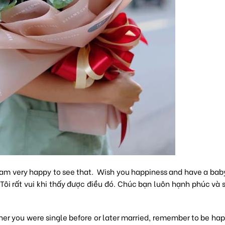
I am very happy to see that. Wish you happiness and have a bab
Tôi rất vui khi thấy được điều đó. Chúc bạn luôn hạnh phúc và
er you were single before or later married, remember to be hap