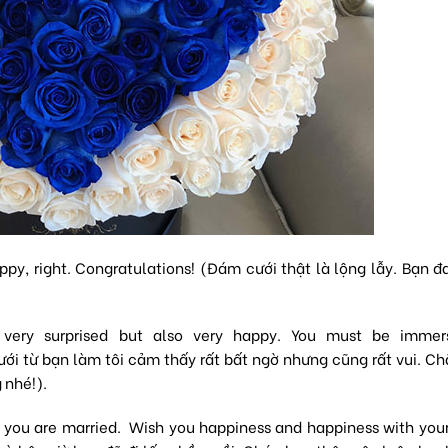
py, right. Congratulations! (Đám cưới thật là lộng lẫy. Bạn đ
very surprised but also very happy. You must be immer
ưới từ bạn làm tôi cảm thấy rất bất ngờ nhưng cũng rất vui. C
 nhé!).
 you are married. Wish you happiness and happiness with you