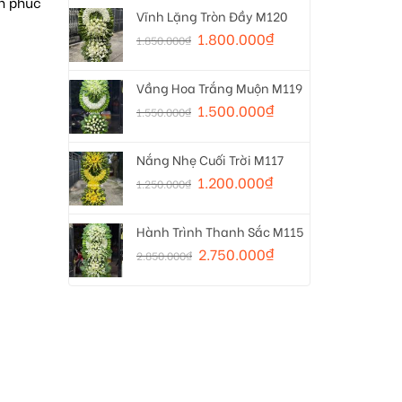
nh phúc
Vĩnh Lặng Tròn Đầy M120
1.800.000
₫
1.850.000
₫
Vầng Hoa Trắng Muộn M119
1.500.000
₫
1.550.000
₫
Nắng Nhẹ Cuối Trời M117
1.200.000
₫
1.250.000
₫
Hành Trình Thanh Sắc M115
2.750.000
₫
2.850.000
₫