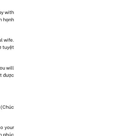
py with
ôn hạnh
l wife.
ợ tuyệt
ou will
ết được
. (Chúc
to your
nh phúc