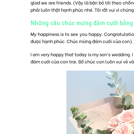
glad we are friends. (Vậy là bận bỏ tôi theo chồn
phải luôn thật hạnh phúc nhé. Tôi rất vui vì chúng
Những câu chúc mừng đám cưới bằng 
My happiness is to see you happy. Congratulati
được hạnh phúc. Chúc mừng đám cưới của con).
I am very happy that today is my son’s wedding. I
đám cưới của con trai. Bố chúc con luôn vui vẻ v