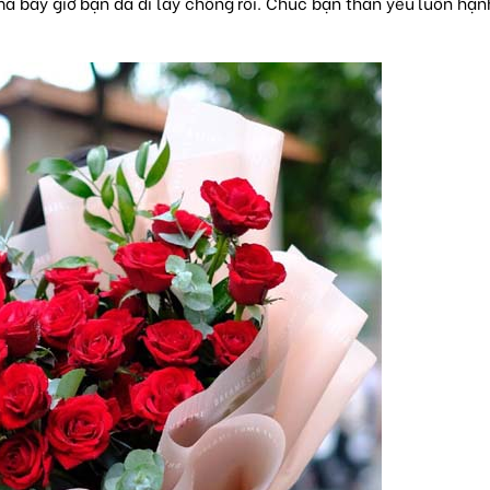
 bây giờ bạn đã đi lấy chồng rồi. Chúc bạn thân yêu luôn hạ