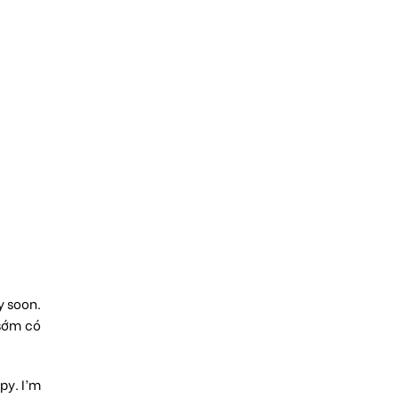
y soon.
 sớm có
py. I’m