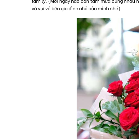
family. (Mới ngày nào còn tắm mưa cùng nhau mà
và vui vẻ bên gia đình nhỏ của mình nhé).