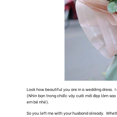
Look how beautiful you are in a wedding dress. 
(Nhìn bạn trong chiếc váy cưới mới đẹp làm sao 
em bé nhé).
So you left me with your husband already. Wheth