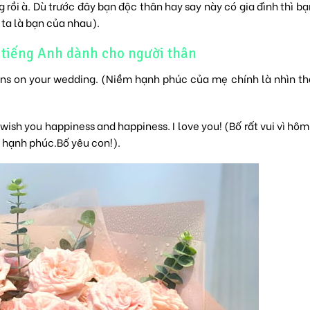
g rồi à. Dù trước đây bạn độc thân hay say này có gia đình thì b
 ta là bạn của nhau).
tiếng Anh dành cho người thân
ons on your wedding. (Niềm hạnh phúc của mẹ chính là nhìn t
 wish you happiness and happiness. I love you! (Bố rất vui vì hôm
à hạnh phúc.Bố yêu con!).