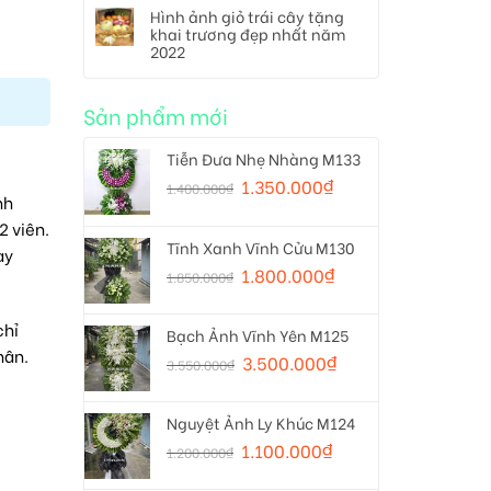
Hình ảnh giỏ trái cây tặng
khai trương đẹp nhất năm
2022
Sản phẩm mới
Tiễn Đưa Nhẹ Nhàng M133
1.350.000
₫
1.400.000
₫
nh
2 viên.
Tĩnh Xanh Vĩnh Cửu M130
ày
1.800.000
₫
1.850.000
₫
chỉ
Bạch Ảnh Vĩnh Yên M125
hân.
3.500.000
₫
3.550.000
₫
Nguyệt Ảnh Ly Khúc M124
1.100.000
₫
1.200.000
₫