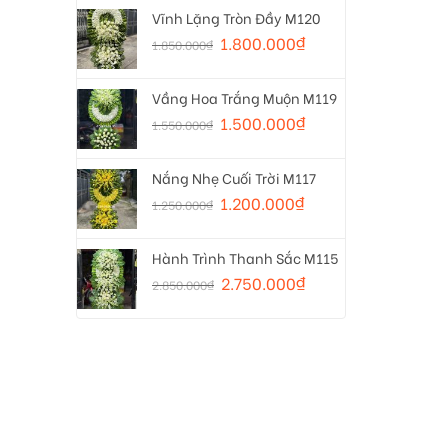
Vĩnh Lặng Tròn Đầy M120
1.800.000
₫
1.850.000
₫
Vầng Hoa Trắng Muộn M119
1.500.000
₫
1.550.000
₫
Nắng Nhẹ Cuối Trời M117
1.200.000
₫
1.250.000
₫
Hành Trình Thanh Sắc M115
2.750.000
₫
2.850.000
₫