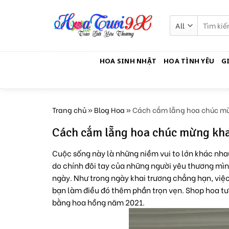
Skip
to
Tìm
kiếm:
content
HOA SINH NHẬT
HOA TÌNH YÊU
G
Trang chủ
»
Blog Hoa
»
Cách cắm lẵng hoa chúc mừn
Cách cắm lẵng hoa chúc mừng khai
Cuộc sống này là những niềm vui to lớn khác nh
do chính đôi tay của những người yêu thương mìn
ngày. Như trong ngày khai trương chẳng hạn, việc
bạn làm điều đó thêm phần trọn vẹn. Shop hoa tư
bằng hoa hồng năm 2021.