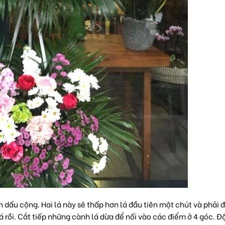
nh dấu cộng. Hai lá này sẽ thấp hơn lá đầu tiên một chút và phải đ
á rồi. Cắt tiếp những cành lá dừa để nối vào các điểm ở 4 góc. Độ