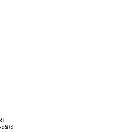
ối
 dài lá