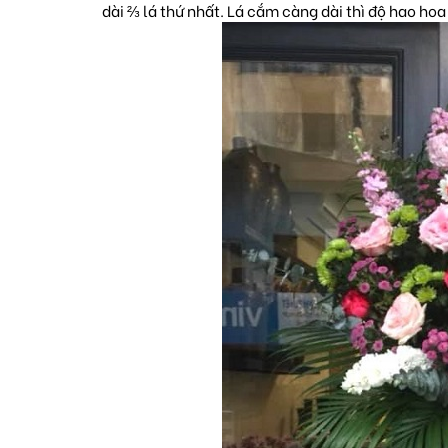
dài ⅔ lá thứ nhất. Lá cắm càng dài thì độ hao ho