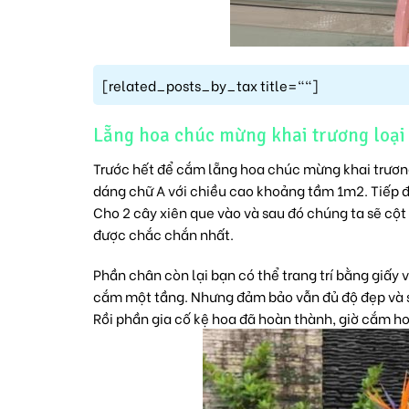
[related_posts_by_tax title=""]
Lẵng hoa chúc mừng khai trương loại
Trước hết để cắm lẵng
hoa chúc mừng khai trươ
dáng chữ A với chiều cao khoảng tầm 1m2. Tiếp đế
Cho 2 cây xiên que vào và sau đó chúng ta sẽ cột
được chắc chắn nhất.
Phần chân còn lại bạn có thể trang trí bằng giấy
cắm một tầng. Nhưng đảm bảo vẫn đủ độ đẹp và s
Rồi phần gia cố kệ hoa đã hoàn thành, giờ cắm h