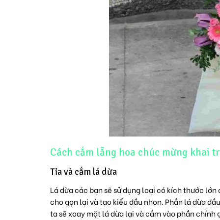
Cách cắm lẵng hoa chúc mừng khai tr
Tỉa và cắm lá dừa
Lá dừa các bạn sẽ sử dụng loại có kích thước lớn 
cho gọn lại và tạo kiểu đầu nhọn. Phần lá dừa đầ
ta sẽ xoay mặt lá dừa lại và cắm vào phần chính 