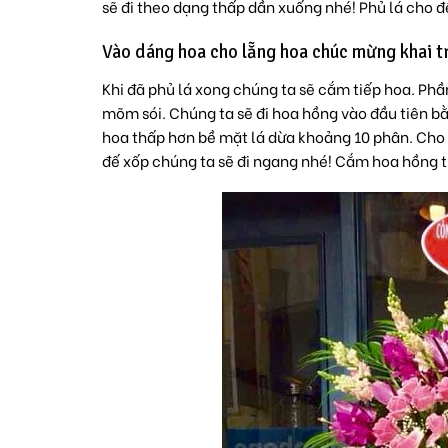
sẽ đi theo dạng thấp dần xuống nhé! Phủ lá cho đế
Vào dáng hoa cho lẵng hoa chúc mừng khai 
Khi đã phủ lá xong chúng ta sẽ cắm tiếp hoa. Ph
mõm sói. Chúng ta sẽ đi hoa hồng vào đầu tiên b
hoa thấp hơn bề mặt lá dừa khoảng 10 phân. Cho
đế xốp chúng ta sẽ đi ngang nhé! Cắm hoa hồng 