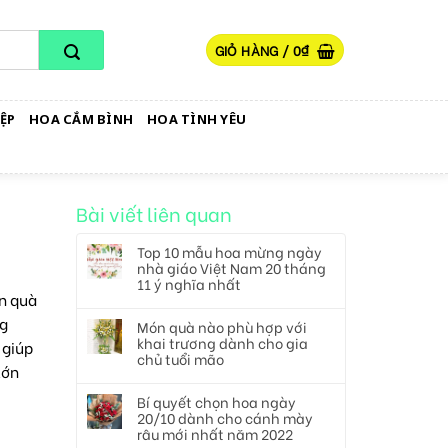
GIỎ HÀNG /
0
₫
ỆP
HOA CẮM BÌNH
HOA TÌNH YÊU
Bài viết liên quan
Top 10 mẫu hoa mừng ngày
nhà giáo Việt Nam 20 tháng
11 ý nghĩa nhất
n quà
ng
Món quà nào phù hợp với
khai trương dành cho gia
 giúp
chủ tuổi mão
lớn
Bí quyết chọn hoa ngày
20/10 dành cho cánh mày
râu mới nhất năm 2022