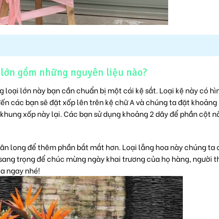
 lớn gồm những nguyên liệu nào?
ng
loại lớn này bạn cần chuẩn bị một cái kệ sắt. Loại kệ này có hì
n các bạn sẽ đặt xốp lên trên kệ chữ A và chúng ta đặt khoảng 
 khung xốp này lại. Các bạn sử dụng khoảng 2 dây để phần cột n
 vân long để thêm phần bắt mắt hơn. Loại lẵng hoa này chúng ta 
ang trọng để chúc mừng ngày khai trương của họ hàng, người t
oa ngay nhé!