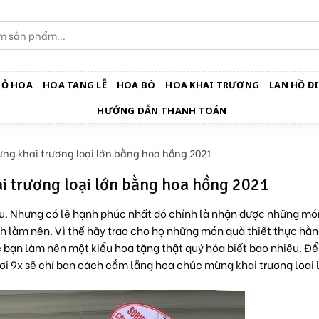
IỎ HOA
HOA TANG LỄ
HOA BÓ
HOA KHAI TRƯƠNG
LAN HỒ ĐI
HƯỚNG DẪN THANH TOÁN
g khai trương loại lớn bằng hoa hồng 2021
 trương loại lớn bằng hoa hồng 2021
au. Nhưng có lẽ hạnh phúc nhất đó chính là nhận được những mó
h làm nên. Vì thế hãy trao cho họ những món quà thiết thực hằ
 bạn làm nên một kiểu hoa tặng thật quý hóa biết bao nhiêu. Để
ơi 9x sẽ chỉ bạn cách cắm lẵng hoa chúc mừng khai trương loại 