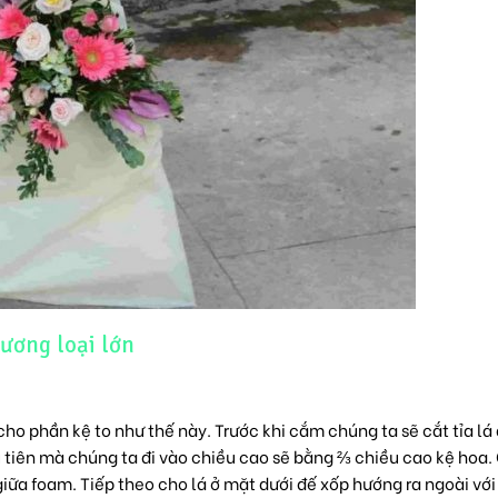
ương loại lớn
cho phần kệ to như thế này. Trước khi cắm chúng ta sẽ cắt tỉa lá
u tiên mà chúng ta đi vào chiều cao sẽ bằng ⅔ chiều cao kệ hoa
giữa foam. Tiếp theo cho lá ở mặt dưới đế xốp hướng ra ngoài với