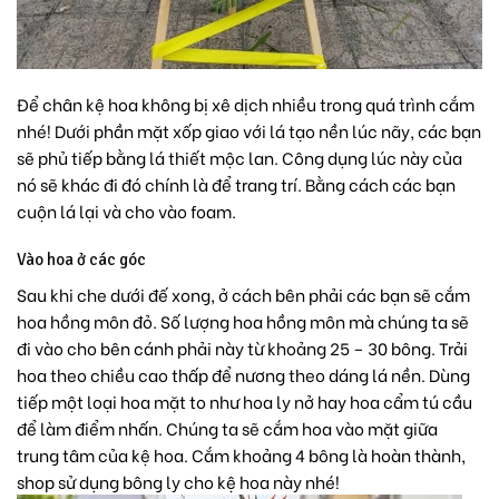
Để chân kệ hoa không bị xê dịch nhiều trong quá trình cắm
nhé! Dưới phần mặt xốp giao với lá tạo nền lúc nãy, các bạn
sẽ phủ tiếp bằng lá thiết mộc lan. Công dụng lúc này của
nó sẽ khác đi đó chính là để trang trí. Bằng cách các bạn
cuộn lá lại và cho vào foam.
Vào hoa ở các góc
Sau khi che dưới đế xong, ở cách bên phải các bạn sẽ cắm
hoa hồng môn đỏ. Số lượng hoa hồng môn mà chúng ta sẽ
đi vào cho bên cánh phải này từ khoảng 25 – 30 bông. Trải
hoa theo chiều cao thấp để nương theo dáng lá nền. Dùng
tiếp một loại hoa mặt to như hoa ly nở hay hoa cẩm tú cầu
để làm điểm nhấn. Chúng ta sẽ cắm hoa vào mặt giữa
trung tâm của kệ hoa. Cắm khoảng 4 bông là hoàn thành,
shop sử dụng bông ly cho kệ hoa này nhé!