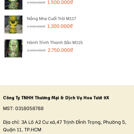
1.500.000
₫
1.550.000
₫
Nắng Nhẹ Cuối Trời M117
1.200.000
₫
1.250.000
₫
Hành Trình Thanh Sắc M115
2.750.000
₫
2.850.000
₫
Công Ty TNHH Thương Mại & Dịch Vụ Hoa Tươi 9X
MST:
0318058788
Địa chỉ:
3A Lô A2 Cư xá,47 Trịnh ĐÌnh Trọng, Phường 5,
Quận 11, TP.HCM