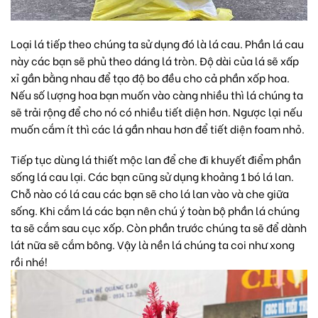
Loại lá tiếp theo chúng ta sử dụng đó là lá cau. Phần lá cau
này các bạn sẽ phủ theo dáng lá tròn. Độ dài của lá sẽ xấp
xỉ gần bằng nhau để tạo độ bo đều cho cả phần xốp hoa.
Nếu số lượng hoa bạn muốn vào càng nhiều thì lá chúng ta
sẽ trải rộng để cho nó có nhiều tiết diện hơn. Ngược lại nếu
muốn cắm ít thì các lá gần nhau hơn để tiết diện foam nhỏ.
Tiếp tục dùng lá thiết mộc lan để che đi khuyết điểm phần
sống lá cau lại. Các bạn cũng sử dụng khoảng 1 bó lá lan.
Chỗ nào có lá cau các bạn sẽ cho lá lan vào và che giữa
sống. Khi cắm lá các bạn nên chú ý toàn bộ phần lá chúng
ta sẽ cắm sau cục xốp. Còn phần trước chúng ta sẽ để dành
lát nữa sẽ cắm bông. Vậy là nền lá chúng ta coi như xong
rồi nhé!