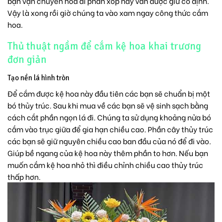
bạn vận chuyển hoa đi phần xốp này vẫn được giữ cố định.
Vậy là xong rồi giờ chúng ta vào xam ngay công thức cắm
hoa.
Thủ thuật ngầm để cắm kệ hoa khai trương
đơn giản
Tạo nền lá hình tròn
Để cắm được kệ hoa này đầu tiên các bạn sẽ chuẩn bị một
bó thủy trúc. Sau khi mua về các bạn sẽ vệ sinh sạch bằng
cách cắt phần ngọn lá đi. Chúng ta sử dụng khoảng nửa bó
cắm vào trục giữa để gia hạn chiều cao. Phần cây thủy trúc
các bạn sẽ giữ nguyên chiều cao ban đầu của nó để đi vào.
Giúp bề ngang của kệ hoa này thêm phần to hơn. Nếu bạn
muốn cắm kệ hoa nhỏ thì điều chỉnh chiều cao thủy trúc
thấp hơn.