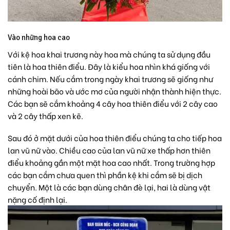
Vào những hoa cao
Với
kệ hoa khai trương
này hoa mà chúng ta sử dụng đầu
tiên là hoa thiên điểu. Đây là kiểu hoa nhìn khá giống với
cánh chim. Nếu cắm trong ngày khai trương sẽ giống như
những hoài bão và ước mơ của người nhận thành hiện thực.
Các bạn sẽ cắm khoảng 4 cây
hoa thiên điểu
với 2 cây cao
và 2 cây thấp xen kẽ.
Sau đó ở mặt dưới của hoa thiên điểu chúng ta cho tiếp hoa
lan vũ nữ vào. Chiều cao của lan vũ nữ xe thấp hơn thiên
điểu khoảng gần một mặt hoa cao nhất. Trong trường hợp
các bạn cắm chưa quen thì phần kệ khi cắm sẽ bị dịch
chuyển. Một là các bạn dùng chân đè lại, hai là dùng vật
nặng cố định lại.