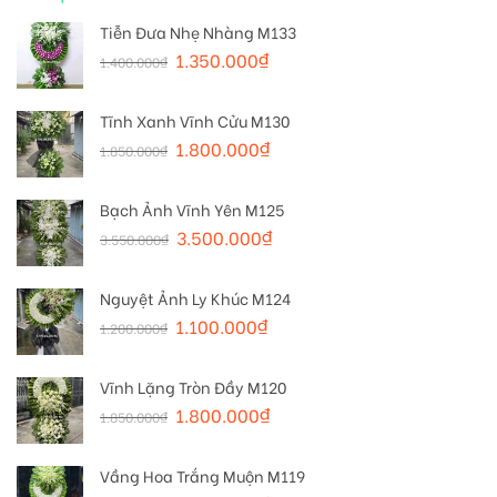
Tiễn Đưa Nhẹ Nhàng M133
1.350.000
₫
1.400.000
₫
Tĩnh Xanh Vĩnh Cửu M130
1.800.000
₫
1.850.000
₫
Bạch Ảnh Vĩnh Yên M125
3.500.000
₫
3.550.000
₫
Nguyệt Ảnh Ly Khúc M124
1.100.000
₫
1.200.000
₫
Vĩnh Lặng Tròn Đầy M120
1.800.000
₫
1.850.000
₫
Vầng Hoa Trắng Muộn M119