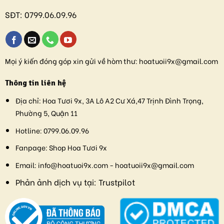
SĐT:
0799.06.09.96
Mọi ý kiến đóng góp xin gửi về hòm thư:
hoatuoii9x@gmail.com
Thông tin liên hệ
Địa chỉ:
Hoa Tươi 9x, 3A Lô A2 Cư Xá,47 Trịnh Đình Trọng,
Phường 5, Quận 11
Hotline:
0799.06.09.96
Fanpage:
Shop Hoa Tươi 9x
Email:
info@hoatuoi9x.com - hoatuoii9x@gmail.com
Phản ảnh dịch vụ tại:
Trustpilot