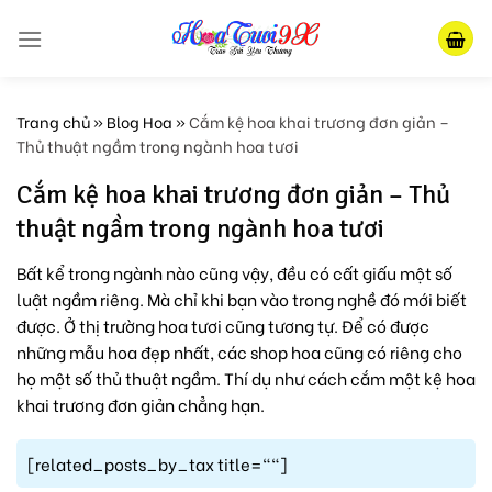
Skip
to
content
Trang chủ
»
Blog Hoa
»
Cắm kệ hoa khai trương đơn giản –
Thủ thuật ngầm trong ngành hoa tươi
Cắm kệ hoa khai trương đơn giản – Thủ
thuật ngầm trong ngành hoa tươi
Bất kể trong ngành nào cũng vậy, đều có cất giấu một số
luật ngầm riêng. Mà chỉ khi bạn vào trong nghề đó mới biết
được. Ở thị trường hoa tươi cũng tương tự. Để có được
những mẫu hoa đẹp nhất, các shop hoa cũng có riêng cho
họ một số thủ thuật ngầm. Thí dụ như cách cắm một kệ hoa
khai trương đơn giản chẳng hạn.
[related_posts_by_tax title=""]