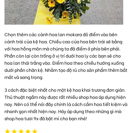
Chọn thêm các cành hoa lan mokara đỏ điểm vào bên
cánh trái của kệ hoa. Chiều cao của hoa bên trái sẽ bằng
với hoa hồng môn mà chúng ta đã điểm ở phía bên phải.
Phần còn lại còn trống ở vị trí dưới hoa ly các bạn sẽ cho
hoa lan thái trắng vào. Điểm hoa theo chiều hướng xuống
dưới phần chân kệ. Nhằm tạo độ rũ cho sản phẩm thêm bắt
mắt và sang trọng.
3 cách đặc biệt nhất cho một kệ hoa khai trương đơn giản.
Thủ thuật ngầm này được rất nhiều shop hoa áp dụng hiện
nay. Nên có thể nói đây chính là cách cắm hoa tiết kiệm và
nhanh gọn nhất hiện nay. Hãy áp dụng theo những gì mà
shop hoa tươi 9x đã bật mí cho bạn nhé!