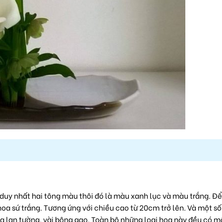
eo duy nhất hai tông màu thôi đó là màu xanh lục và màu trắng. Đ
hoa sứ trắng. Tương ứng với chiều cao từ 20cm trở lên. Và một số
oa lan tường, vài bông gạo. Toàn bộ những loại hoa này đều có m