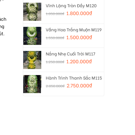
Vĩnh Lặng Tròn Đầy M120
1.800.000
₫
1.850.000
₫
ách
ng
Vầng Hoa Trắng Muộn M119
út.
1.500.000
₫
1.550.000
₫
Nắng Nhẹ Cuối Trời M117
1.200.000
₫
1.250.000
₫
Hành Trình Thanh Sắc M115
2.750.000
₫
2.850.000
₫