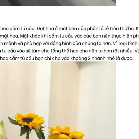
hoa cẩm tú cầu. Đặt hoa ở một bên của phần lá rẻ tròn thứ ba. K
đi mặt hoa. Mặt khác khi cắm tú cầu vào các bạn nên thực hiện p
nh mảnh và phù hợp với dáng bình của chúng ta hơn. Vì loại bìn
tú cầu vào sẽ làm cho tổng thể hoa cho nên to hơn rất nhiều. V
 hoa cẩm tú cầu bạn chỉ cho vào khoảng 2 nhánh nhỏ là được.