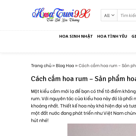
Skip
to
Tìm
kiếm:
content
HOA SINH NHẬT
HOA TÌNH YÊU
G
Trang chủ
»
Blog Hoa
»
Cách cắm hoa rum – Sản ph
Cách cắm hoa rum – Sản phẩm hoa
Một kiểu cắm mới lạ để bạn có thể tô điểm không
rum. Với nguyên tác của kiểu hoa này đó là phối
khoáng nhất. Thiết kế hoa này khá hiện đại và tươ
một đất nước đang phát triển như Việt Nam chúng
hút nhé!