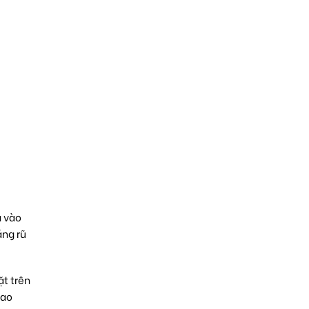
a vào
áng rũ
ặt trên
cao