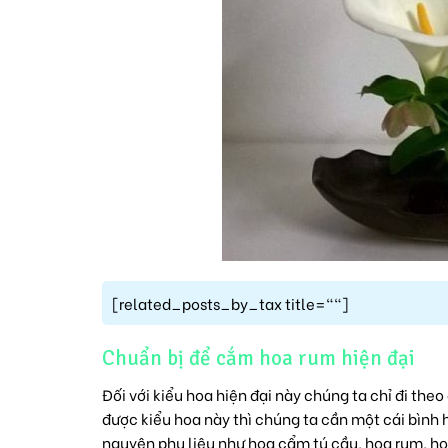
[related_posts_by_tax title=""]
Chuẩn bị để cắm hoa rum hiện đại
Đối với kiểu hoa hiện đại này chúng ta chỉ đi th
được kiểu hoa này thì chúng ta cần một cái bình 
nguyên phụ liệu như
hoa cẩm tú cầu
, hoa rum, h