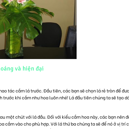
oáng và hiện đại
o tác cắm lá trước. Đầu tiên, các bạn sẽ chọn lá rẻ tròn để đư
 trước khi cắm như hoa luôn nhé! Lá đầu tiên chúng ta sẽ tạo d
nhau một chút với lá đầu. Đối với kiểu cắm hoa này, các bạn nên đ
a cắm vào cho phù hợp. Với lá thứ ba chúng ta sẽ để nó ở vị trí 