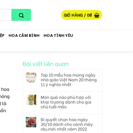
GIỎ HÀNG /
0
₫
ỆP
HOA CẮM BÌNH
HOA TÌNH YÊU
Bài viết liên quan
Top 10 mẫu hoa mừng ngày
nhà giáo Việt Nam 20 tháng
11 ý nghĩa nhất
m hoa
phóng
Món quà nào phù hợp với
khai trương dành cho gia
 là
chủ tuổi mão
uốn
Bí quyết chọn hoa ngày
20/10 dành cho cánh mày
râu mới nhất năm 2022