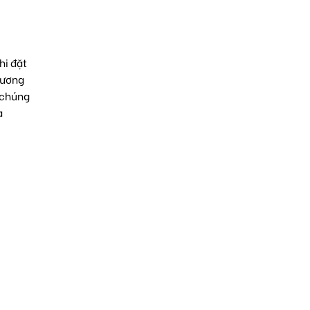
hi đặt
hương
h chúng
à