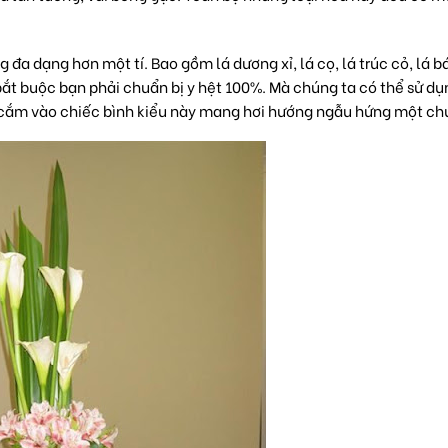
đa dạng hơn một tí. Bao gồm lá dương xỉ, lá cọ, lá trúc cỏ, lá b
 bắt buộc bạn phải chuẩn bị y hệt 100%. Mà chúng ta có thể sử dụ
i cắm vào chiếc bình kiểu này mang hơi hướng ngẫu hứng một ch