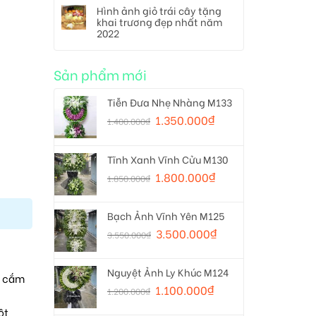
Hình ảnh giỏ trái cây tặng
khai trương đẹp nhất năm
2022
Sản phẩm mới
Tiễn Đưa Nhẹ Nhàng M133
1.350.000
₫
1.400.000
₫
Tĩnh Xanh Vĩnh Cửu M130
1.800.000
₫
1.850.000
₫
Bạch Ảnh Vĩnh Yên M125
3.500.000
₫
3.550.000
₫
Nguyệt Ảnh Ly Khúc M124
ể cắm
1.100.000
₫
1.200.000
₫
ột