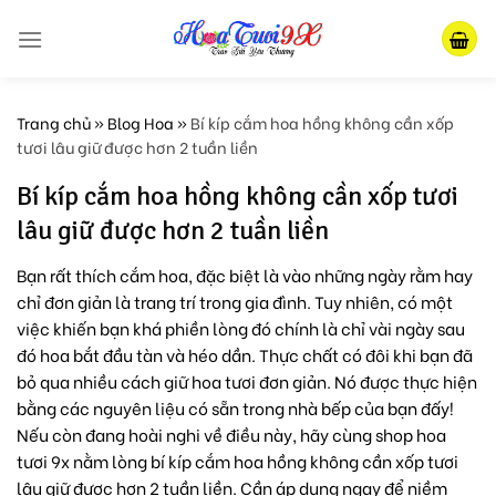
Skip
to
content
Trang chủ
»
Blog Hoa
»
Bí kíp cắm hoa hồng không cần xốp
tươi lâu giữ được hơn 2 tuần liền
Bí kíp cắm hoa hồng không cần xốp tươi
lâu giữ được hơn 2 tuần liền
Bạn rất thích cắm hoa, đặc biệt là vào những ngày rằm hay
chỉ đơn giản là trang trí trong gia đình. Tuy nhiên, có một
việc khiến bạn khá phiền lòng đó chính là chỉ vài ngày sau
đó hoa bắt đầu tàn và héo dần. Thực chất có đôi khi bạn đã
bỏ qua nhiều cách giữ hoa tươi đơn giản. Nó được thực hiện
bằng các nguyên liệu có sẵn trong nhà bếp của bạn đấy!
Nếu còn đang hoài nghi về điều này, hãy cùng shop hoa
tươi 9x nằm lòng bí kíp cắm hoa hồng không cần xốp tươi
lâu giữ được hơn 2 tuần liền. Cần áp dụng ngay để niềm