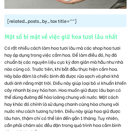
[related_posts_by_tax title=""]
Một số bí mật về việc giữ hoa tươi lâu nhất
Có rất nhiều
cách làm hoa tươi lâu
mà các shop hoa tươi
hay áp dụng trong việc cắm hoa. Để làm điều đó, họ đã
chuẩn bị các nguyên liệu cực kỳ đơn giản mà hầu như nhà
nào cũng có. Trước tiên, khi bắt đầu thực hiện cắm hoa.
Hãy bảo đảm là chiếc bình đã được rửa sạch và phơi khô
dưới ánh nắng mặt trời. Điều này giúp loại bỏ vi khuẩn khiến
cây nhanh bị oxy hóa hơn.
Hoa muốn giữ được lâu bạn có
thể dùng đường để hòa loãng chung với nước. Một cách
hay khác đó chính là sử dụng chanh cũng hòa chung với
nước như cách tương tự trên. Điều này giúp hoa giữ được
lâu hơn, thậm chí có thể lên đến gần 1 tháng. Tuy nhiên,
cần phải chăm sóc đều đặn trong quá trình hoa cắm bình