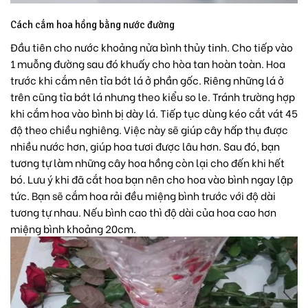
Cách cắm hoa hồng bằng nước đường
Đầu tiên cho nước khoảng nửa bình thủy tinh. Cho tiếp vào
1 muỗng đường sau đó khuấy cho hòa tan hoàn toàn. Hoa
trước khi cắm nên tỉa bớt lá ở phần gốc. Riêng những lá ở
trên cũng tỉa bớt lá nhưng theo kiểu so le. Tránh trường hợp
khi cắm hoa vào bình bị dày lá. Tiếp tục dùng kéo cắt vát 45
độ theo chiều nghiêng. Việc này sẽ giúp cây hấp thụ được
nhiều nước hơn, giúp hoa tươi được lâu hơn. Sau đó, bạn
tương tự làm những cây hoa hồng còn lại cho đến khi hết
bó. Lưu ý khi đã cắt hoa bạn nên cho hoa vào bình ngay lập
tức. Bạn sẽ cắm hoa rải đều miệng bình trước với độ dài
tương tự nhau. Nếu bình cao thì độ dài của hoa cao hơn
miệng bình khoảng 20cm.