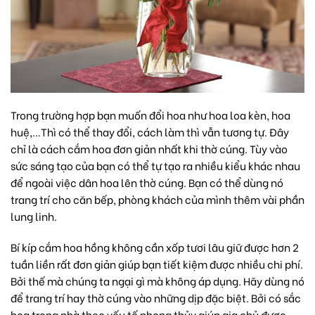
Trong trường hợp bạn muốn đổi hoa như
hoa loa kèn
, hoa
huệ,…Thì có thể thay đổi, cách làm thì vẫn tương tự. Đây
chỉ là cách cắm hoa đơn giản nhất khi thờ cúng. Tùy vào
sức sáng tạo của bạn có thể tự tạo ra nhiều kiểu khác nhau
để ngoài việc dân hoa lên thờ cúng. Bạn có thể dùng nó
trang trí cho căn bếp, phòng khách của mình thêm vài phần
lung linh.
Bí kíp cắm hoa hồng không cần xốp tươi lâu giữ được hơn 2
tuần liền rất đơn giản giúp bạn tiết kiệm được nhiều chi phí.
Bởi thế mà chúng ta ngại gì mà không áp dụng. Hãy dùng nó
để trang trí hay thờ cúng vào những dịp đặc biệt. Bởi có sắc
hoa trong nhà theo yếu tố phong thủy giúp gia chủ được