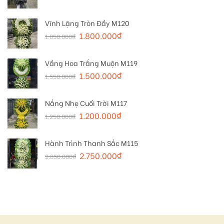
Vĩnh Lặng Tròn Đầy M120
1.800.000
₫
1.850.000
₫
Vầng Hoa Trắng Muộn M119
1.500.000
₫
1.550.000
₫
Nắng Nhẹ Cuối Trời M117
1.200.000
₫
1.250.000
₫
Hành Trình Thanh Sắc M115
2.750.000
₫
2.850.000
₫