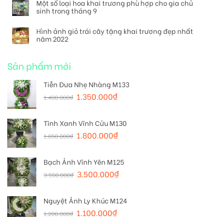
Một số loại hoa khai trương phù hợp cho gia chủ
sinh trong tháng 9
Hình ảnh giỏ trái cây tặng khai trương đẹp nhất
năm 2022
Sản phẩm mới
Tiễn Đưa Nhẹ Nhàng M133
1.350.000
₫
1.400.000
₫
Tĩnh Xanh Vĩnh Cửu M130
1.800.000
₫
1.850.000
₫
Bạch Ảnh Vĩnh Yên M125
3.500.000
₫
3.550.000
₫
Nguyệt Ảnh Ly Khúc M124
1.100.000
₫
1.200.000
₫