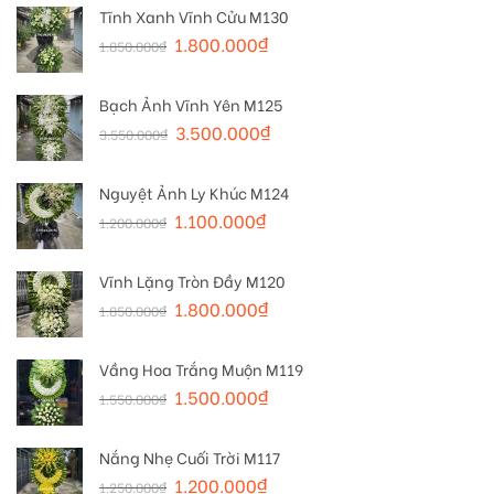
Tĩnh Xanh Vĩnh Cửu M130
1.800.000
₫
1.850.000
₫
Bạch Ảnh Vĩnh Yên M125
3.500.000
₫
3.550.000
₫
Nguyệt Ảnh Ly Khúc M124
1.100.000
₫
1.200.000
₫
Vĩnh Lặng Tròn Đầy M120
1.800.000
₫
1.850.000
₫
Vầng Hoa Trắng Muộn M119
1.500.000
₫
1.550.000
₫
Nắng Nhẹ Cuối Trời M117
1.200.000
₫
1.250.000
₫