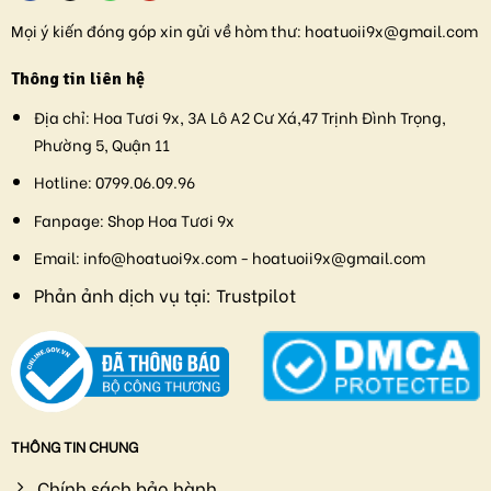
Mọi ý kiến đóng góp xin gửi về hòm thư:
hoatuoii9x@gmail.com
Thông tin liên hệ
Địa chỉ:
Hoa Tươi 9x, 3A Lô A2 Cư Xá,47 Trịnh Đình Trọng,
Phường 5, Quận 11
Hotline:
0799.06.09.96
Fanpage:
Shop Hoa Tươi 9x
Email:
info@hoatuoi9x.com - hoatuoii9x@gmail.com
Phản ảnh dịch vụ tại:
Trustpilot
THÔNG TIN CHUNG
Chính sách bảo hành