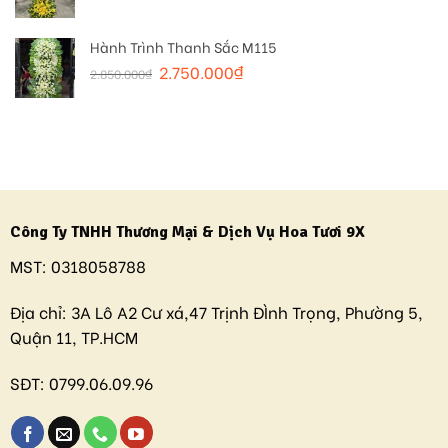
Hành Trình Thanh Sắc M115
2.750.000
₫
2.850.000
₫
Công Ty TNHH Thương Mại & Dịch Vụ Hoa Tươi 9X
MST:
0318058788
Địa chỉ:
3A Lô A2 Cư xá,47 Trịnh ĐÌnh Trọng, Phường 5,
Quận 11, TP.HCM
SĐT:
0799.06.09.96