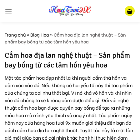
Skip
to
content
Trang chủ
»
Blog Hoa
»
Cắm hoa địa lan nghệ thuật – Sản
phẩm bay bổng từ các tâm hồn yêu hoa
Cắm hoa địa lan nghệ thuật – Sản phẩm
bay bổng từ các tâm hồn yêu hoa
Một tác phẩm hoa đẹp nhất là khi người cắm thả hồn và
cảm xúc vào đó. Nếu không có hai yếu tố này thì tác phẩm
của chúng ta coi như thất bại. Vì nó khá vô hồn và khi nhìn
vào đó chúng ta sẽ không cảm được điều gì. Đối với nghệ
thuật cắm hoa bạn được quyền bay bổng để tạo ra những
mẫu hoa mà mình yêu thích và ưng ý nhất. Tác phẩm ngày
hôm nay cửa hàng hoa tươi 9x muốn giới thiệu đến bạn đó
cách cắm hoa địa lan nghệ thuật. Tuyệt tác này là một làn
gió mới giúp bạn có cái nhìn khác hơn khi thực hiện đam