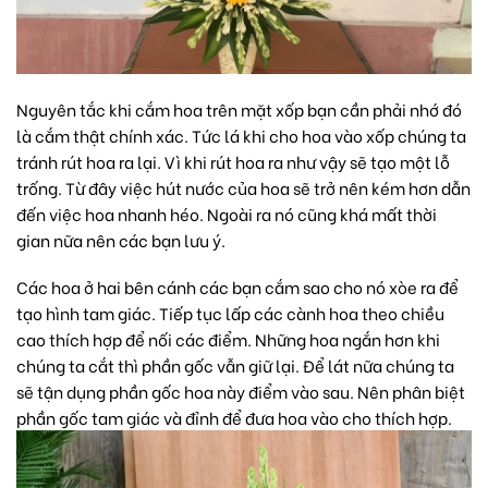
Nguyên tắc khi cắm hoa trên mặt xốp bạn cần phải nhớ đó
là cắm thật chính xác. Tức lá khi cho hoa vào xốp chúng ta
tránh rút hoa ra lại. Vì khi rút hoa ra như vậy sẽ tạo một lỗ
trống. Từ đây việc hút nước của hoa sẽ trở nên kém hơn dẫn
đến việc hoa nhanh héo. Ngoài ra nó cũng khá mất thời
gian nữa nên các bạn lưu ý.
Các hoa ở hai bên cánh các bạn cắm sao cho nó xòe ra để
tạo hình tam giác. Tiếp tục lấp các cành hoa theo chiều
cao thích hợp để nối các điểm. Những hoa ngắn hơn khi
chúng ta cắt thì phần gốc vẫn giữ lại. Để lát nữa chúng ta
sẽ tận dụng phần gốc hoa này điểm vào sau. Nên phân biệt
phần gốc tam giác và đỉnh để đưa hoa vào cho thích hợp.