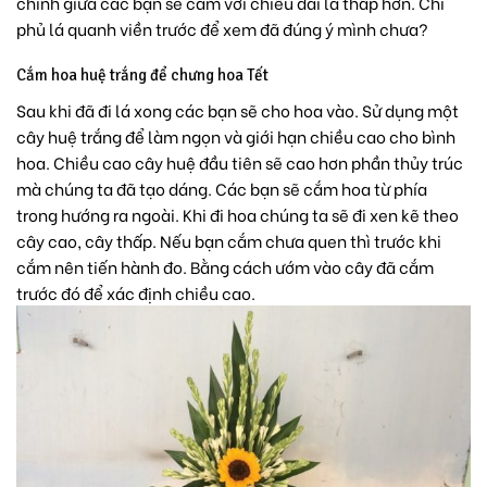
chính giữa các bạn sẽ cắm với chiều dài lá thấp hơn. Chỉ
phủ lá quanh viền trước để xem đã đúng ý mình chưa?
Cắm hoa huệ trắng để chưng hoa Tết
Sau khi đã đi lá xong các bạn sẽ cho hoa vào. Sử dụng một
cây huệ trắng để làm ngọn và giới hạn chiều cao cho bình
hoa. Chiều cao cây huệ đầu tiên sẽ cao hơn phần thủy trúc
mà chúng ta đã tạo dáng. Các bạn sẽ cắm hoa từ phía
trong hướng ra ngoài. Khi đi hoa chúng ta sẽ đi xen kẽ theo
cây cao, cây thấp. Nếu bạn cắm chưa quen thì trước khi
cắm nên tiến hành đo. Bằng cách ướm vào cây đã cắm
trước đó để xác định chiều cao.