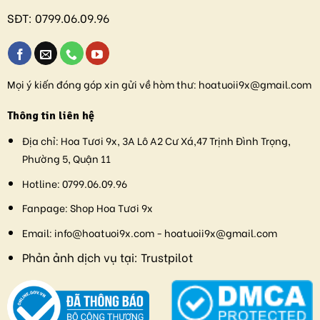
SĐT:
0799.06.09.96
Mọi ý kiến đóng góp xin gửi về hòm thư:
hoatuoii9x@gmail.com
Thông tin liên hệ
Địa chỉ:
Hoa Tươi 9x, 3A Lô A2 Cư Xá,47 Trịnh Đình Trọng,
Phường 5, Quận 11
Hotline:
0799.06.09.96
Fanpage:
Shop Hoa Tươi 9x
Email:
info@hoatuoi9x.com - hoatuoii9x@gmail.com
Phản ảnh dịch vụ tại:
Trustpilot