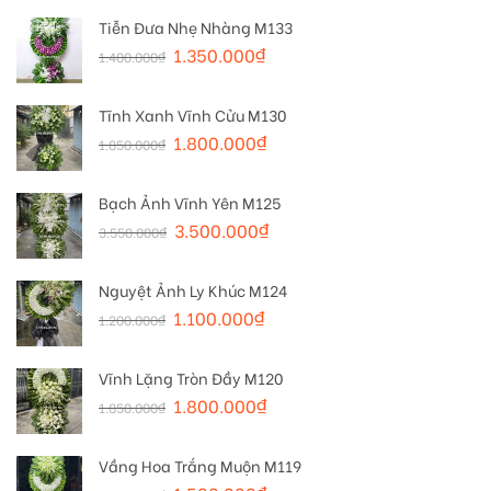
Tiễn Đưa Nhẹ Nhàng M133
1.350.000
₫
1.400.000
₫
Tĩnh Xanh Vĩnh Cửu M130
1.800.000
₫
1.850.000
₫
Bạch Ảnh Vĩnh Yên M125
3.500.000
₫
3.550.000
₫
Nguyệt Ảnh Ly Khúc M124
1.100.000
₫
1.200.000
₫
Vĩnh Lặng Tròn Đầy M120
1.800.000
₫
1.850.000
₫
Vầng Hoa Trắng Muộn M119