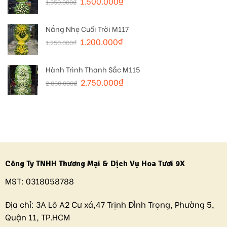
1.500.000
₫
1.550.000
₫
Nắng Nhẹ Cuối Trời M117
1.200.000
₫
1.250.000
₫
Hành Trình Thanh Sắc M115
2.750.000
₫
2.850.000
₫
Công Ty TNHH Thương Mại & Dịch Vụ Hoa Tươi 9X
MST:
0318058788
Địa chỉ:
3A Lô A2 Cư xá,47 Trịnh ĐÌnh Trọng, Phường 5,
Quận 11, TP.HCM