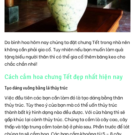
Do bình hoa hôm nay chúng ta đặt chưng Tết trong nhà nên
không cần phải gia cố. Tuy nhiên nếu bạn muốn làm quà
tặng biếu người thân thì có thể gia cố thêm băng keo cho
chắc chắn nhé!
Cách cắm hoa chưng Tết đẹp nhất hiện nay
Tạo dáng vuông bằng lá thủy trúc
Việc đầu tiên các bạn cần làm đó là tạo dáng bằng thân
thủy trúc. Tùy theo ý của bạn mà có thể uốn thủy trúc
thành bất kỳ hình dạng nào đều được. Với cửa hàng thì sẽ
gấp khúc lại cành thủy trúc. Chúng ta cắm là cây cao, cây
thấp và tập trung cắm toàn bộ ở phía sau. Phần trước để lát
chúng ta sẽ cắm hoa. Các bạn cắm khoảng từ 5 – 8 cây