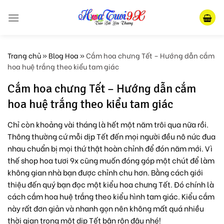
Skip
to
content
Trang chủ
»
Blog Hoa
»
Cắm hoa chưng Tết – Hướng dẫn cắm
hoa huệ trắng theo kiểu tam giác
Cắm hoa chưng Tết – Hướng dẫn cắm
hoa huệ trắng theo kiểu tam giác
Chỉ còn khoảng vài tháng là hết một năm trôi qua nữa rồi.
Thông thường cứ mỗi dịp Tết đến mọi người đều nô nức đua
nhau chuẩn bị mọi thứ thật hoàn chỉnh để đón năm mới. Vì
thế shop hoa tươi 9x cũng muốn đóng góp một chút để làm
không gian nhà bạn được chỉnh chu hơn. Bằng cách giới
thiệu đến quý bạn đọc một kiểu hoa chưng Tết. Đó chính là
cách cắm hoa huệ trắng theo kiểu hình tam giác. Kiểu cắm
này rất đơn giản và nhanh gọn nên không mất quá nhiều
thời gian trong một dịp Tết bận rộn đâu nhé!