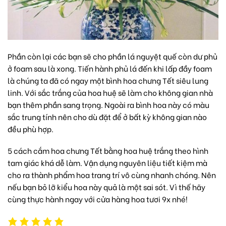
Phần còn lại các bạn sẽ cho phần lá nguyệt quế còn dư phủ
ở foam sau là xong. Tiến hành phủ lá đến khi lấp đầy foam
là chúng ta đã có ngay một bình hoa chưng Tết siêu lung
linh. Với sắc trắng của hoa huệ sẽ làm cho không gian nhà
bạn thêm phần sang trọng. Ngoài ra bình hoa này có màu
sắc trung tính nên cho dù đặt để ở bất kỳ không gian nào
đều phù hợp.
5 cách cắm hoa chưng Tết bằng
hoa huệ trắng
theo hình
tam giác khá dễ làm. Vận dụng nguyên liệu tiết kiệm mà
cho ra thành phẩm hoa trang trí vô cùng nhanh chóng. Nên
nếu bạn bỏ lỡ kiểu hoa này quả là một sai sót. Vì thế hãy
cùng thực hành ngay với cửa hàng hoa tươi 9x nhé!