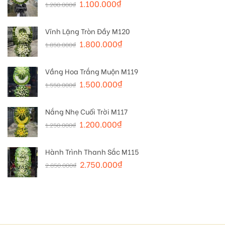
1.100.000
₫
1.200.000
₫
Vĩnh Lặng Tròn Đầy M120
1.800.000
₫
1.850.000
₫
Vầng Hoa Trắng Muộn M119
1.500.000
₫
1.550.000
₫
Nắng Nhẹ Cuối Trời M117
1.200.000
₫
1.250.000
₫
Hành Trình Thanh Sắc M115
2.750.000
₫
2.850.000
₫