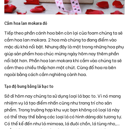
Cắm hoa lan mokara đỏ
Tiếp theo phần cánh hoa bên còn lại của foam chúng ta sẽ
cắm hoa lan mokara. 2 hoa mà chúng ta đang điểm vào
mặc dù khá nổi bật. Nhưng đây là một trong những hoa phụ
giúp sản phẩm hoa chúc mừng ngày hôm nay thêm phần
nổi bật hơn. Phần hoa lan mokara khi cắm vào chúng ta sẽ
cắm theo chiều thấp hơn một chút. Cũng đổ hoa ra bên
ngoài bằng cách cắm nghiêng cành hoa.
Tạo độ bung bằng lá bạc to
Sở dĩ hôm nay chúng ta sử dụng loại lá bạc to. Vì nó mang
nhiệm vụ lá tạo điểm nhấn cũng như trang trí cho sản
phẩm. Trong trường hợp khu vực bạn không có loại lá này
có thể thay thế bằng các loại lá có hình dáng dài tương tự.
Có thể kể đến như lá mimosa, lá đuôi chồn, lá tùng nho,…