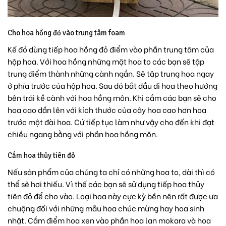
Cho hoa hồng đỏ vào trung tâm foam
Kế đó dùng tiếp hoa hồng đỏ điểm vào phần trung tâm của
hộp hoa. Với hoa hồng những mặt hoa to các bạn sẽ tập
trung điểm thành những cành ngắn. Sẽ tập trung hoa ngay
ở phía trước của hộp hoa. Sau đó bắt đầu đi hoa theo hướng
bên trái kề cành với hoa hồng môn. Khi cắm các bạn sẽ cho
hoa cao dần lên với kích thước của cây hoa cao hơn hoa
trước một đài hoa. Cứ tiếp tục làm như vậy cho đến khi đạt
chiều ngang bằng với phần hoa hồng môn.
Cắm hoa thủy tiên đỏ
Nếu sản phẩm của chúng ta chỉ có những hoa to, dài thì có
thể sẽ hơi thiếu. Vì thế các bạn sẽ sử dụng tiếp hoa thủy
tiên đỏ để cho vào. Loại hoa này cực kỳ bền nên rất được ưa
chuộng đối với những mẫu hoa chúc mừng hay
hoa sinh
nhật
. Cắm điểm hoa xen vào phần hoa lan mokara và hoa