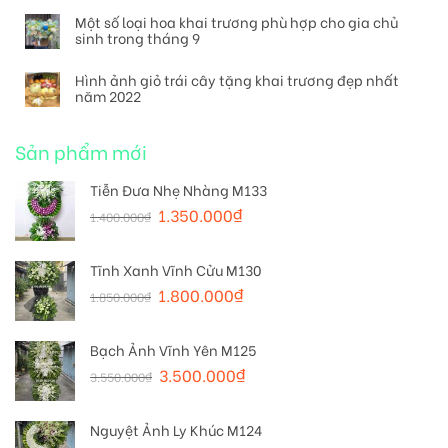
Một số loại hoa khai trương phù hợp cho gia chủ
sinh trong tháng 9
Hình ảnh giỏ trái cây tặng khai trương đẹp nhất
năm 2022
Sản phẩm mới
Tiễn Đưa Nhẹ Nhàng M133
1.350.000
₫
1.400.000
₫
Tĩnh Xanh Vĩnh Cửu M130
1.800.000
₫
1.850.000
₫
Bạch Ảnh Vĩnh Yên M125
3.500.000
₫
3.550.000
₫
Nguyệt Ảnh Ly Khúc M124