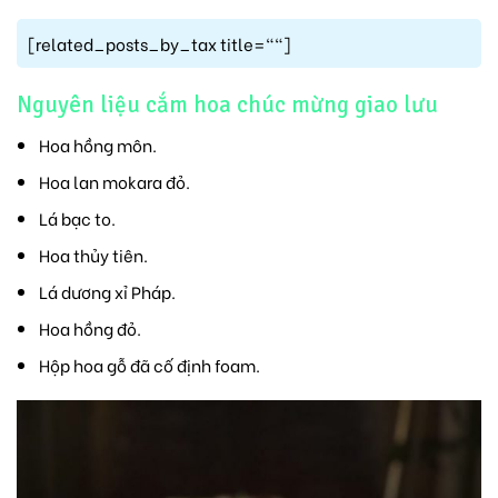
[related_posts_by_tax title=""]
Nguyên liệu cắm hoa chúc mừng giao lưu
Hoa hồng môn.
Hoa lan mokara đỏ.
Lá bạc to.
Hoa thủy tiên.
Lá dương xỉ Pháp.
Hoa hồng đỏ.
Hộp hoa gỗ đã cố định foam.