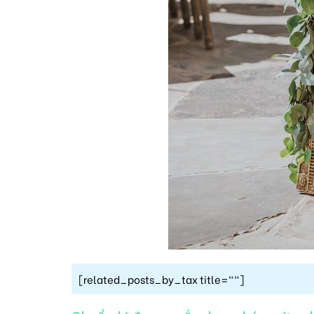
[related_posts_by_tax title=""]