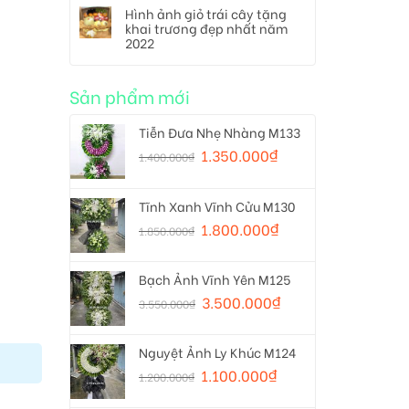
Hình ảnh giỏ trái cây tặng
khai trương đẹp nhất năm
2022
Sản phẩm mới
Tiễn Đưa Nhẹ Nhàng M133
1.350.000
₫
1.400.000
₫
Tĩnh Xanh Vĩnh Cửu M130
1.800.000
₫
1.850.000
₫
Bạch Ảnh Vĩnh Yên M125
3.500.000
₫
3.550.000
₫
Nguyệt Ảnh Ly Khúc M124
1.100.000
₫
1.200.000
₫