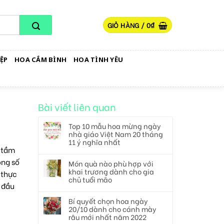
GIỎ HÀNG /
0
₫
ỆP
HOA CẮM BÌNH
HOA TÌNH YÊU
Bài viết liên quan
Top 10 mẫu hoa mừng ngày
nhà giáo Việt Nam 20 tháng
11 ý nghĩa nhất
u tầm
ong số
Món quà nào phù hợp với
khai trương dành cho gia
 thực
chủ tuổi mão
t đầu
Bí quyết chọn hoa ngày
20/10 dành cho cánh mày
râu mới nhất năm 2022