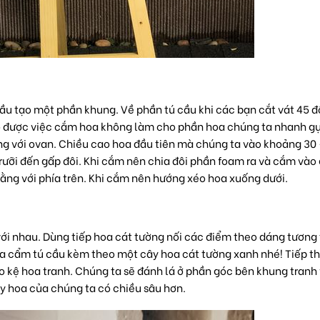
ầu tạo một phần khung. Về phần tú cầu khi các bạn cắt vát 45 độ
o được việc cắm hoa không làm cho phần hoa chúng ta nhanh g
g với ovan. Chiều cao hoa đầu tiên mà chúng ta vào khoảng 30
rưỡi đến gấp đôi. Khi cắm nên chia đôi phần foam ra và cắm vào 
ằng với phía trên. Khi cắm nên hướng xéo hoa xuống dưới.
với nhau. Dùng tiếp hoa cát tường nối các điểm theo dáng tương
a cẩm tú cầu kèm theo một cây hoa cát tường xanh nhé! Tiếp t
 kệ hoa tranh. Chúng ta sẽ đánh lá ở phần góc bên khung tranh 
ậy hoa của chúng ta có chiều sâu hơn.