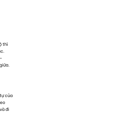
 thì
ục.
 –
giữa.
 tự của
heo
và đi