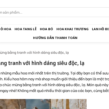
IỎ HOA
HOA TANG LỄ
HOA BÓ
HOA KHAI TRƯƠNG
LAN HỒ ĐI
HƯỚNG DẪN THANH TOÁN
g bằng tranh với hình dáng siêu độc, lạ
 tranh với hình dáng siêu độc, lạ
h những mẫu hoa mới nhất trên thị trường. Tại đây bạn có thể sư
h. Kiểu hoa hôm nay mà shop muốn giới thiệu đến bạn là một tr
a chúc mừng bằng tranh với hình dáng siêu độc, lạ. Món quà này
m ngay nhé! Không mất quá nhiều thời gian của các bạn, cùng bắ