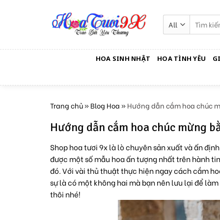
Skip
to
Tìm
kiếm:
content
HOA SINH NHẬT
HOA TÌNH YÊU
G
Trang chủ
»
Blog Hoa
»
Hướng dẫn cắm hoa chúc mừn
Hướng dẫn cắm hoa chúc mừng bằng
Shop hoa tươi 9x là lò chuyên sản xuất và ấn địn
được một số mẫu hoa ấn tượng nhất trên hành tin
đó. Với vài thủ thuật thực hiện ngay cách cắm ho
sự là có một không hai mà bạn nên lưu lại để là
thôi nhé!