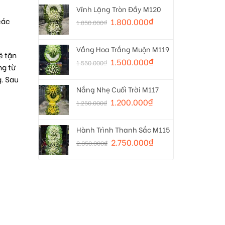
Vĩnh Lặng Tròn Đầy M120
các
1.800.000
₫
1.850.000
₫
Vầng Hoa Trắng Muộn M119
ẽ tận
1.500.000
₫
1.550.000
₫
ng từ
. Sau
Nắng Nhẹ Cuối Trời M117
1.200.000
₫
1.250.000
₫
Hành Trình Thanh Sắc M115
2.750.000
₫
2.850.000
₫