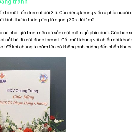
bằng tranh
n bị một tấm format dài 3 li. Còn riêng khung viền ở phía ngoài 
ới kích thước tương ứng là ngang 30 x dài 1m2.
là nó nhái giá tranh nên có sẵn một mâm gỗ phía dưới. Các bạn s
ải cắt bỏ đi một đoạn format. Cắt một khung với chiều dài khoả
mat để khi chúng ta cắm lên nó không ảnh hưởng đến phần khung