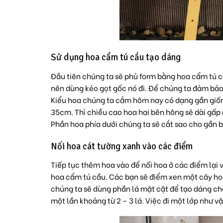
Sử dụng hoa cẩm tú cầu tạo dáng
Đầu tiên chúng ta sẽ phủ form bằng hoa cẩm tú c
nên dùng kéo gọt gốc nó đi. Để chúng ta đảm bả
Kiểu hoa chúng ta cắm hôm nay có dạng gần giốn
35cm. Thì chiều cao hoa hai bên hông sẽ dài gấp 
Phần hoa phía dưới chúng ta sẽ cắt sao cho gần b
Nối hoa cát tường xanh vào các điểm
Tiếp tục thêm hoa vào để nối hoa ở các điểm lại 
hoa cẩm tú cầu. Các bạn sẽ điểm xen một cây ho
chúng ta sẽ dùng phần lá mật cật để tạo dáng cho
một lần khoảng từ 2 – 3 lá. Việc đi một lớp như v