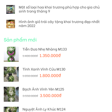
Một số loại hoa khai trương phù hợp cho gia chủ
sinh trong tháng 9
Hình ảnh giỏ trái cây tặng khai trương đẹp nhất
năm 2022
Sản phẩm mới
Tiễn Đưa Nhẹ Nhàng M133
1.350.000
₫
1.400.000
₫
Tĩnh Xanh Vĩnh Cửu M130
1.800.000
₫
1.850.000
₫
Bạch Ảnh Vĩnh Yên M125
3.500.000
₫
3.550.000
₫
Nguyệt Ảnh Ly Khúc M124