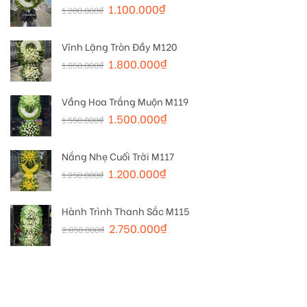
1.100.000
₫
1.200.000
₫
Vĩnh Lặng Tròn Đầy M120
1.800.000
₫
1.850.000
₫
Vầng Hoa Trắng Muộn M119
1.500.000
₫
1.550.000
₫
Nắng Nhẹ Cuối Trời M117
1.200.000
₫
1.250.000
₫
Hành Trình Thanh Sắc M115
2.750.000
₫
2.850.000
₫