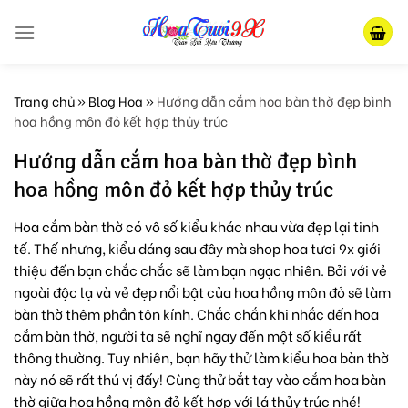
Skip
to
content
Trang chủ
»
Blog Hoa
»
Hướng dẫn cắm hoa bàn thờ đẹp bình
hoa hồng môn đỏ kết hợp thủy trúc
Hướng dẫn cắm hoa bàn thờ đẹp bình
hoa hồng môn đỏ kết hợp thủy trúc
Hoa cắm bàn thờ có vô số kiểu khác nhau vừa đẹp lại tinh
tế. Thế nhưng, kiểu dáng sau đây mà shop hoa tươi 9x giới
thiệu đến bạn chắc chắc sẽ làm bạn ngạc nhiên. Bởi với vẻ
ngoài độc lạ và vẻ đẹp nổi bật của hoa hồng môn đỏ sẽ làm
bàn thờ thêm phần tôn kính. Chắc chắn khi nhắc đến hoa
cắm bàn thờ, người ta sẽ nghĩ ngay đến một số kiểu rất
thông thường. Tuy nhiên, bạn hãy thử làm kiểu hoa bàn thờ
này nó sẽ rất thú vị đấy! Cùng thử bắt tay vào cắm hoa bàn
thờ giữa hoa hồng môn đỏ kết hợp với lá thủy trúc nhé!