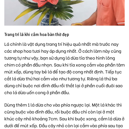
Trang trí lá khi cắm hoa bàn thờ đẹp
Lá chính là vật dụng trang trí hiệu quả nhất mà trước nay
các shop hoa tươi hay áp dụng nhất. Ở cách làm này cũng
tương tự như vậy, bạn sử dụng lá dừa tỉa theo hình lông
chim có phần đầu nhọn. Sau khi tỉa xong cắm vào phần tâm
mút xốp, dùng tay bẻ lá để tạo độ cong nhất định. Tiếp tục
cắt lá dừa thứ hai cắm vào như tương tự. Riêng lá thứ ba
dùng chỉ buộc nơi đỉnh đầu rồi thắt lại ở phần cuối đuôi sao
cho lá dừa uốn cong ở phần đầu.
Dùng thêm 1 lá dừa cho vào phía ngược lại. Một lá khác thì
cũng buộc vào đỉnh đầu, rồi buộc đầu chỉ còn lại ở một
khúc cây nhỏ khoảng 7cm. Sau khi buộc xong, cắm lá dừa ở
dưới đế mút xốp. Đầu cây nhỏ còn lại cắm vào phía sau tạo