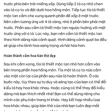
trước phía bên trái miếng xốp. Dùng tiếp 2 lá cọ nhỏ chen
vào lá cọ to và đặt dưới hoa hồng môn. Tiếp tục tỉa lá thiết
mộc lan cắm che xung quanh phần đế xốp ở mặt trước.
Nên cắm tương ứng với 4 lá vàng, nhỏ ở phần bên phải mặt
trước. Phần sau cắm lá thiết mộc lan ngược hướng với mặt
trước ứng với 6 lá. Lúc này, bạn nên cắm lá thiết mộc lan
theo hình dáng nửa cánh quạt. Hình dáng cánh quạt bo đều
sẽ giúp cho bình hoa sang trọng và hài hòa hơn.
Hoàn thành cắm hoa bàn thờ đẹp
Sau khi cắm xong, tỉa lá thiết mộc lan nhỏ hơn cắm vào
bên trong phần hoa hồng môn. Tỉa một lá cọ to nữa cắm
vào mặt còn lại của phần sau nữa là hoàn thành. Ở các
bước này, tùy theo sự tư duy và sáng tạo của bạn có thể đổi
kiểu lá hay hoa khác nhau. Hoặc cũng có thể thay đổi kiểu
dáng mà bạn thích nhất nhé! Bạn có thể dùng riêng cho
mình các phụ kiện trang trí khác. Hay kết hợp nhiều loại
hoa khác nhau, giúp bàn thờ của nhà bạn luôn đẹp mắt