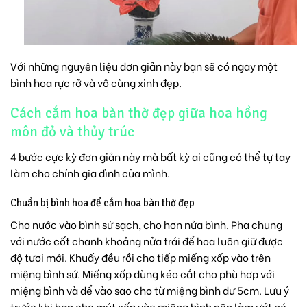
Với những nguyên liệu đơn giản này bạn sẽ có ngay một
bình hoa rực rỡ và vô cùng xinh đẹp.
Cách cắm hoa bàn thờ đẹp giữa hoa hồng
môn đỏ và thủy trúc
4 bước cực kỳ đơn giản này mà bất kỳ ai cũng có thể tự tay
làm cho chính gia đình của mình.
Chuẩn bị bình hoa để cắm hoa bàn thờ đẹp
Cho nước vào bình sứ sạch, cho hơn nửa bình. Pha chung
với nước cốt chanh khoảng nửa trái để hoa luôn giữ được
độ tươi mới. Khuấy đều rồi cho tiếp miếng xốp vào trên
miệng bình sứ. Miếng xốp dùng kéo cắt cho phù hợp với
miệng bình và để vào sao cho từ miệng bình dư 5cm. Lưu ý
trước khi bạn cho mút xốp vào miệng bình nên làm ướt nó.