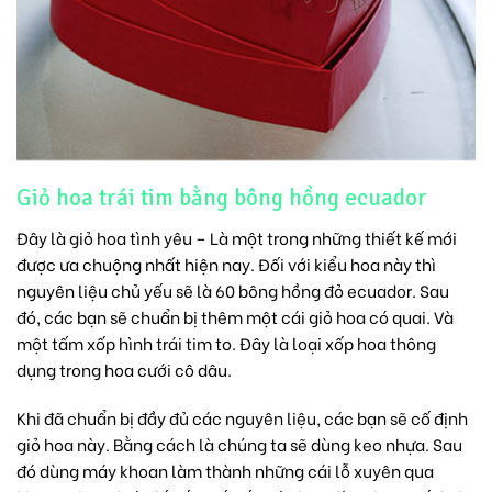
Giỏ hoa trái tim bằng bông hồng ecuador
Đây là giỏ hoa tình yêu – Là một trong những thiết kế mới
được ưa chuộng nhất hiện nay. Đối với kiểu hoa này thì
nguyên liệu chủ yếu sẽ là 60 bông hồng đỏ ecuador. Sau
đó, các bạn sẽ chuẩn bị thêm một cái giỏ hoa có quai. Và
một tấm xốp hình trái tim to. Đây là loại xốp hoa thông
dụng trong
hoa cưới cô dâu
.
Khi đã chuẩn bị đầy đủ các nguyên liệu, các bạn sẽ cố định
giỏ hoa này. Bằng cách là chúng ta sẽ dùng keo nhựa. Sau
đó dùng máy khoan làm thành những cái lỗ xuyên qua