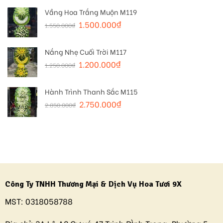
Vầng Hoa Trắng Muộn M119
1.500.000
₫
1.550.000
₫
Nắng Nhẹ Cuối Trời M117
1.200.000
₫
1.250.000
₫
Hành Trình Thanh Sắc M115
2.750.000
₫
2.850.000
₫
Công Ty TNHH Thương Mại & Dịch Vụ Hoa Tươi 9X
MST:
0318058788