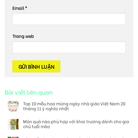
Email
*
Trang web
Bài viết liên quan
Top 10 mẫu hoa mừng ngày nhà giáo Việt Nam 20
tháng 11 ý nghĩa nhất
Món quà nào phù hợp với khai trương dành cho gia
chủ tuổi mão