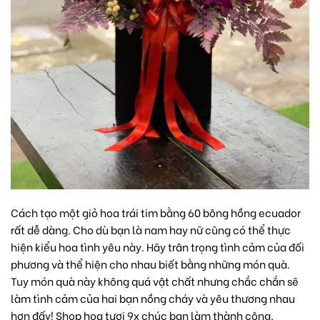
Cách tạo một giỏ hoa trái tim bằng 60 bông hồng ecuador
rất dễ dàng. Cho dù bạn là nam hay nữ cũng có thể thực
hiện kiểu hoa tình yêu này. Hãy trân trọng tình cảm của đối
phương và thể hiện cho nhau biết bằng những món quà.
Tuy món quà này không quá vật chất nhưng chắc chắn sẽ
làm tình cảm của hai bạn nồng cháy và yêu thương nhau
hơn đấy!
Shop hoa tươi 9x
chúc bạn làm thành công.