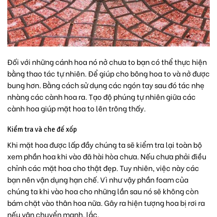
Đối với những cánh hoa nó nở chưa to bạn có thể thực hiện
bằng thao tác tự nhiên. Để giúp cho bông hoa to và nở được
bung hơn. Bằng cách sử dụng các ngón tay sau đó tác nhẹ
nhàng các cành hoa ra. Tạo độ phúng tự nhiên giữa các
cành hoa giúp mặt hoa to lên trông thấy.
Kiểm tra và che đế xốp
Khi mặt hoa được lấp đầy chúng ta sẽ kiểm tra lại toàn bộ
xem phần hoa khi vào đã hài hòa chưa. Nếu chưa phải điều
chỉnh các mặt hoa cho thật đẹp. Tuy nhiên, việc này các
bạn nên vận dụng hạn chế. Vì như vậy phần foam của
chúng ta khi vào hoa cho những lần sau nó sẽ không còn
bám chặt vào thân hoa nữa. Gây ra hiện tượng hoa bị rơi ra
nếu vận chuyển mạnh, lắc.