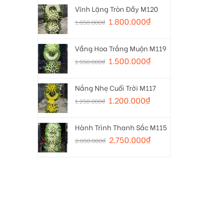
Vĩnh Lặng Tròn Đầy M120
1.800.000
₫
1.850.000
₫
Vầng Hoa Trắng Muộn M119
1.500.000
₫
1.550.000
₫
Nắng Nhẹ Cuối Trời M117
1.200.000
₫
1.250.000
₫
Hành Trình Thanh Sắc M115
2.750.000
₫
2.850.000
₫