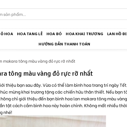
IỎ HOA
HOA TANG LỄ
HOA BÓ
HOA KHAI TRƯƠNG
LAN HỒ ĐI
HƯỚNG DẪN THANH TOÁN
n mokara tông màu vàng đỏ rực rỡ nhất
ra tông màu vàng đỏ rực rỡ nhất
i thiệu bạn sau đây. Vừa có thể làm bình hoa trang trí ngày Tết
húc mừng khai trương tặng các chiến hữu thân thiết. Nếu bạn t
 không chỉ giới thiệu đến bạn bình hoa lan mokara tông màu vàng
 tần tật cách cắm bình hoa này hoàn chỉnh. Không mất nhiều thời
g nhé!