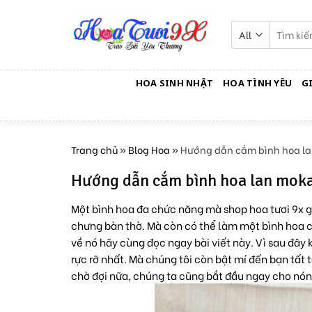
Skip
to
Tìm
kiếm:
content
HOA SINH NHẬT
HOA TÌNH YÊU
G
Trang chủ
»
Blog Hoa
»
Hướng dẫn cắm bình hoa la
Hướng dẫn cắm bình hoa lan moka
Một bình hoa đa chức năng mà shop hoa tươi 9x giớ
chưng bàn thờ. Mà còn có thể làm một bình hoa c
về nó hãy cùng đọc ngay bài viết này. Vì sau đây
rực rỡ nhất. Mà chúng tôi còn bật mí đến bạn tất
chờ đợi nữa, chúng ta cũng bắt đầu ngay cho nón