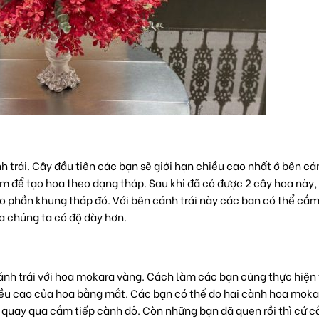
 trái. Cây đầu tiên các bạn sẽ giới hạn chiều cao nhất ở bên cán
m để tạo hoa theo dạng tháp. Sau khi đã có được 2 cây hoa này, 
o phần khung tháp đó. Với bên cánh trái này các bạn có thể cắ
a chúng ta có độ dày hơn.
ánh trái với hoa mokara vàng. Cách làm các bạn cũng thực hiện
ều cao của hoa bằng mắt. Các bạn có thể đo hai cành hoa moka
 quay qua cắm tiếp cành đỏ. Còn những bạn đã quen rồi thì cứ 