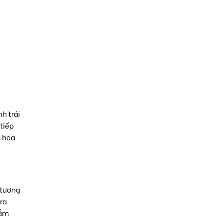
h trái
tiếp
m hoa
 tương
ra
cắm