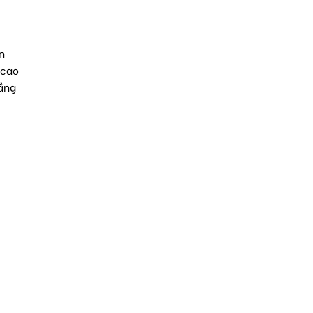
n
 cao
tầng