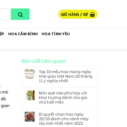
GIỎ HÀNG /
0
₫
ỆP
HOA CẮM BÌNH
HOA TÌNH YÊU
Bài viết liên quan
Top 10 mẫu hoa mừng ngày
nhà giáo Việt Nam 20 tháng
11 ý nghĩa nhất
,
ò mò
Món quà nào phù hợp với
khai trương dành cho gia
 đỏ
chủ tuổi mão
 gian
Bí quyết chọn hoa ngày
20/10 dành cho cánh mày
râu mới nhất năm 2022