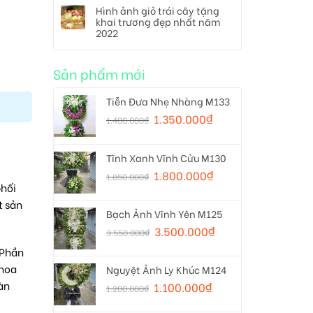
Hình ảnh giỏ trái cây tặng
khai trương đẹp nhất năm
2022
Sản phẩm mới
Tiễn Đưa Nhẹ Nhàng M133
1.350.000
₫
1.400.000
₫
Tĩnh Xanh Vĩnh Cửu M130
1.800.000
₫
1.850.000
₫
phối
t sản
Bạch Ảnh Vĩnh Yên M125
3.500.000
₫
3.550.000
₫
 Phần
hoa
Nguyệt Ảnh Ly Khúc M124
àn
1.100.000
₫
1.200.000
₫