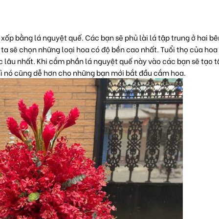
xốp bằng lá nguyệt quế. Các bạn sẽ phủ lài lá tập trung ở hai bê
ta sẽ chọn những loại hoa có độ bền cao nhất. Tuổi thọ của hoa
 lâu nhất. Khi cắm phần lá nguyệt quế này vào các bạn sẽ tạo 
hì nó cũng dễ hơn cho những bạn mới bắt đầu cắm hoa.