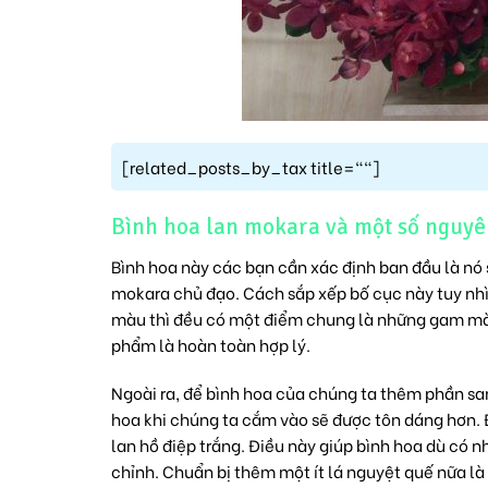
[related_posts_by_tax title=""]
Bình hoa lan mokara và một số nguyê
Bình hoa này các bạn cần xác định ban đầu là nó 
mokara chủ đạo. Cách sắp xếp bố cục này tuy nhì
màu thì đều có một điểm chung là những gam màu
phẩm là hoàn toàn hợp lý.
Ngoài ra, để bình hoa của chúng ta thêm phần san
hoa khi chúng ta cắm vào sẽ được tôn dáng hơn. 
lan hồ điệp
trắng. Điều này giúp bình hoa dù có 
chỉnh. Chuẩn bị thêm một ít lá nguyệt quế nữa là