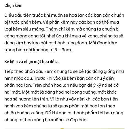
Chọn kẽm
Điều đầu tiên trước khi muốn se hoa lan các bạn cần chuẩn
bị trước phần kẽm. Về phần kẽm này các bạn có thể mua
loại kẽm siêu mỏng. Thậm chí kẽm mà chúng ta chuẩn bị
càng mỏng càng tốt nhé! Sau khi mua về xong, chúng ta sẽ
dùng kìm hay kéo cắt ra thành từng đoạn. Mỗi đoạn kẽm
trung bình dài khoảng từ 8 – 9cm.
Bẻ kẽm và chọn mặt hoa để se
Tiếp theo phần đầu kẽm chúng ta sẽ bẻ tạo dáng giống như
hình móc câu. Trước khi vào sẽ kẽm bạn cần chú ý đến
phần hoa lan. Trên phần hoa lan nếu bạn để ý kỹ nó sẽ có
hai mặt. Một mặt là dáng hoa hơi cong xuống, mặt khác
hoa sẽ hướng lên trên. Vì là như vậy nên khi các bạn tiến
hành vào kẽm chúng ta sẽ quay phần mặt hoa lan theo
chiều hướng xuống. Để khi cho ra thành phẩm thì hoa cũng
chúng ta theo dáng bo xuống sẽ đẹp hơn.