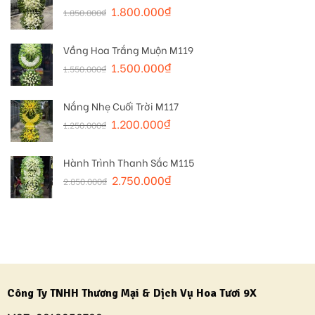
1.800.000
₫
1.850.000
₫
Vầng Hoa Trắng Muộn M119
1.500.000
₫
1.550.000
₫
Nắng Nhẹ Cuối Trời M117
1.200.000
₫
1.250.000
₫
Hành Trình Thanh Sắc M115
2.750.000
₫
2.850.000
₫
Công Ty TNHH Thương Mại & Dịch Vụ Hoa Tươi 9X