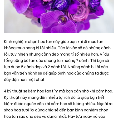
Kinh nghiệm chọn hoa lan này giúp bạn khi đi mua lan
không mua hàng bị lỗi nhiều. Tức là vẫn sẽ có những cành
lỗi, tuy nhiên những cành đẹp mang tỉ số nhiều hơn. Ví dụ
tổng cộng bó lan của chúng ta khoảng 7 cành. Thì bạn sẽ
lựa được 5 cành đẹp và 2 cành lỗi. Những cành bị lỗi các
bạn vẫn tiến hành sẽ để giúp bình hoa của chúng ta được
đầy đặn hơn một chút.
4 kỹ thuật se kẽm hoa lan tím mà bạn cần nhớ khi cắm hoa.
Kỹ thuật này mang đến nhiều lợi ích đó là giúp bạn tiết
kiệm được nguồn vốn khi cắm hoa số lượng nhiều. Ngoài ra,
shop hoa tươi 9x
cũng chia sẻ đến bạn kinh nghiệm chọn
hoa lan sao cho đẹp và đúng nhất. Hãy lưu ngay nó vào