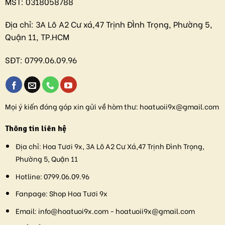
MST:
0318058788
Địa chỉ:
3A Lô A2 Cư xá,47 Trịnh ĐÌnh Trọng, Phường 5,
Quận 11, TP.HCM
SĐT:
0799.06.09.96
Mọi ý kiến đóng góp xin gửi về hòm thư:
hoatuoii9x@gmail.com
Thông tin liên hệ
Địa chỉ:
Hoa Tươi 9x, 3A Lô A2 Cư Xá,47 Trịnh Đình Trọng,
Phường 5, Quận 11
Hotline:
0799.06.09.96
Fanpage:
Shop Hoa Tươi 9x
Email:
info@hoatuoi9x.com - hoatuoii9x@gmail.com