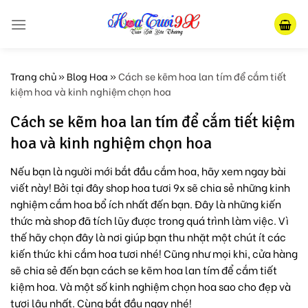
Skip
to
content
Trang chủ
»
Blog Hoa
»
Cách se kẽm hoa lan tím để cắm tiết
kiệm hoa và kinh nghiệm chọn hoa
Cách se kẽm hoa lan tím để cắm tiết kiệm
hoa và kinh nghiệm chọn hoa
Nếu bạn là người mới bắt đầu cắm hoa, hãy xem ngay bài
viết này! Bởi tại đây shop hoa tươi 9x sẽ chia sẻ những kinh
nghiệm cắm hoa bổ ích nhất đến bạn. Đây là những kiến
thức mà shop đã tích lũy được trong quá trình làm việc. Vì
thế hãy chọn đây là nơi giúp bạn thu nhặt một chút ít các
kiến thức khi cắm hoa tươi nhé! Cũng như mọi khi, cửa hàng
sẽ chia sẻ đến bạn cách se kẽm hoa lan tím để cắm tiết
kiệm hoa. Và một số kinh nghiệm chọn hoa sao cho đẹp và
tươi lâu nhất. Cùng bắt đầu ngay nhé!