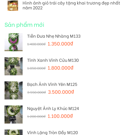
Hình ảnh giỏ trái cây tặng khai trương đẹp nhất
năm 2022
Sản phẩm mới
Tiễn Đưa Nhẹ Nhàng M133
1.350.000
₫
1.400.000
₫
Tĩnh Xanh Vĩnh Cửu M130
1.800.000
₫
1.850.000
₫
Bạch Ảnh Vĩnh Yên M125
3.500.000
₫
3.550.000
₫
Nguyệt Ảnh Ly Khúc M124
1.100.000
₫
1.200.000
₫
Vĩnh Lặng Tròn Đầy M120