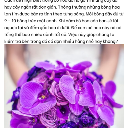
hay cây ngắn rất đơn giản. Thông thường những bông hoa
lan tím được bán ra tính theo từng bông. Mỗi bông đầy đủ từ
9 – 10 bông trên một cành. Khi cầm bó hoa các bạn sẽ lật
ngược lại và đếm gốc hoa ở dưới. Để xem bó hoa này nó có
tổng thể bao nhiêu cành tất cả. Việc này giúp chúng ta
kiểm tra bên trong đó có độn nhiều hàng nhỏ hay không?