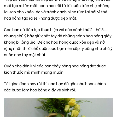
mới tạo ra lên một cánh hoa rồi từ từ cuộn tròn nhẹ nhàng
lại sao cho khéo léo và tránh cánh bị co rúm lại bởi vì thế
hoa hồng tạo ra sẽ không được đẹp mắt.
Các bạn cứ tiếp tục thực hiện với các cánh thứ 2, thứ 3…
nhưng chú ý hãy giữ chặt tay để những cánh hoa hồng giấy
không bị lỏng lẻo. Để cho hoa hồng được xòe đẹp và nở
rộng nhất thì ở chỗ cuộn các bạn nên xếp ly cũng như chú ý
cuộn nhẹ tay một chút.
Cuộn cho đến khi các bạn thấy bông hoa hồng đạt được
kích thước mà mình mong muốn.
Tới giao đoạn này rồi thì các bạn đã gần như hoàn chỉnh
các bước làm hoa bằng giấy vệ sinh rồi.