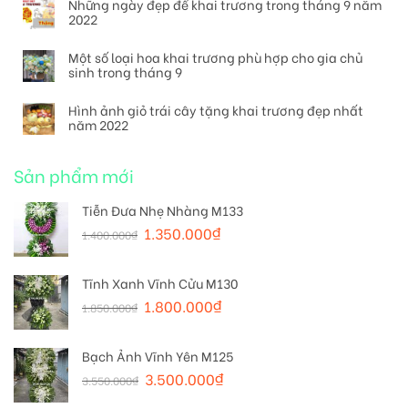
Những ngày đẹp để khai trương trong tháng 9 năm
2022
Một số loại hoa khai trương phù hợp cho gia chủ
sinh trong tháng 9
Hình ảnh giỏ trái cây tặng khai trương đẹp nhất
năm 2022
Sản phẩm mới
Tiễn Đưa Nhẹ Nhàng M133
1.350.000
₫
1.400.000
₫
Tĩnh Xanh Vĩnh Cửu M130
1.800.000
₫
1.850.000
₫
Bạch Ảnh Vĩnh Yên M125
3.500.000
₫
3.550.000
₫