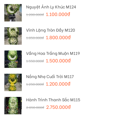
Nguyệt Ảnh Ly Khúc M124
1.100.000
₫
1.200.000
₫
Vĩnh Lặng Tròn Đầy M120
1.800.000
₫
1.850.000
₫
Vầng Hoa Trắng Muộn M119
1.500.000
₫
1.550.000
₫
Nắng Nhẹ Cuối Trời M117
1.200.000
₫
1.250.000
₫
Hành Trình Thanh Sắc M115
2.750.000
₫
2.850.000
₫