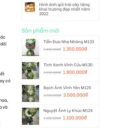
Hình ảnh giỏ trái cây tặng
khai trương đẹp nhất năm
2022
Sản phẩm mới
các
Tiễn Đưa Nhẹ Nhàng M133
 dõi
1.350.000
₫
1.400.000
₫
Tĩnh Xanh Vĩnh Cửu M130
1.800.000
₫
1.850.000
₫
iết
nay có
Bạch Ảnh Vĩnh Yên M125
3.500.000
₫
3.550.000
₫
hoa,
a và
Nguyệt Ảnh Ly Khúc M124
1.100.000
₫
1.200.000
₫