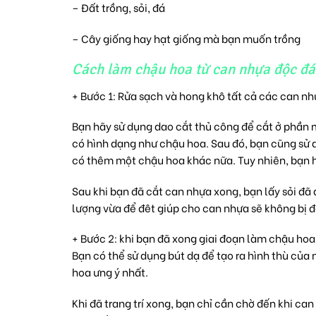
– Đất trồng, sỏi, đá
– Cây giống hay hạt giống mà bạn muốn trồng
Cách làm chậu hoa từ can nhựa độc đá
+ Bước 1: Rửa sạch và hong khô tất cả các can nh
Bạn hãy sử dụng dao cắt thủ công để cắt ở phần
có hình dạng như chậu hoa. Sau đó, bạn cũng sử 
có thêm một chậu hoa khác nữa. Tuy nhiên, bạn h
Sau khi bạn đã cắt can nhựa xong, bạn lấy sỏi đã 
lượng vừa để đêt giúp cho can nhựa sẽ không bị đ
+ Bước 2: khi bạn đã xong giai đoạn làm chậu hoa 
Bạn có thể sử dụng bút dạ để tạo ra hình thù của
hoa ưng ý nhất.
Khi đã trang trí xong, bạn chỉ cần chờ đến khi ca