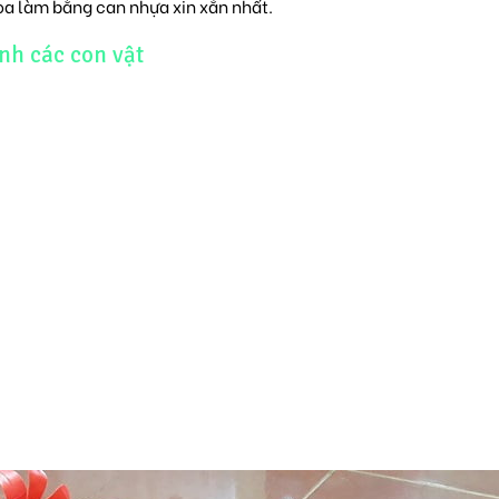
oa làm bằng can nhựa xin xắn nhất.
nh các con vật