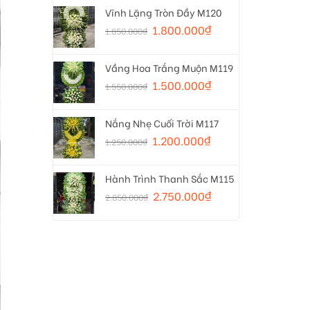
Vĩnh Lặng Tròn Đầy M120
1.800.000
₫
1.850.000
₫
Vầng Hoa Trắng Muộn M119
1.500.000
₫
1.550.000
₫
Nắng Nhẹ Cuối Trời M117
1.200.000
₫
1.250.000
₫
Hành Trình Thanh Sắc M115
2.750.000
₫
2.850.000
₫