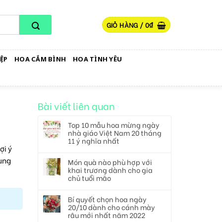
GIỎ HÀNG /
0
₫
ỆP
HOA CẮM BÌNH
HOA TÌNH YÊU
Bài viết liên quan
Top 10 mẫu hoa mừng ngày
nhà giáo Việt Nam 20 tháng
11 ý nghĩa nhất
ợi ý
ùng
Món quà nào phù hợp với
khai trương dành cho gia
chủ tuổi mão
Bí quyết chọn hoa ngày
20/10 dành cho cánh mày
râu mới nhất năm 2022