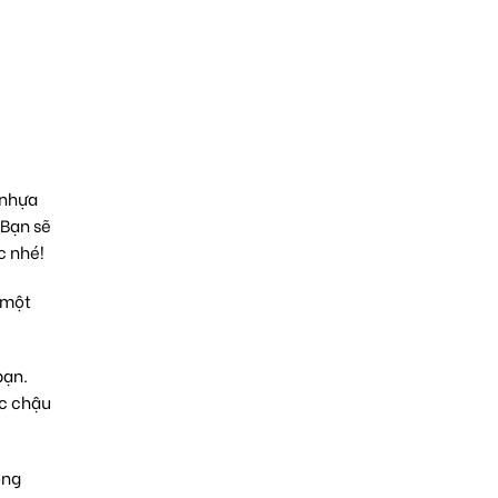
 nhựa
 Bạn sẽ
c nhé!
 một
bạn.
ợc chậu
ồng