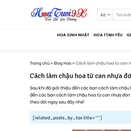
Skip
to
Tìm
kiếm:
content
HOA SINH NHẬT
HOA TÌNH YÊU
G
Trang chủ
»
Blog Hoa
»
Cách làm chậu hoa từ can 
Cách làm chậu hoa từ can nhựa đ
Sau khi đã giới thiệu đến các bạn cách làm chậu 
đến các bạn cách làm chậu hoa từ can nhựa đơn 
theo dõi ngay sau đây nhé!
[related_posts_by_tax title=""]