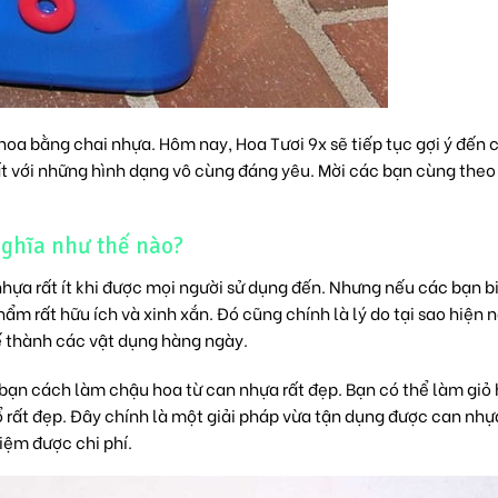
hoa bằng chai nhựa. Hôm nay, Hoa Tươi 9x sẽ tiếp tục gợi ý đến 
 với những hình dạng vô cùng đáng yêu. Mời các bạn cùng theo
nghĩa như thế nào?
hựa rất ít khi được mọi người sử dụng đến. Nhưng nếu các bạn b
m rất hữu ích và xinh xắn. Đó cũng chính là lý do tại sao hiện 
hế thành các vật dụng hàng ngày.
ạn cách làm chậu hoa từ can nhựa rất đẹp. Bạn có thể làm giỏ 
ổ rất đẹp. Đây chính là một giải pháp vừa tận dụng được can nhự
kiệm được chi phí.