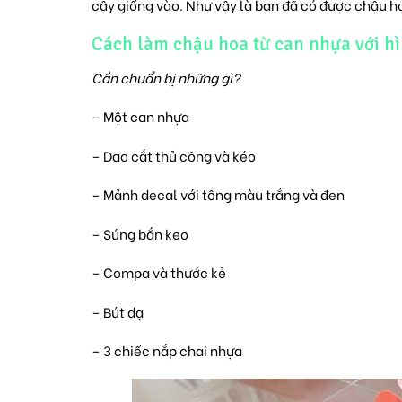
cây giống vào. Như vậy là bạn đã có được chậu h
Cách làm chậu hoa từ can nhựa với hì
Cần chuẩn bị những gì?
– Một can nhựa
– Dao cắt thủ công và kéo
– Mảnh decal với tông màu trắng và đen
– Súng bắn keo
– Compa và thước kẻ
– Bút dạ
– 3 chiếc nắp chai nhựa