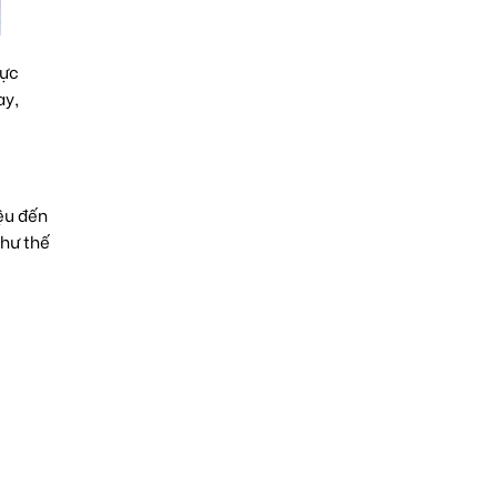
hực
ay,
ệu đến
như thế