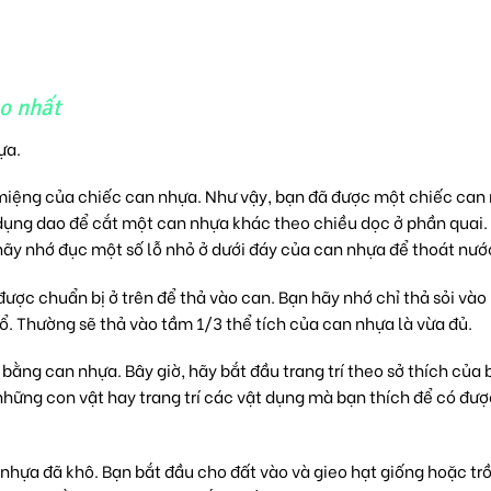
o nhất
ựa.
 miệng của chiếc can nhựa. Như vậy, bạn đã được một chiếc can
dụng dao để cắt một can nhựa khác theo chiều dọc ở phần quai.
ãy nhớ đục một số lỗ nhỏ ở dưới đáy của can nhựa để thoát nướ
được chuẩn bị ở trên để thả vào can. Bạn hãy nhớ chỉ thả sỏi vào
ổ. Thường sẽ thả vào tầm 1/3 thể tích của can nhựa là vừa đủ.
bằng can nhựa. Bây giờ, hãy bắt đầu trang trí theo sở thích của 
 những con vật hay trang trí các vật dụng mà bạn thích để có đư
n nhựa đã khô. Bạn bắt đầu cho đất vào và gieo hạt giống hoặc tr