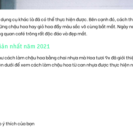
 dụng cụ khác là đã có thể thực hiện được. Bên cạnh đó, cách t
hững chậu hoa hay giỏ hoa đầy màu sắc vô cùng bắt mắt. Ngày n
ng quan café trông rất độc đáo và đẹp mắt.
iản nhất năm 2021
ư cách làm chậu hoa bằng chai nhựa mà Hoa tươi 9x đã giới thi
 bên dưới để xem cách làm chậu hoa từ can nhựa được thực hiện 
eo ý thích của bạn