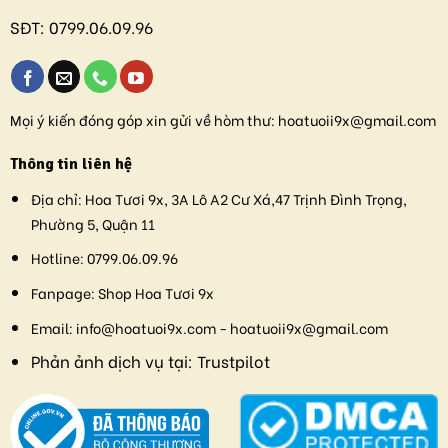
SĐT:
0799.06.09.96
Mọi ý kiến đóng góp xin gửi về hòm thư:
hoatuoii9x@gmail.com
Thông tin liên hệ
Địa chỉ:
Hoa Tươi 9x, 3A Lô A2 Cư Xá,47 Trịnh Đình Trọng,
Phường 5, Quận 11
Hotline:
0799.06.09.96
Fanpage:
Shop Hoa Tươi 9x
Email:
info@hoatuoi9x.com - hoatuoii9x@gmail.com
Phản ảnh dịch vụ tại:
Trustpilot