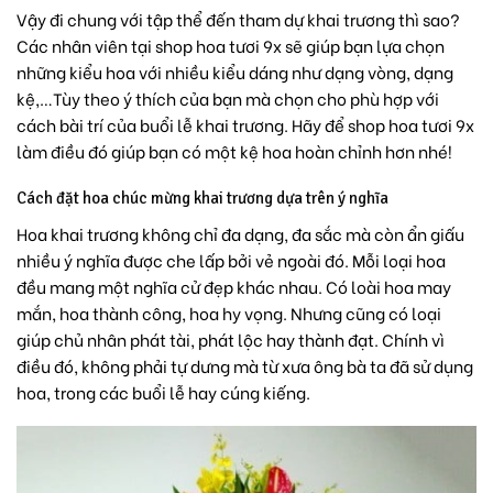
Vậy đi chung với tập thể đến tham dự khai trương thì sao?
Các nhân viên tại shop hoa tươi 9x sẽ giúp bạn lựa chọn
những kiểu hoa với nhiều kiểu dáng như dạng vòng, dạng
kệ,…Tùy theo ý thích của bạn mà chọn cho phù hợp với
cách bài trí của buổi lễ khai trương. Hãy để shop hoa tươi 9x
làm điều đó giúp bạn có một kệ hoa hoàn chỉnh hơn nhé!
Cách đặt hoa chúc mừng khai trương dựa trên ý nghĩa
Hoa khai trương không chỉ đa dạng, đa sắc mà còn ẩn giấu
nhiều ý nghĩa được che lấp bởi vẻ ngoài đó. Mỗi loại hoa
đều mang một nghĩa cử đẹp khác nhau. Có loài
hoa may
mắn,
hoa thành công,
hoa hy vọng.
Nhưng cũng có loại
giúp chủ nhân phát tài, phát lộc hay thành đạt. Chính vì
điều đó, không phải tự dưng mà từ xưa ông bà ta đã sử dụng
hoa, trong các buổi lễ hay cúng kiếng.