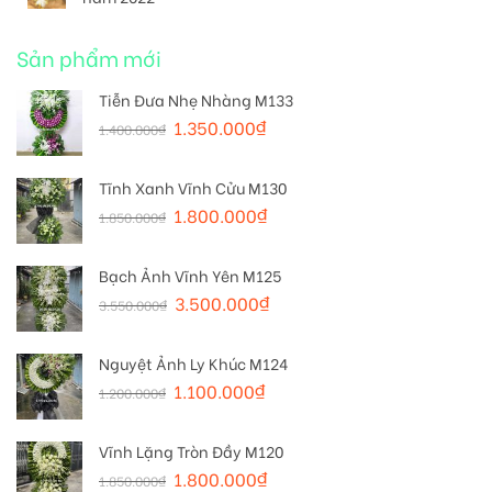
Sản phẩm mới
Tiễn Đưa Nhẹ Nhàng M133
1.350.000
₫
1.400.000
₫
Tĩnh Xanh Vĩnh Cửu M130
1.800.000
₫
1.850.000
₫
Bạch Ảnh Vĩnh Yên M125
3.500.000
₫
3.550.000
₫
Nguyệt Ảnh Ly Khúc M124
1.100.000
₫
1.200.000
₫
Vĩnh Lặng Tròn Đầy M120
1.800.000
₫
1.850.000
₫