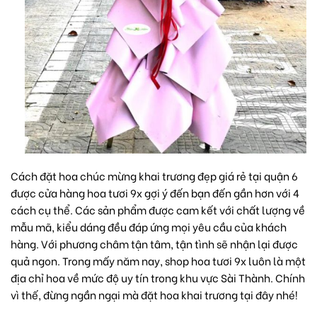
Cách đặt hoa chúc mừng khai trương đẹp giá rẻ tại quận 6
được cửa hàng hoa tươi 9x gợi ý đến bạn đến gần hơn với 4
cách cụ thể. Các sản phẩm được cam kết với chất lượng về
mẫu mã, kiểu dáng đều đáp ứng mọi yêu cầu của khách
hàng. Với phương châm tận tâm, tận tình sẽ nhận lại được
quả ngon. Trong mấy năm nay,
shop hoa tươi 9x
luôn là một
địa chỉ hoa về mức độ uy tín trong khu vực Sài Thành. Chính
vì thế, đừng ngần ngại mà đặt
hoa khai trương
tại đây nhé!