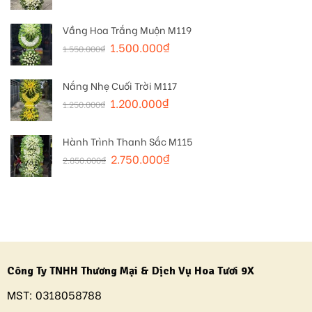
Vầng Hoa Trắng Muộn M119
1.500.000
₫
1.550.000
₫
Nắng Nhẹ Cuối Trời M117
1.200.000
₫
1.250.000
₫
Hành Trình Thanh Sắc M115
2.750.000
₫
2.850.000
₫
Công Ty TNHH Thương Mại & Dịch Vụ Hoa Tươi 9X
MST:
0318058788