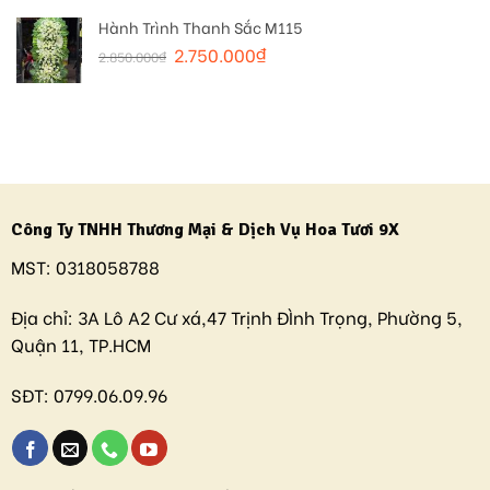
Hành Trình Thanh Sắc M115
2.750.000
₫
2.850.000
₫
Công Ty TNHH Thương Mại & Dịch Vụ Hoa Tươi 9X
MST:
0318058788
Địa chỉ:
3A Lô A2 Cư xá,47 Trịnh ĐÌnh Trọng, Phường 5,
Quận 11, TP.HCM
SĐT:
0799.06.09.96