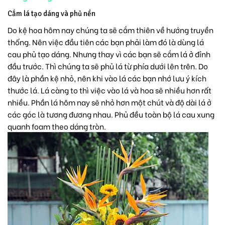
Cắm lá tạo dáng và phủ nền
Do kệ hoa hôm nay chúng ta sẽ cắm thiên về hướng truyền
thống. Nên việc đầu tiên các bạn phải làm đó là dùng lá
cau phủ tạo dáng. Nhưng thay vì các bạn sẽ cắm lá ở đỉnh
đầu trước. Thì chúng ta sẽ phủ lá từ phía dưới lên trên. Do
đây là phần kệ nhỏ, nên khi vào lá các bạn nhớ lưu ý kích
thước lá. Lá càng to thì việc vào lá và hoa sẽ nhiều hơn rất
nhiều. Phần lá hôm nay sẽ nhỏ hơn một chút và độ dài lá ở
các góc là tương đương nhau. Phủ đều toàn bộ lá cau xung
quanh foam theo dáng tròn.