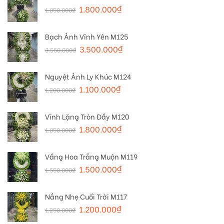
1.800.000
₫
1.850.000
₫
Bạch Ảnh Vĩnh Yên M125
3.500.000
₫
3.550.000
₫
Nguyệt Ảnh Ly Khúc M124
1.100.000
₫
1.200.000
₫
Vĩnh Lặng Tròn Đầy M120
1.800.000
₫
1.850.000
₫
Vầng Hoa Trắng Muộn M119
1.500.000
₫
1.550.000
₫
Nắng Nhẹ Cuối Trời M117
1.200.000
₫
1.250.000
₫