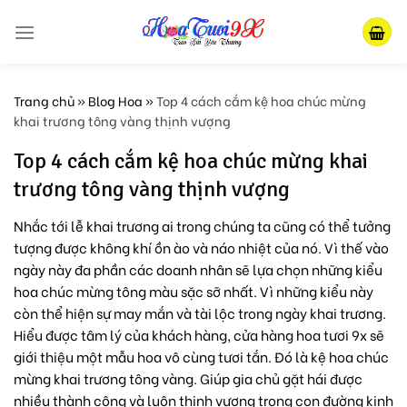
Skip
to
content
Trang chủ
»
Blog Hoa
»
Top 4 cách cắm kệ hoa chúc mừng
khai trương tông vàng thịnh vượng
Top 4 cách cắm kệ hoa chúc mừng khai
trương tông vàng thịnh vượng
Nhắc tới lễ khai trương ai trong chúng ta cũng có thể tưởng
tượng được không khí ồn ào và náo nhiệt của nó. Vì thế vào
ngày này đa phần các doanh nhân sẽ lựa chọn những kiểu
hoa chúc mừng tông màu sặc sỡ nhất. Vì những kiểu này
còn thể hiện sự may mắn và tài lộc trong ngày khai trương.
Hiểu được tâm lý của khách hàng, cửa hàng hoa tươi 9x sẽ
giới thiệu một mẫu hoa vô cùng tươi tắn. Đó là kệ hoa chúc
mừng khai trương tông vàng. Giúp gia chủ gặt hái được
nhiều thành công và luôn thịnh vượng trong con đường kinh