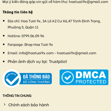
Mọi ý kiến đóng góp xin gửi về hòm thư:
hoatuoii9x@gmail.com
Thông tin liên hệ
Địa chỉ:
Hoa Tươi 9x, 3A Lô A2 Cư Xá,47 Trịnh Đình Trọng,
Phường 5, Quận 11
Hotline:
0799.06.09.96
Fanpage:
Shop Hoa Tươi 9x
Email:
info@hoatuoi9x.com - hoatuoii9x@gmail.com
Phản ảnh dịch vụ tại:
Trustpilot
THÔNG TIN CHUNG
Chính sách bảo hành