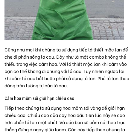
Cũng như mọi khi chúng ta sử dụng tiếp lá thiết mộc lan để
che đi phần sống lá cau. Đây như là một combo không thể
thiếu trong việc cắm hoa. Với lá thiết mộc lan khi cắm vào
bạn có thể không đi chung với lá cau. Tuy nhiên ngược lại
khi cắm lá cau bắt buộc phải sử dụng lá lan. Phủ lá lan theo
dáng tròn tương tự của lá cau.
Cắm hoa mõm sói giới hạn chiều cao
Tiếp theo chúng ta sử dụng hoa mõm sói vàng để giới hạn
chiều cao. Chiều cao của cây hoa đầu tiên lúc này sẽ cao
hơn phần lá lan một chút. Và các bạn sẽ cắm nó theo trục
thẳng đứng ở ngay giữa foam. Các cây tiếp theo chúng ta