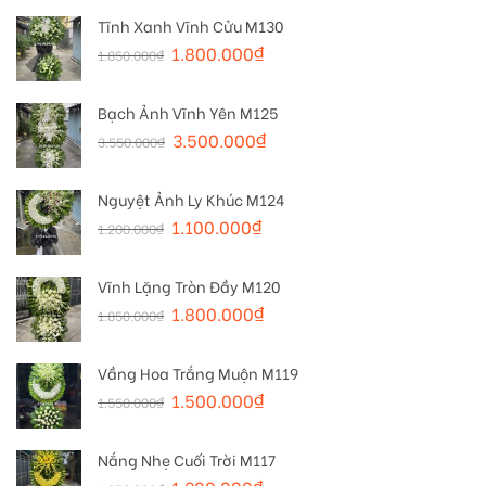
Tĩnh Xanh Vĩnh Cửu M130
1.800.000
₫
1.850.000
₫
Bạch Ảnh Vĩnh Yên M125
3.500.000
₫
3.550.000
₫
Nguyệt Ảnh Ly Khúc M124
1.100.000
₫
1.200.000
₫
Vĩnh Lặng Tròn Đầy M120
1.800.000
₫
1.850.000
₫
Vầng Hoa Trắng Muộn M119
1.500.000
₫
1.550.000
₫
Nắng Nhẹ Cuối Trời M117