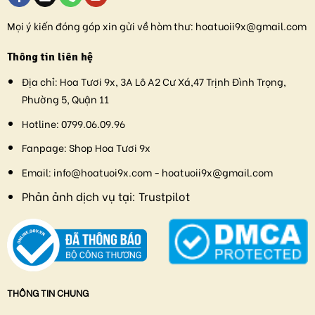
Mọi ý kiến đóng góp xin gửi về hòm thư:
hoatuoii9x@gmail.com
Thông tin liên hệ
Địa chỉ:
Hoa Tươi 9x, 3A Lô A2 Cư Xá,47 Trịnh Đình Trọng,
Phường 5, Quận 11
Hotline:
0799.06.09.96
Fanpage:
Shop Hoa Tươi 9x
Email:
info@hoatuoi9x.com - hoatuoii9x@gmail.com
Phản ảnh dịch vụ tại:
Trustpilot
THÔNG TIN CHUNG