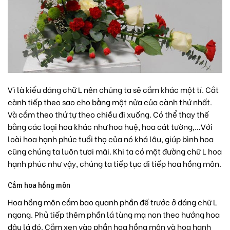
Vì là kiểu dáng chữ L nên chúng ta sẽ cắm khác một tí. Cắt
cành tiếp theo sao cho bằng một nửa của cành thứ nhất.
Và cắm theo thứ tự theo chiều đi xuống. Có thể thay thế
bằng các loại hoa khác như
hoa huệ
, hoa cát tường,…Với
loài hoa hạnh phúc tuổi thọ của nó khá lâu, giúp bình hoa
cũng chúng ta luôn tươi mãi. Khi ta có một đường chữ L hoa
hạnh phúc như vậy, chúng ta tiếp tục đi tiếp hoa hồng môn.
Cắm hoa hồng môn
Hoa hồng môn
cắm bao quanh phần đế trước ở dáng chữ L
ngang. Phủ tiếp thêm phần lá tùng mạ non theo hướng hoa
đâu lá đó. Cắm xen vào phần hoa hồng môn và hoa hạnh