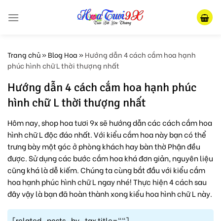
Skip
to
content
Trang chủ
»
Blog Hoa
»
Hướng dẫn 4 cách cắm hoa hạnh
phúc hình chữ L thời thượng nhất
Hướng dẫn 4 cách cắm hoa hạnh phúc
hình chữ L thời thượng nhất
Hôm nay, shop hoa tươi 9x sẽ hướng dẫn các cách cắm hoa
hình chữ L độc đáo nhất. Với kiểu cắm hoa này bạn có thể
trưng bày một góc ở phòng khách hay bàn thờ Phận đều
được. Sử dụng các bước cắm hoa khá đơn giản, nguyên liệu
cũng khá là dễ kiếm. Chúng ta cùng bắt đầu với kiểu cắm
hoa hạnh phúc hình chữ L ngay nhé! Thực hiện 4 cách sau
đây vậy là bạn đã hoàn thành xong kiểu hoa hình chữ L này.
[related_posts_by_tax title=""]