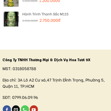
1.200.000
₫
1.250.000
₫
Hành Trình Thanh Sắc M115
2.750.000
₫
2.850.000
₫
Công Ty TNHH Thương Mại & Dịch Vụ Hoa Tươi 9X
MST:
0318058788
Địa chỉ:
3A Lô A2 Cư xá,47 Trịnh ĐÌnh Trọng, Phường 5,
Quận 11, TP.HCM
SĐT:
0799.06.09.96