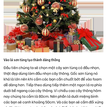
Vào lá sơn tùng tạo thành dáng thông
Đầu tiên chúng ta sẽ chọn một cây sơn tùng có đầu nhọn,
thật đẹp dùng làm đầu nhọn cây thông. Gốc sơn tùng nó
khá là lớn nên khi cắm các bạn cần chuốt bớt để vào foam
dễ dàng hơn. Tiếp theo dùng tiếp thêm một ngọn lá ra phía
dưới bề ngang của cây thông. Vì chiều cao cây thông hôm
nay chúng ta cắm là 80cm. Nên phần lá dưới miệng bình
các bạn sẽ canh khoảng 50cm. Và các bạn sẽ cắm đối xứng