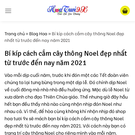
Skip
to
content
Trang chủ
»
Blog Hoa
»
Bí kíp cách cắm cây thông Noel đẹp
nhất từ trước đến nay năm 2021
Bí kíp cách cắm cây thông Noel đẹp nhất
từ trước đến nay năm 2021
Vào mỗi dịp cuối năm, trước khi đón một các Tết đoàn viên
chúng ta lại tưng bừng trong một dịp lễ. Đó chính dịp Noel
về cuối đông mà nhà nhà đều hưởng ứng. Mặc dù lễ Noel từ
xưa dành cho đạo Thiên Chúa giáo. Thế nhưng giờ đây hầu
hết bạn đều thấy nhà nào cũng nhộn nhịp đón Noel như
nhau cả. Vì thế, để hòa cùng không khí nhộn nhịp đó shop
hoa tươi 9x sẽ mách bạn bí kíp cách cắm cây thông Noel
đẹp nhất từ trước đến nay năm 2021. Với cách này bạn có
trang trí cây thông Noel cho riêng mình vào mỗi năm.