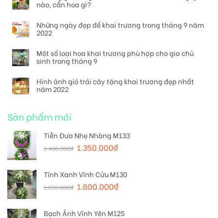
nào, cần hoa gì?
Những ngày đẹp để khai trương trong tháng 9 năm
2022
Một số loại hoa khai trương phù hợp cho gia chủ
sinh trong tháng 9
Hình ảnh giỏ trái cây tặng khai trương đẹp nhất
năm 2022
Sản phẩm mới
Tiễn Đưa Nhẹ Nhàng M133
1.350.000
₫
1.400.000
₫
Tĩnh Xanh Vĩnh Cửu M130
1.800.000
₫
1.850.000
₫
Bạch Ảnh Vĩnh Yên M125