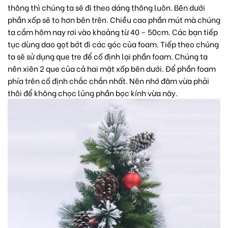
thông thì chúng ta sẽ đi theo dáng thông luôn. Bên dưới
phần xốp sẽ to hơn bên trên. Chiều cao phần mút mà chúng
ta cắm hôm nay rơi vào khoảng từ 40 – 50cm. Các bạn tiếp
tục dùng dao gọt bớt đi các góc của foam. Tiếp theo chúng
ta sẽ sử dụng que tre để cố định lại phần foam. Chúng ta
nên xiên 2 que của cả hai mặt xốp bên dưới. Để phần foam
phía trên cố định chắc chắn nhất. Nên nhớ đâm vừa phải
thôi để không chọc lủng phần bọc kính vừa nãy.