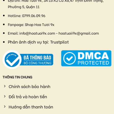
Địa chỉ:
Hoa Tươi 9x, 3A Lô A2 Cư Xá,47 Trịnh Đình Trọng,
Phường 5, Quận 11
Hotline:
0799.06.09.96
Fanpage:
Shop Hoa Tươi 9x
Email:
info@hoatuoi9x.com - hoatuoii9x@gmail.com
Phản ảnh dịch vụ tại:
Trustpilot
THÔNG TIN CHUNG
Chính sách bảo hành
Đổi trả và hoàn tiền
Hướng dẫn thanh toán