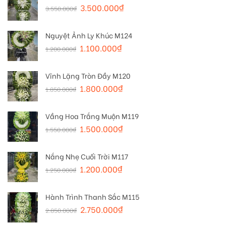
3.500.000
₫
3.550.000
₫
Nguyệt Ảnh Ly Khúc M124
1.100.000
₫
1.200.000
₫
Vĩnh Lặng Tròn Đầy M120
1.800.000
₫
1.850.000
₫
Vầng Hoa Trắng Muộn M119
1.500.000
₫
1.550.000
₫
Nắng Nhẹ Cuối Trời M117
1.200.000
₫
1.250.000
₫
Hành Trình Thanh Sắc M115
2.750.000
₫
2.850.000
₫