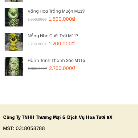
Vầng Hoa Trắng Muộn M119
1.500.000
₫
1.550.000
₫
Nắng Nhẹ Cuối Trời M117
1.200.000
₫
1.250.000
₫
Hành Trình Thanh Sắc M115
2.750.000
₫
2.850.000
₫
Công Ty TNHH Thương Mại & Dịch Vụ Hoa Tươi 9X
MST:
0318058788