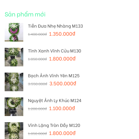
Sản phẩm mới
Tiễn Đưa Nhẹ Nhàng M133
1.350.000
₫
1.400.000
₫
Tĩnh Xanh Vĩnh Cửu M130
1.800.000
₫
1.850.000
₫
Bạch Ảnh Vĩnh Yên M125
3.500.000
₫
3.550.000
₫
Nguyệt Ảnh Ly Khúc M124
1.100.000
₫
1.200.000
₫
Vĩnh Lặng Tròn Đầy M120
1.800.000
₫
1.850.000
₫