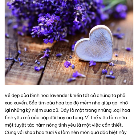
Vẻ đẹp của bình hoa lavender khiến tất cả chúng ta phải
xao xuyến. Sắc tím của hoa tạo độ mềm nhẹ giúp gợi nhớ
lại những kỷ niệm xưa cũ. Đây là một trong những loại
hoa
tình yêu
mà các cặp đôi hay ca tụng. Vì thế việc làm nên
một tuyệt tác hâm nóng tình yêu là một việc cần thiết.
Cùng với shop hoa tươi 9x làm nên món quà đặc biệt này