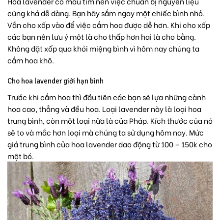
Hoa lavender có màu tím nên việc chuẩn bị nguyên liệu
cũng khá dễ dàng. Bạn hãy sắm ngay một chiếc bình nhỏ.
Vẫn cho xốp vào để việc cắm hoa được dễ hơn. Khi cho xốp
các bạn nên lưu ý một là cho thấp hơn hai là cho bằng.
Không đặt xốp qua khỏi miệng bình vì hôm nay chúng ta
cắm hoa khô.
Cho hoa lavender giới hạn bình
Trước khi cắm hoa thì đầu tiên các bạn sẽ lựa những cành
hoa cao, thẳng và đều hoa. Loại lavender này là loại hoa
trung bình, còn một loại nữa là của Pháp. Kích thước của nó
sẽ to và mắc hơn loại mà chúng ta sử dụng hôm nay. Mức
giá trung bình của hoa lavender dao động từ 100 – 150k cho
một bó.