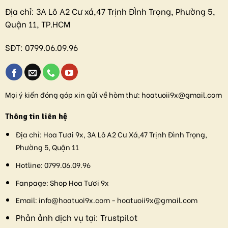
Địa chỉ:
3A Lô A2 Cư xá,47 Trịnh ĐÌnh Trọng, Phường 5,
Quận 11, TP.HCM
SĐT:
0799.06.09.96
Mọi ý kiến đóng góp xin gửi về hòm thư:
hoatuoii9x@gmail.com
Thông tin liên hệ
Địa chỉ:
Hoa Tươi 9x, 3A Lô A2 Cư Xá,47 Trịnh Đình Trọng,
Phường 5, Quận 11
Hotline:
0799.06.09.96
Fanpage:
Shop Hoa Tươi 9x
Email:
info@hoatuoi9x.com - hoatuoii9x@gmail.com
Phản ảnh dịch vụ tại:
Trustpilot