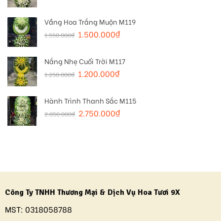
Vầng Hoa Trắng Muộn M119
1.500.000
₫
1.550.000
₫
Nắng Nhẹ Cuối Trời M117
1.200.000
₫
1.250.000
₫
Hành Trình Thanh Sắc M115
2.750.000
₫
2.850.000
₫
Công Ty TNHH Thương Mại & Dịch Vụ Hoa Tươi 9X
MST:
0318058788