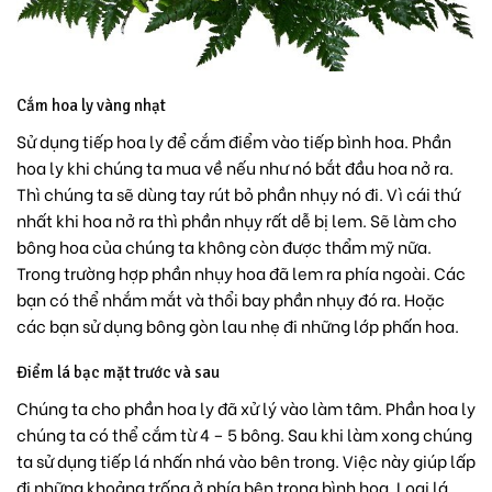
Cắm hoa ly vàng nhạt
Sử dụng tiếp hoa ly để cắm điểm vào tiếp bình hoa. Phần
hoa ly khi chúng ta mua về nếu như nó bắt đầu hoa nở ra.
Thì chúng ta sẽ dùng tay rút bỏ phần nhụy nó đi. Vì cái thứ
nhất khi hoa nở ra thì phần nhụy rất dễ bị lem. Sẽ làm cho
bông hoa của chúng ta không còn được thẩm mỹ nữa.
Trong trường hợp phần nhụy hoa đã lem ra phía ngoài. Các
bạn có thể nhắm mắt và thổi bay phần nhụy đó ra. Hoặc
các bạn sử dụng bông gòn lau nhẹ đi những lớp phấn hoa.
Điểm lá bạc mặt trước và sau
Chúng ta cho phần hoa ly đã xử lý vào làm tâm. Phần hoa ly
chúng ta có thể cắm từ 4 – 5 bông. Sau khi làm xong chúng
ta sử dụng tiếp lá nhấn nhá vào bên trong. Việc này giúp lấp
đi những khoảng trống ở phía bên trong bình hoa. Loại lá