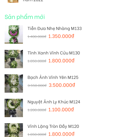
Sản phẩm mới
Tiễn Đưa Nhẹ Nhàng M133
1.350.000
₫
1.400.000
₫
Tĩnh Xanh Vĩnh Cửu M130
1.800.000
₫
1.850.000
₫
Bạch Ảnh Vĩnh Yên M125
3.500.000
₫
3.550.000
₫
Nguyệt Ảnh Ly Khúc M124
1.100.000
₫
1.200.000
₫
Vĩnh Lặng Tròn Đầy M120
1.800.000
₫
1.850.000
₫