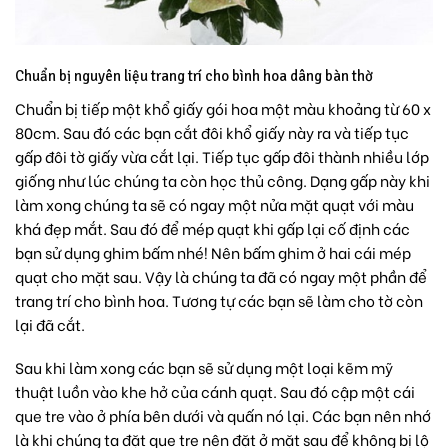
Chuẩn bị nguyên liệu trang trí cho bình hoa dâng bàn thờ
Chuẩn bị tiếp một khổ giấy gói hoa một màu khoảng từ 60 x
80cm. Sau đó các bạn cắt đôi khổ giấy này ra và tiếp tục
gấp đôi tờ giấy vừa cắt lại. Tiếp tục gấp đôi thành nhiều lớp
giống như lúc chúng ta còn học thủ công. Dạng gấp này khi
làm xong chúng ta sẽ có ngay một nửa mặt quạt với màu
khá đẹp mắt. Sau đó để mép quạt khi gấp lại cố định các
bạn sử dụng ghim bấm nhé! Nên bấm ghim ở hai cái mép
quạt cho mặt sau. Vậy là chúng ta đã có ngay một phần để
trang trí cho bình hoa. Tương tự các bạn sẽ làm cho tờ còn
lại đã cắt.
Sau khi làm xong các bạn sẽ sử dụng một loại kẽm mỹ
thuật luồn vào khe hở của cánh quạt. Sau đó cập một cái
que tre vào ở phía bên dưới và quấn nó lại. Các bạn nên nhớ
là khi chúng ta đặt que tre nên đặt ở mặt sau để không bị lộ