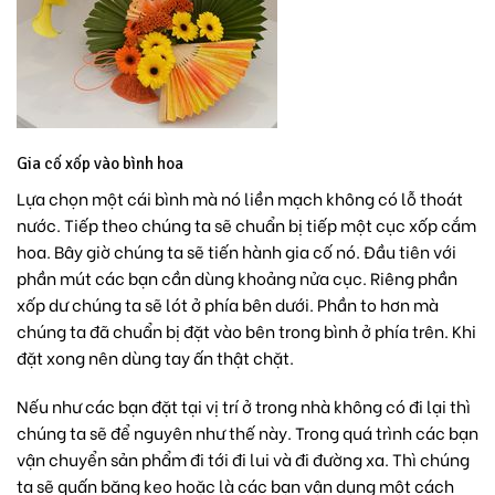
Gia cố xốp vào bình hoa
Lựa chọn một cái bình mà nó liền mạch không có lỗ thoát
nước. Tiếp theo chúng ta sẽ chuẩn bị tiếp một cục xốp cắm
hoa. Bây giờ chúng ta sẽ tiến hành gia cố nó. Đầu tiên với
phần mút các bạn cần dùng khoảng nửa cục. Riêng phần
xốp dư chúng ta sẽ lót ở phía bên dưới. Phần to hơn mà
chúng ta đã chuẩn bị đặt vào bên trong bình ở phía trên. Khi
đặt xong nên dùng tay ấn thật chặt.
Nếu như các bạn đặt tại vị trí ở trong nhà không có đi lại thì
chúng ta sẽ để nguyên như thế này. Trong quá trình các bạn
vận chuyển sản phẩm đi tới đi lui và đi đường xa. Thì chúng
ta sẽ quấn băng keo hoặc là các bạn vận dụng một cách