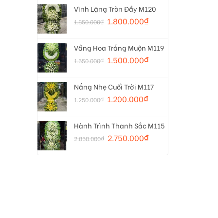
Vĩnh Lặng Tròn Đầy M120
1.800.000
₫
1.850.000
₫
Vầng Hoa Trắng Muộn M119
1.500.000
₫
1.550.000
₫
Nắng Nhẹ Cuối Trời M117
1.200.000
₫
1.250.000
₫
Hành Trình Thanh Sắc M115
2.750.000
₫
2.850.000
₫