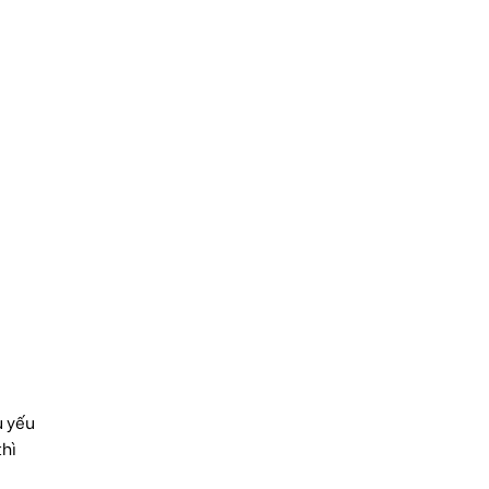
ủ yếu
thì