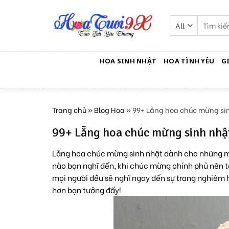
Skip
to
Tìm
kiếm:
content
HOA SINH NHẬT
HOA TÌNH YÊU
G
Trang chủ
»
Blog Hoa
»
99+ Lẵng hoa chúc mừng si
99+ Lẵng hoa chúc mừng sinh nhậ
Lẵng hoa chúc mừng sinh nhật dành cho những mố
nào bạn nghĩ đến, khi chúc mừng chính phủ nên t
mọi người đều sẽ nghĩ ngay đến sự trang nghiêm 
hơn bạn tưởng đấy!