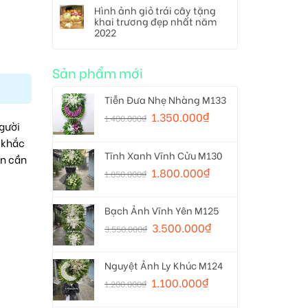
Hình ảnh giỏ trái cây tặng
khai trương đẹp nhất năm
2022
Sản phẩm mới
Tiễn Đưa Nhẹ Nhàng M133
1.350.000
₫
1.400.000
₫
gười
 khắc
Tĩnh Xanh Vĩnh Cửu M130
ẫn cần
1.800.000
₫
1.850.000
₫
Bạch Ảnh Vĩnh Yên M125
3.500.000
₫
3.550.000
₫
Nguyệt Ảnh Ly Khúc M124
1.100.000
₫
1.200.000
₫