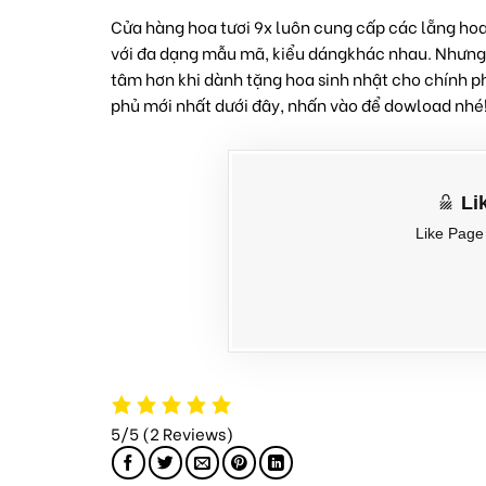
Cửa hàng hoa tươi 9x
luôn cung cấp các lẵng hoa
với đa dạng mẫu mã, kiểu dángkhác nhau. Nhưng c
tâm hơn khi dành tặng
hoa sinh nhật
cho chính ph
phủ mới nhất dưới đây, nhấn vào để dowload nhé
Li
Like Pag
5/5
(2 Reviews)