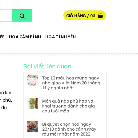
GIỎ HÀNG /
0
₫
ỆP
HOA CẮM BÌNH
HOA TÌNH YÊU
Bài viết liên quan
Top 10 mẫu hoa mừng ngày
nhà giáo Việt Nam 20 tháng
11 ý nghĩa nhất
ó khi
h phủ,
Món quà nào phù hợp với
khai trương dành cho gia
h dụ
chủ tuổi mão
Bí quyết chọn hoa ngày
20/10 dành cho cánh mày
râu mới nhất năm 2022