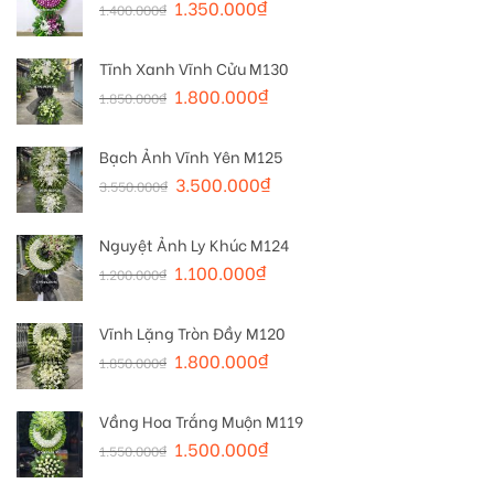
1.350.000
₫
1.400.000
₫
Tĩnh Xanh Vĩnh Cửu M130
1.800.000
₫
1.850.000
₫
Bạch Ảnh Vĩnh Yên M125
3.500.000
₫
3.550.000
₫
Nguyệt Ảnh Ly Khúc M124
1.100.000
₫
1.200.000
₫
Vĩnh Lặng Tròn Đầy M120
1.800.000
₫
1.850.000
₫
Vầng Hoa Trắng Muộn M119
1.500.000
₫
1.550.000
₫