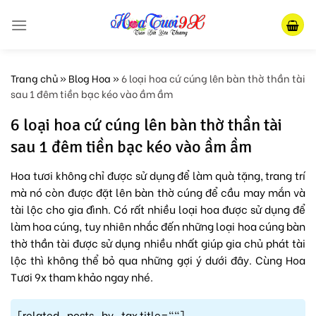
Skip
to
content
Trang chủ
»
Blog Hoa
»
6 loại hoa cứ cúng lên bàn thờ thần tài
sau 1 đêm tiền bạc kéo vào ầm ầm
6 loại hoa cứ cúng lên bàn thờ thần tài
sau 1 đêm tiền bạc kéo vào ầm ầm
Hoa tươi không chỉ được sử dụng để làm quà tặng, trang trí
mà nó còn được đặt lên bàn thờ cúng để cầu may mắn và
tài lộc cho gia đình. Có rất nhiều loại hoa được sử dụng để
làm hoa cúng, tuy nhiên nhắc đến những loại hoa cúng bàn
thờ thần tài được sử dụng nhiều nhất giúp gia chủ phát tài
lộc thì không thể bỏ qua những gợi ý dưới đây. Cùng Hoa
Tươi 9x tham khảo ngay nhé.
[related_posts_by_tax title=""]