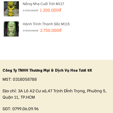
Nắng Nhẹ Cuối Trời M117
1.200.000
₫
1.250.000
₫
Hành Trình Thanh Sắc M115
2.750.000
₫
2.850.000
₫
Công Ty TNHH Thương Mại & Dịch Vụ Hoa Tươi 9X
MST:
0318058788
Địa chỉ:
3A Lô A2 Cư xá,47 Trịnh ĐÌnh Trọng, Phường 5,
Quận 11, TP.HCM
SĐT:
0799.06.09.96