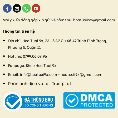
Mọi ý kiến đóng góp xin gửi về hòm thư:
hoatuoii9x@gmail.com
Thông tin liên hệ
Địa chỉ:
Hoa Tươi 9x, 3A Lô A2 Cư Xá,47 Trịnh Đình Trọng,
Phường 5, Quận 11
Hotline:
0799.06.09.96
Fanpage:
Shop Hoa Tươi 9x
Email:
info@hoatuoi9x.com - hoatuoii9x@gmail.com
Phản ảnh dịch vụ tại:
Trustpilot