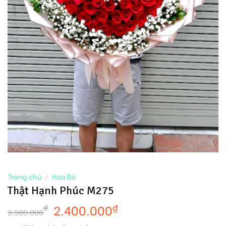
Trang chủ
/
Hoa Bó
Thật Hạnh Phúc M275
2.400.000
₫
₫
2.500.000