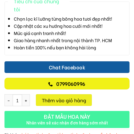
Tiêu chí của chúng
tôi
Chọn lọc kĩ lưỡng từng bông hoa tươi đẹp nhất!
Cập nhật các xu hướng hoa cưới mới nhất!
Mức giá cạnh tranh nhất!
Giao hàng nhanh nhất trong nội thành TP. HCM
Hoàn tiền 100% nếu bạn không hài lòng
Chat Facebook
0799060996
Thật Hạnh Phúc M275 số lượng
Thêm vào giỏ hàng
ĐẶT MẪU HOA NÀY
Nhân viên sẽ xác nhận đơn hàng sớm nhất