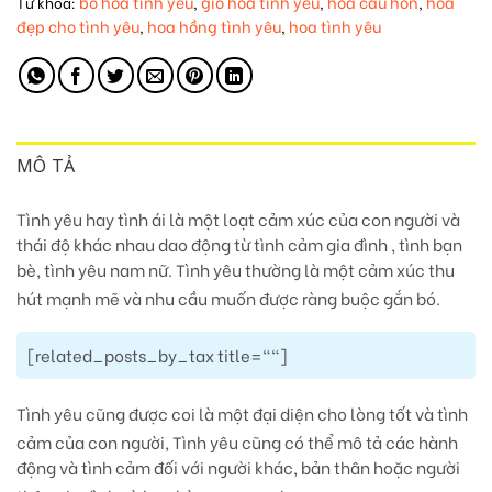
bó hoa tình yêu
giỏ hoa tình yêu
hoa cầu hôn
hoa
Từ khóa:
,
,
,
đẹp cho tình yêu
hoa hồng tình yêu
hoa tình yêu
,
,
MÔ TẢ
Tình yêu hay tình ái là một loạt cảm xúc của con người và
thái độ khác nhau dao động từ tình cảm gia đình , tình bạn
bè, tình yêu nam nữ. Tình yêu thường là một cảm xúc thu
hút mạnh mẽ và nhu cầu muốn được ràng buộc gắn bó.
[related_posts_by_tax title=""]
Tình yêu cũng được coi là một đại diện cho lòng tốt và tình
cảm của con người,
Tình yêu cũng có thể mô tả các hành
động và tình cảm đối với người khác, bản thân hoặc người