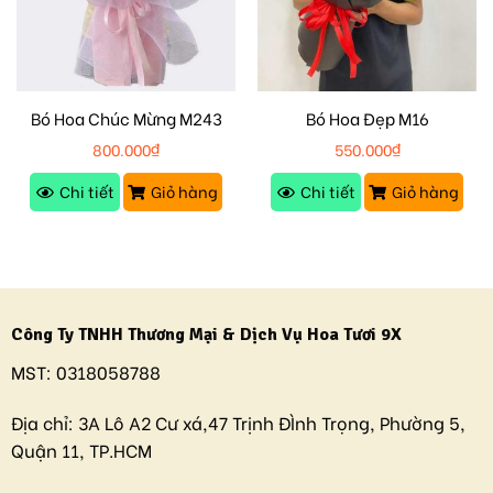
Bó Hoa Chúc Mừng M243
Bó Hoa Đẹp M16
800.000
₫
550.000
₫
Chi tiết
Giỏ hàng
Chi tiết
Giỏ hàng
Công Ty TNHH Thương Mại & Dịch Vụ Hoa Tươi 9X
MST:
0318058788
Địa chỉ:
3A Lô A2 Cư xá,47 Trịnh ĐÌnh Trọng, Phường 5,
Quận 11, TP.HCM