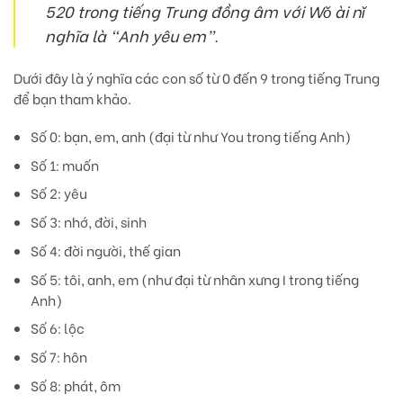
520 trong tiếng Trung đồng âm với Wǒ ài nǐ
nghĩa là “Anh yêu em”.
Dưới đây là ý nghĩa các con số từ 0 đến 9 trong tiếng Trung
để bạn tham khảo.
Số 0: bạn, em, anh (đại từ như You trong tiếng Anh)
Số 1: muốn
Số 2: yêu
Số 3: nhớ, đời, sinh
Số 4: đời người, thế gian
Số 5: tôi, anh, em (như đại từ nhân xưng I trong tiếng
Anh)
Số 6: lộc
Số 7: hôn
Số 8: phát, ôm