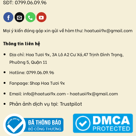
SĐT:
0799.06.09.96
Mọi ý kiến đóng góp xin gửi về hòm thư:
hoatuoii9x@gmail.com
Thông tin liên hệ
Địa chỉ:
Hoa Tươi 9x, 3A Lô A2 Cư Xá,47 Trịnh Đình Trọng,
Phường 5, Quận 11
Hotline:
0799.06.09.96
Fanpage:
Shop Hoa Tươi 9x
Email:
info@hoatuoi9x.com - hoatuoii9x@gmail.com
Phản ảnh dịch vụ tại:
Trustpilot