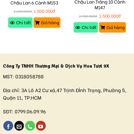
Chậu Lan Trắng 10 Cành
Chậu Lan 6 Cành M153
M147
1.500.000
₫
1.620.000
₫
2.500.000
₫
2.700.000
₫
Chi tiết
Giỏ hàng
Chi tiết
Giỏ hàng
Công Ty TNHH Thương Mại & Dịch Vụ Hoa Tươi 9X
MST:
0318058788
Địa chỉ:
3A Lô A2 Cư xá,47 Trịnh ĐÌnh Trọng, Phường 5,
Quận 11, TP.HCM
SĐT:
0799.06.09.96