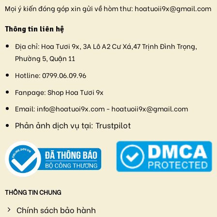
Mọi ý kiến đóng góp xin gửi về hòm thư:
hoatuoii9x@gmail.com
Thông tin liên hệ
Địa chỉ:
Hoa Tươi 9x, 3A Lô A2 Cư Xá,47 Trịnh Đình Trọng,
Phường 5, Quận 11
Hotline:
0799.06.09.96
Fanpage:
Shop Hoa Tươi 9x
Email:
info@hoatuoi9x.com - hoatuoii9x@gmail.com
Phản ảnh dịch vụ tại:
Trustpilot
THÔNG TIN CHUNG
Chính sách bảo hành