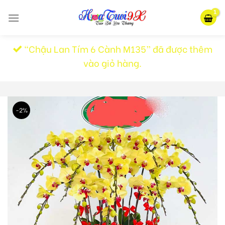
Skip
to
content
“Chậu Lan Tím 6 Cành M135” đã được thêm
vào giỏ hàng.
-2%