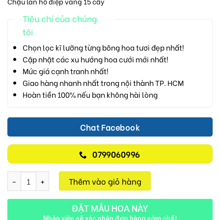
Chậu lan hồ điệp vàng 15 cây
Tiêu chí của chúng
tôi
Chọn lọc kĩ lưỡng từng bông hoa tươi đẹp nhất!
Cập nhật các xu hướng hoa cưới mới nhất!
Mức giá cạnh tranh nhất!
Giao hàng nhanh nhất trong nội thành TP. HCM
Hoàn tiền 100% nếu bạn không hài lòng
Chat Facebook
0799060996
Lan Hồ Điệp M710 số lượng
Thêm vào giỏ hàng
ĐẶT MẪU HOA NÀY
Nhân viên sẽ xác nhận đơn hàng sớm nhất