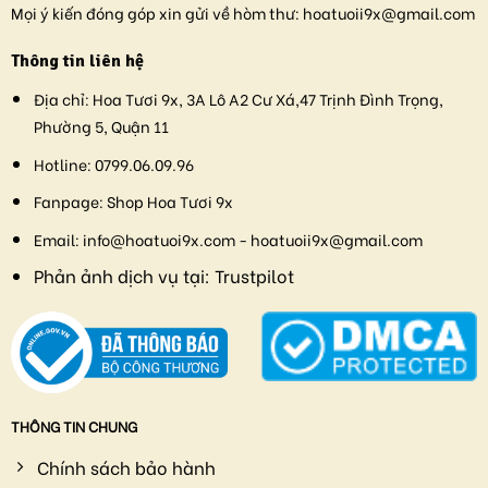
Mọi ý kiến đóng góp xin gửi về hòm thư:
hoatuoii9x@gmail.com
Thông tin liên hệ
Địa chỉ:
Hoa Tươi 9x, 3A Lô A2 Cư Xá,47 Trịnh Đình Trọng,
Phường 5, Quận 11
Hotline:
0799.06.09.96
Fanpage:
Shop Hoa Tươi 9x
Email:
info@hoatuoi9x.com - hoatuoii9x@gmail.com
Phản ảnh dịch vụ tại:
Trustpilot
THÔNG TIN CHUNG
Chính sách bảo hành