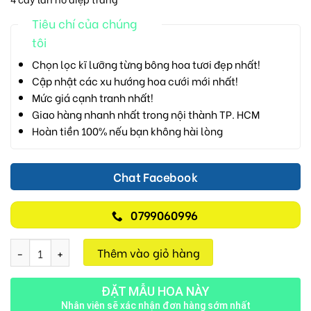
Tiêu chí của chúng
tôi
Chọn lọc kĩ lưỡng từng bông hoa tươi đẹp nhất!
Cập nhật các xu hướng hoa cưới mới nhất!
Mức giá cạnh tranh nhất!
Giao hàng nhanh nhất trong nội thành TP. HCM
Hoàn tiền 100% nếu bạn không hài lòng
Chat Facebook
0799060996
Lan Hồ Điệp M705 số lượng
Thêm vào giỏ hàng
ĐẶT MẪU HOA NÀY
Nhân viên sẽ xác nhận đơn hàng sớm nhất