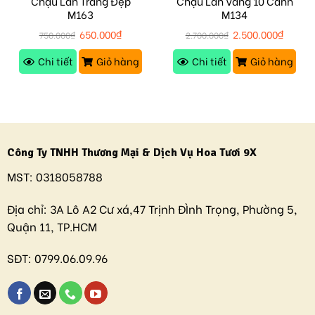
Chậu Lan Trắng Đẹp
Chậu Lan Vàng 10 Cành
M163
M134
650.000
₫
2.500.000
₫
750.000
₫
2.700.000
₫
Chi tiết
Giỏ hàng
Chi tiết
Giỏ hàng
Công Ty TNHH Thương Mại & Dịch Vụ Hoa Tươi 9X
MST:
0318058788
Địa chỉ:
3A Lô A2 Cư xá,47 Trịnh ĐÌnh Trọng, Phường 5,
Quận 11, TP.HCM
SĐT:
0799.06.09.96