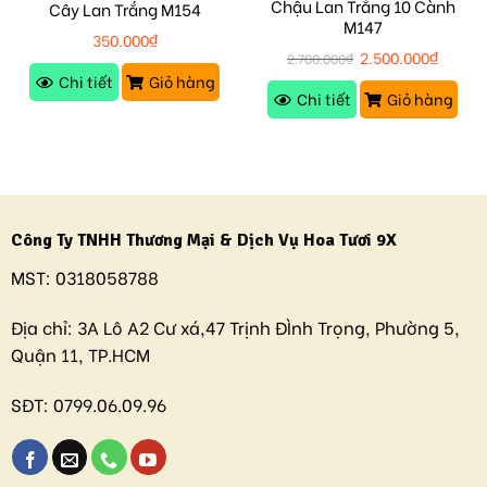
Chậu Lan Trắng 10 Cành
Cây Lan Trắng M154
M147
350.000
₫
2.500.000
₫
2.700.000
₫
Chi tiết
Giỏ hàng
Chi tiết
Giỏ hàng
Công Ty TNHH Thương Mại & Dịch Vụ Hoa Tươi 9X
MST:
0318058788
Địa chỉ:
3A Lô A2 Cư xá,47 Trịnh ĐÌnh Trọng, Phường 5,
Quận 11, TP.HCM
SĐT:
0799.06.09.96