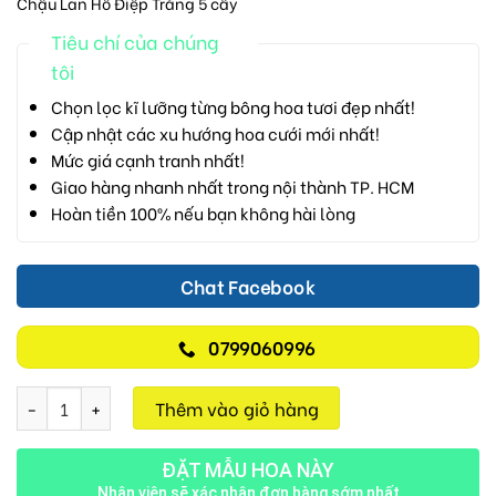
Chậu Lan Hồ Điệp Trắng 5 cây
Tiêu chí của chúng
tôi
Chọn lọc kĩ lưỡng từng bông hoa tươi đẹp nhất!
Cập nhật các xu hướng hoa cưới mới nhất!
Mức giá cạnh tranh nhất!
Giao hàng nhanh nhất trong nội thành TP. HCM
Hoàn tiền 100% nếu bạn không hài lòng
Chat Facebook
0799060996
Lan Hồ Điệp M701 số lượng
Thêm vào giỏ hàng
ĐẶT MẪU HOA NÀY
Nhân viên sẽ xác nhận đơn hàng sớm nhất