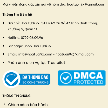
Mọi ý kiến đóng góp xin gửi về hòm thư:
hoatuoii9x@gmail.com
Thông tin liên hệ
Địa chỉ:
Hoa Tươi 9x, 3A Lô A2 Cư Xá,47 Trịnh Đình Trọng,
Phường 5, Quận 11
Hotline:
0799.06.09.96
Fanpage:
Shop Hoa Tươi 9x
Email:
info@hoatuoi9x.com - hoatuoii9x@gmail.com
Phản ảnh dịch vụ tại:
Trustpilot
THÔNG TIN CHUNG
Chính sách bảo hành